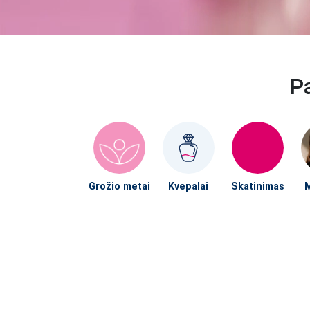
Pa
Grožio metai
Kvepalai
Skatinimas
M