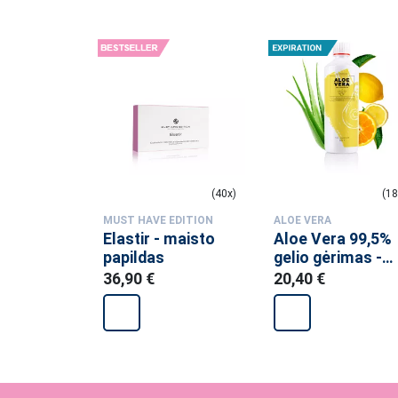
 veidrodis
(24x)
(40x)
(18
EDITION
MUST HAVE EDITION
ALOE VERA
štukas
Elastir - maisto
Aloe Vera 99,5%
mooth 03
papildas
gelio gėrimas -
vitaminas C -
36,90 €
20,40 €
maisto papildas