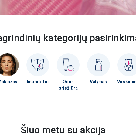
grindinių kategorijų pasirinki
akiažas
Imunitetui
Odos
Valymas
Virškini
priežiūra
Šiuo metu su akcija