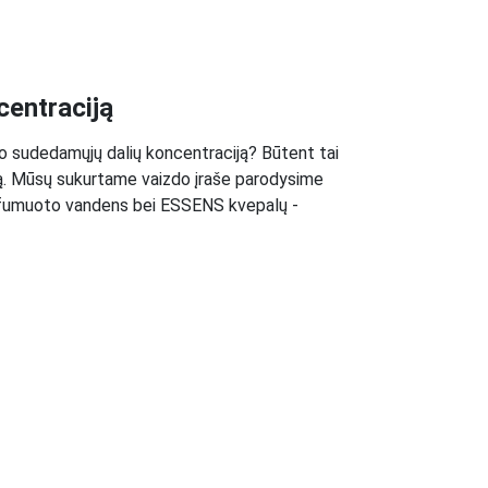
centraciją
apo sudedamųjų dalių koncentraciją? Būtent tai
umą. Mūsų sukurtame vaizdo įraše parodysime
arfumuoto vandens bei ESSENS kvepalų -