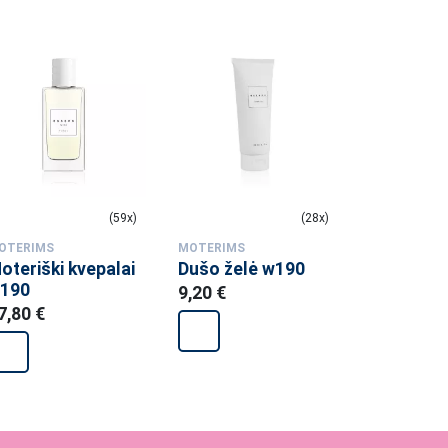
(59x)
(28x)
OTERIMS
MOTERIMS
MOTERIMS
oteriški kvepalai
Dušo želė w190
Moteriški
190
w189
9,20 €
7,80 €
27,80 €