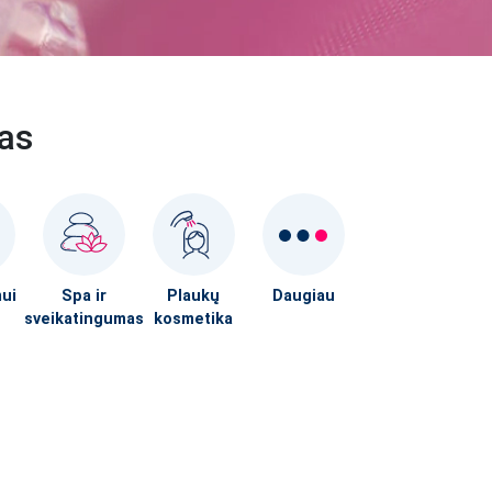
mas
mui
Spa ir
Plaukų
Daugiau
sveikatingumas
kosmetika