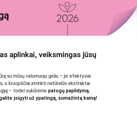
ogą
as aplinkai, veiksmingas jūsų
ūrą su mūsų valomuoju geliu – jis efektyviai
o kruopščiai atrinkti natūralūs ekstraktai
logiją – todėl sukūrėme
patogų papildymą
,
galite įsigyti už ypatingą, sumažintą kainą!