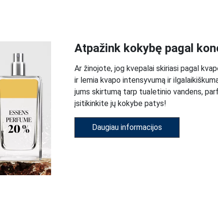
Atpažink kokybę pagal kon
Ar žinojote, jog kvepalai skiriasi pagal kv
ir lemia kvapo intensyvumą ir ilgalaikišk
jums skirtumą tarp tualetinio vandens, p
įsitikinkite jų kokybe patys!
Daugiau informacijos