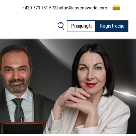
+420 773 751 573
|
baltic@essensworld.com
Prisijungti
Registracija