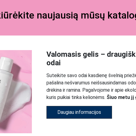
iūrėkite naujausią mūsų katal
Valomasis gelis – draugišk
odai
Suteikite savo odai kasdienę švelnią prieži
pašalina nešvarumus neišsausindamas odos, 
drėkina ir ramina. Pagalvojome ir apie eko
kuris puikiai tinka kelionėms.
Šiuo metu jį 
Daugiau informacijos