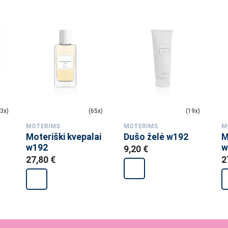
3x)
(65x)
(19x)
MOTERIMS
MOTERIMS
M
Moteriški kvepalai
Dušo želė w192
M
w192
w
9,20 €
27,80 €
2