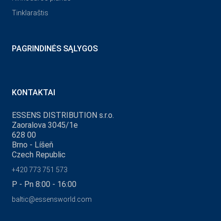
Tinklaraštis
PAGRINDINĖS SĄLYGOS
KONTAKTAI
ESSENS DISTRIBUTION s.r.o.
Zaoralova 3045/1e
628 00
Brno - Líšeň
Czech Republic
+420 773 751 573
P - Pn 8:00 - 16:00
baltic@essensworld.com