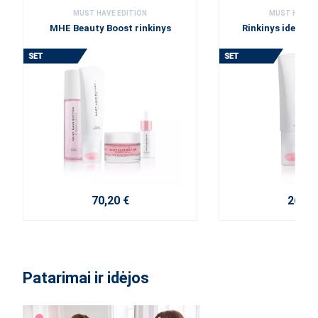
MUST HAVE EDITION
MUST HAVE E
MHE Beauty Boost rinkinys
Rinkinys idealiai
70,20 €
26,30
Patarimai ir idėjos