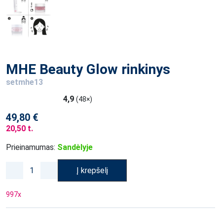
MHE Beauty Glow rinkinys
setmhe13
4,9
(48×)
49,80 €
20,50 t.
Prieinamumas:
Sandėlyje
Į krepšelį
997
x