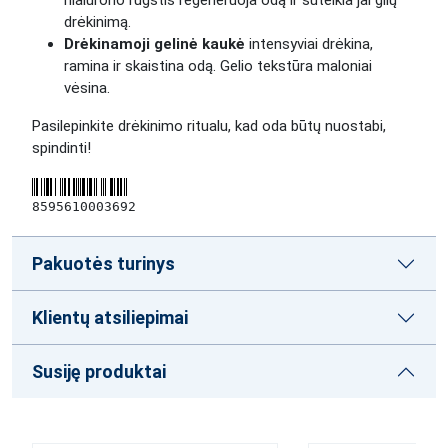
hialurono rūgštis regeneruoja odą ir suteikia jai gilų
drėkinimą.
Drėkinamoji gelinė kaukė
intensyviai drėkina,
ramina ir skaistina odą. Gelio tekstūra maloniai
vėsina.
Pasilepinkite drėkinimo ritualu, kad oda būtų nuostabi,
spindinti!
8595610003692
Pakuotės turinys
Klientų atsiliepimai
Susiję produktai