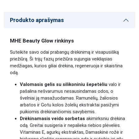
Produkto aprašymas
MHE Beauty Glow rinkinys
Suteikite savo odai prabangų drėkinimą ir visapusišką
priežiūrą. Ši trijų fazių priežiūra sujungia veikliąsias
medžiagas, kurios giliai drėkina, regeneruoja ir skaistina
odą.
Valomasis gelis su silikoniniu šepetėliu
valo ir
pašalina nešvarumus nesausindamas odos, o
švelniai ją masažuodamas. Ramunėlių, žaliosios
arbatos ir Gotu kolos žolelių ekstraktai pasižymi
puikiomis drėkinančiomis savybėmis.
Drėkinamasis veido sorbetas
akimirksniu drėkina
odą. Greitai susigeria ir nepalieka riebios plėvelės.
Vitaminas E, agurkų ekstraktas, Damaskinė rožė ir