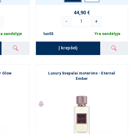
44,90 €
-
+
a sandėlyje
lux03
Yra sandėlyje
Į krepšelį
ar Glow
Luxury kvepalai moterims - Eternal
Ember