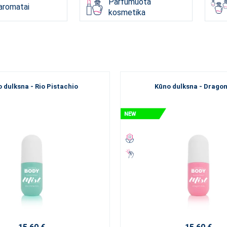
Parfumuota
 aromatai
rs tikrai išskirtinio, kas peržengtų įprastos parfumerijos ribas? Atra
kosmetika
šūnę.
 savo krypties, rekomenduojame susipažinti su mūsų klasifikacija paga
ENS“ kvepalus
, kurie geriausiai išreikš jūsų tikrąjį „aš“.
 dulksna - Rio Pistachio
Kūno dulksna - Dragon