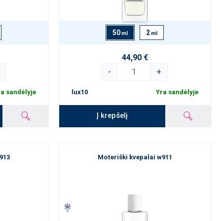
50
2
ml
ml
44,90 €
-
+
a sandėlyje
lux10
Yra sandėlyje
Į krepšelį
913
Moteriški kvepalai w911