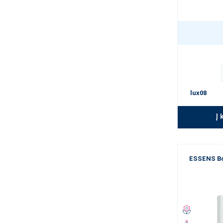
lux08
Į 
ESSENS Bo