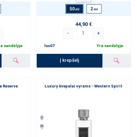
50
2
ml
ml
44,90 €
-
+
a sandėlyje
lux07
Yra sandėlyje
Į krepšelį
e Reserve
Luxury kvepalai vyrams - Western Spirit