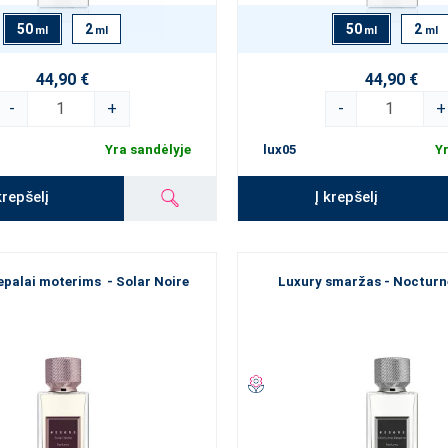
50
2
50
2
ml
ml
ml
ml
44,90 €
44,90 €
-
+
-
+
Yra sandėlyje
lux05
Yr
krepšelį
Į krepšelį
epalai moterims - Solar Noire
Luxury smaržas - Nocturn