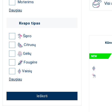
Moterims
Visi
Trokštate ko no
mūsų meno vir
Daugiau
Jei dar ieškote
pasirinkite
„ESS
Kvapo tipas
Šipro
Kūno
Citrusų
Gėlių
Fougére
Vaisių
Daugiau
Ieškoti