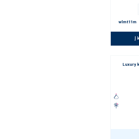
wlmt11m
Į 
Luxury k