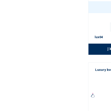
lux04
Į 
Luxury kv