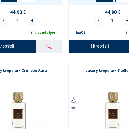
44,90 €
44,90 €
-
+
-
+
Yra sandėlyje
lux02
Yr
krepšelį
Į krepšelį
y kvepalai - Crimson Aura
Luxury kvepalai - Stell