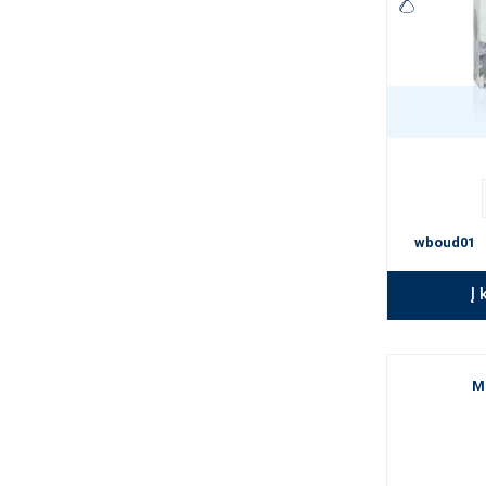
wboud01
Į 
M