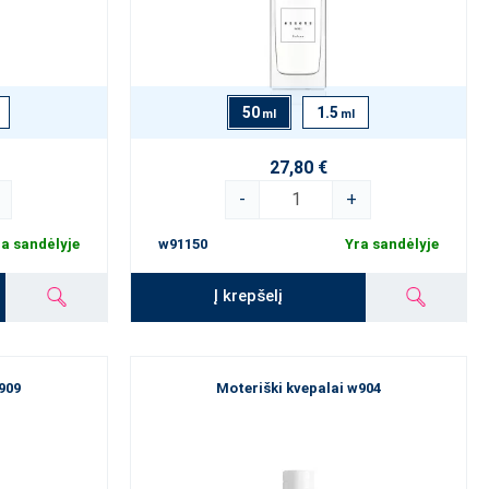
50
1.5
ml
ml
27,80 €
-
+
a sandėlyje
w91150
Yra sandėlyje
Į krepšelį
909
Moteriški kvepalai w904