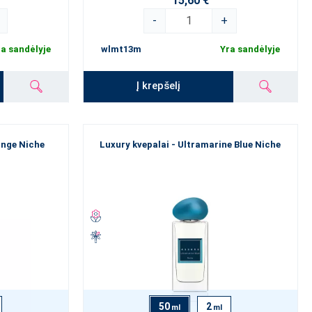
15,60 €
-
+
a sandėlyje
wlmt13m
Yra sandėlyje
Į krepšelį
ange Niche
Luxury kvepalai - Ultramarine Blue Niche
50
2
ml
ml