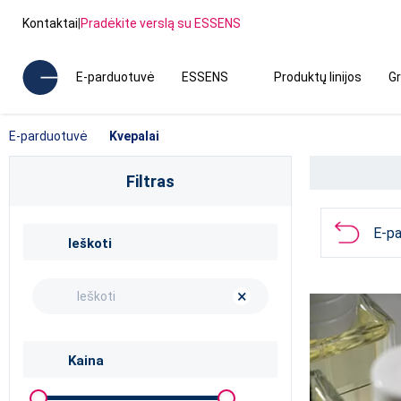
Kontaktai
|
Pradėkite verslą su ESSENS
E-parduotuvė
ESSENS
Produktų linijos
Gr
E-parduotuvė
Kvepalai
Filtras
E-p
Ieškoti
×
Kaina