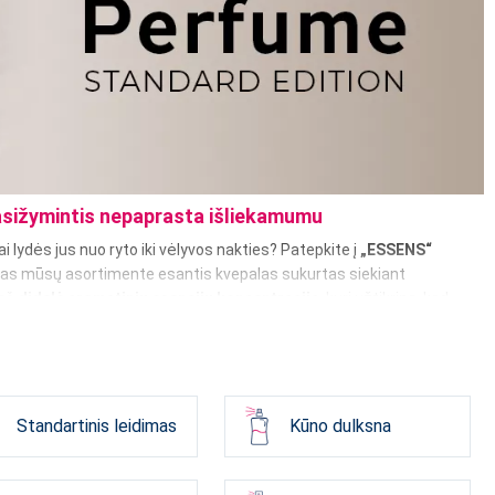
pasižymintis nepaprasta išliekamumu
mai lydės jus nuo ryto iki vėlyvos nakties? Patepkite į
„ESSENS“
ienas mūsų asortimente esantis kvepalas sukurtas siekiant
pač
didelė aromatinių esencijų koncentracija
, kuri užtikrina, kad
i galia.
a atraskite išskirtinius nišinius kvepalus
Standartinis leidimas
Kūno dulksna
ar teikiate pirmenybę lengvoms kompozicijoms, ar sunkesnėms ir
eriškų kvepalų
, o
vyrams
– charizmatiškus
vyriškus kvepalus
,