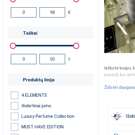
€
Taškai
t.
Ieškote kvapo, 
pasaulį, kur ai
Produktų linija
maksimalaus ti
Žiūrėti daugiau
mūsų kvepalai yr
4 ELEMENTS
Išskirtinai jums
Išski
Iš mūsų gausaus
Luxury Perfume Collection
jausmingoms n
MUST HAVE EDITION
įkūnijančius jėgą