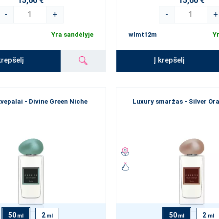
15,60 €
15,60 €
-
+
-
+
Yra sandėlyje
wlmt12m
Yr
krepšelį
Į krepšelį
vepalai - Divine Green Niche
Luxury smaržas - Silver Or
50
2
50
2
ml
ml
ml
ml