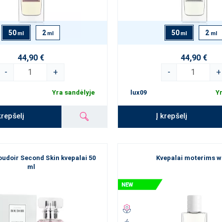
50
2
50
2
ml
ml
ml
ml
44,90 €
44,90 €
-
+
-
+
Yra sandėlyje
lux09
Yr
krepšelį
Į krepšelį
udoir Second Skin kvepalai 50
Kvepalai moterims w
ml