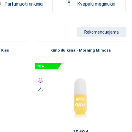
Parfumuoti rinkiniai
Kvepalų mėginukai
skite mūsų prabangią
„Luxury Perfume Collection“
seriją, kuri atspindi
l
kvapų tipus
. Pasinerkite į aukštosios parfumerijos pasaulį ir
Rekomenduojama
 Kiss
Kūno dulksna - Morning Mimosa