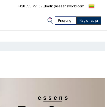
+420 773 751 573
|
baltic@essensworld.com
Prisijungti
Registracija