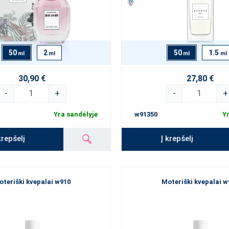
50
2
50
1.5
ml
ml
ml
ml
30,90 €
27,80 €
-
+
-
+
Yra sandėlyje
w91350
Yr
krepšelį
Į krepšelį
oteriški kvepalai w910
Moteriški kvepalai w