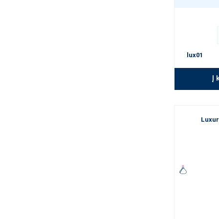
lux01
Į 
Luxur