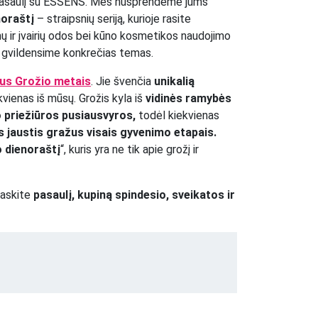
 pasaulį su ESSENS. Mes nusprendėme jums
oraštį
– straipsnių seriją, kurioje rasite
mų ir įvairių odos bei kūno kosmetikos naudojimo
t gvildensime konkrečias temas.
us Grožio metais
. Jie švenčia
unikalią
ekvienas iš mūsų. Grožis kyla iš
vidinės ramybės
 priežiūros pusiausvyros,
todėl kiekvienas
s jaustis gražus visais gyvenimo etapais.
 dienoraštį
“, kuris yra ne tik apie grožį ir
traskite
pasaulį, kupiną spindesio, sveikatos ir