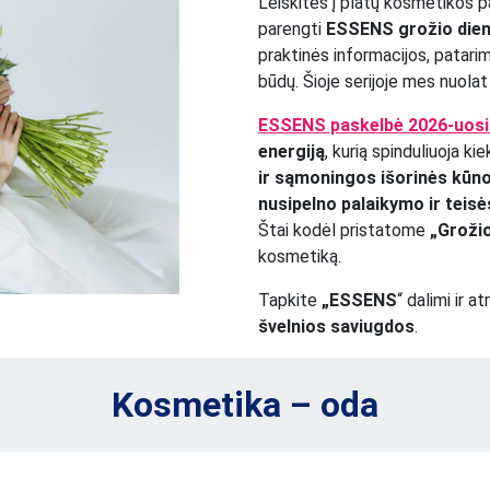
Leiskitės į platų kosmetikos
parengti
ESSENS grožio dien
praktinės informacijos, patari
būdų. Šioje serijoje mes nuola
ESSENS paskelbė 2026-uosi
energiją
, kurią spinduliuoja ki
ir sąmoningos išorinės kūno
nusipelno palaikymo ir teisė
Štai kodėl pristatome
„Grožio
kosmetiką.
Tapkite
„ESSENS
“ dalimi ir a
švelnios saviugdos
.
Kosmetika – oda