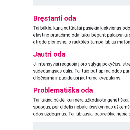
Bręstanti oda
Tai būklė, kurią natūraliai pasiekia kiekvienas od
elastino praradimo oda laikui bėgant palaipsniu
atrodo plonesnė, o raukšlės tampa labiau mato
Jautri oda
Ji intensyviai reaguoja į oro sąlygų pokyčius, str
sudedamąsias dalis. Tai taip pat apima odos para
dilgčiojimą ir padidėjusį jautrumą kvepalams.
Problematiška oda
Tai laikina būklė, kuri nėra užkoduota genetiškai. 
spuogus, per didelis riebalų išsiskyrimas užkemš
odos uždegimus. Tai labiausiai pasireiškia riebią o