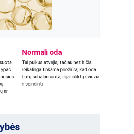
Normali oda
nsuota.
Tai puikus atvejis, tačiau net ir čia
, ypač
reikalinga tinkama priežiūra, kad oda
 nosies
būtų subalansuota, ilgai išliktų šviežia
sų
ir spindinti.
ų ar
vybės