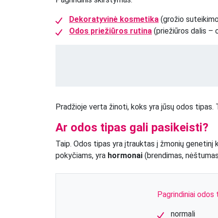
Dekoratyvinė kosmetika
(grožio suteikim
Odos priežiūros rutina
(priežiūros dalis –
Pradžioje verta žinoti, koks yra jūsų odos tipas.
Ar odos tipas gali pasikeisti?
Taip. Odos tipas yra įtrauktas į žmonių genetinį ko
pokyčiams, yra
hormonai
(brendimas, nėštumas, 
Pagrindiniai odos t
normali