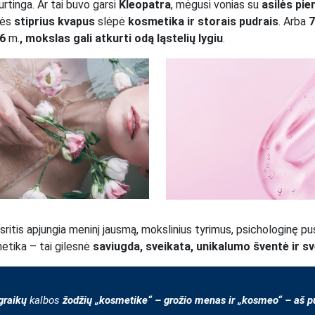
urtinga. Ar tai buvo garsi
Kleopatra
, mėgusi vonias su
asilės pie
nės
stiprius kvapus
slėpė
kosmetika ir storais pudrais
. Arba
7
26
m.
, mokslas gali atkurti odą ląstelių lygiu
.
 sritis apjungia meninį jausmą, mokslinius tyrimus, psichologinę pu
etika – tai gilesnė
saviugda, sveikata, unikalumo šventė ir s
graikų
kalbos
žodžių „kosmetike“ – grožio menas ir „kosmeo“ – aš p