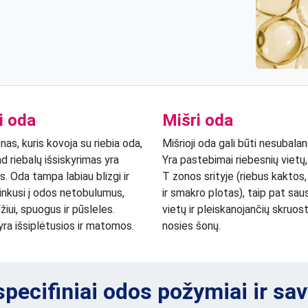
i oda
Mišri oda
nas, kuris kovoja su riebia oda,
Mišrioji oda gali būti nesubala
ad riebalų išsiskyrimas yra
Yra pastebimai riebesnių vietų
s. Oda tampa labiau blizgi ir
T zonos srityje (riebus kaktos,
linkusi į odos netobulumus,
ir smakro plotas), taip pat sau
iui, spuogus ir pūsleles.
vietų ir pleiskanojančių skruost
ra išsiplėtusios ir matomos.
nosies šonų.
 specifiniai odos požymiai ir sa