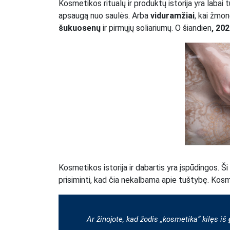
Kosmetikos ritualų ir produktų istorija yra labai t
apsaugą nuo saulės. Arba
viduramžiai
, kai žmo
šukuosenų
ir pirmųjų soliariumų. O šiandien
, 20
Kosmetikos istorija ir dabartis yra įspūdingos. Ši
prisiminti, kad čia nekalbama apie tuštybę. Kosm
Ar žinojote, kad žodis „kosmetika“ kilęs iš