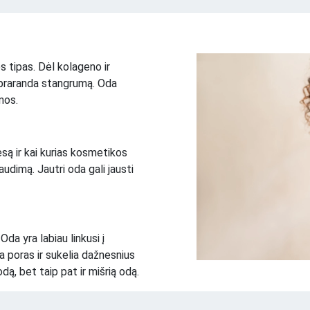
os tipas. Dėl kolageno ir
i praranda stangrumą. Oda
mos.
esą ir kai kurias kosmetikos
udimą. Jautri oda gali jausti
Oda yra labiau linkusi į
a poras ir sukelia dažnesnius
dą, bet taip pat ir mišrią odą.