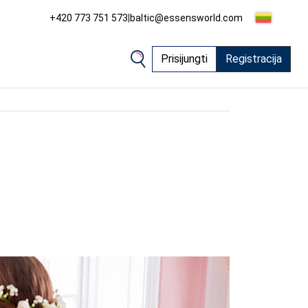
+420 773 751 573
|
baltic@essensworld.com
Prisijungti
Registracija