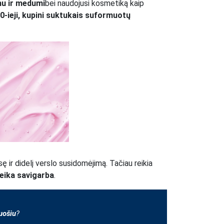
nu ir medumi
bei naudojusi kosmetiką kaip
0-ieji, kupini suktukais suformuotų
sę ir didelį verslo susidomėjimą. Tačiau reikia
veika savigarba
.
uošiu
?