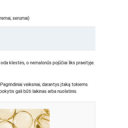
remai, serumai)
 oda klestės, o nemalonūs pojūčiai liks praeityje.
 Pagrindiniai veiksniai, darantys įtaką tokiems
tis gali būti laikinas arba nuolatinis.