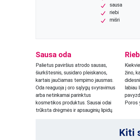
sausa
riebi
mišri
Sausa oda
Rieb
Palietus paviršius atrodo sausas,
Kiekvie
šiurkštesnis, susidaro pleiskanos,
žino, k
kartais jaučiamas tempimo jausmas.
didesni
Oda reaguoja į oro sąlygų svyravimus
labiau 
arba netinkamai parinktus
pavyzdž
kosmetikos produktus. Sausai odai
Poros y
trūksta drėgmės ir apsauginių lipidų.
Kiti