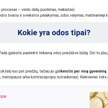
o procesas – veido dalių puošimas, makiažas)
 odos švaros ir sveikatos palaikymas, odos valymas, maitinamieji k
Kokie yra odos tipai?
 Tada galėsite pasirinkti tinkamą odos priežiūros būdą. Dėl to jūsų
kteilį nuo pat pradžių, tačiau jis gali
keistis per visą gyvenimą
.
menopauzė arba kontracepcijos nutraukimas). Kiekvienas toks poky
ipai: