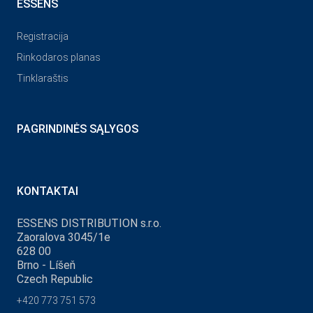
ESSENS
Registracija
Rinkodaros planas
Tinklaraštis
PAGRINDINĖS SĄLYGOS
KONTAKTAI
ESSENS DISTRIBUTION s.r.o.
Zaoralova 3045/1e
628 00
Brno - Líšeň
Czech Republic
+420 773 751 573