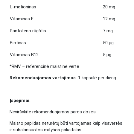
L-metioninas
20 mg
Vitaminas E
12 mg
Pantoteno rūgštis
7 mg
Biotinas
50 μg
Vitaminas B12
5 μg
*RMV
– referencinė maistinė vertė
Rekomenduojamas vartojimas.
1 kapsulė per dieną.
Įspėjimai.
Neviršykite rekomenduojamos paros dozės.
Maisto papildas neturėtų būti vartojamas kaip visavertės
ir subalansuotos mitybos pakaitalas.