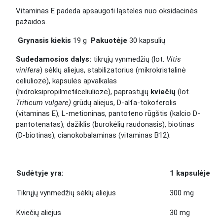
Vitaminas E padeda apsaugoti ląsteles nuo oksidacinės
pažaidos.
Grynasis kiekis
19 g
Pakuotėje
30 kapsulių
Sudedamosios dalys:
tikrųjų vynmedžių (lot.
Vitis
vinifera
) sėklų aliejus, stabilizatorius (mikrokristalinė
celiuliozė), kapsulės apvalkalas
(hidroksipropilmetilceliuliozė), paprastųjų
kviečių
(lot.
Triticum vulgare)
grūdų aliejus, D-alfa-tokoferolis
(vitaminas E), L-metioninas, pantoteno rūgštis (kalcio D-
pantotenatas), dažiklis (burokėlių raudonasis), biotinas
(D-biotinas), cianokobalaminas (vitaminas B12).
Sudėtyje yra:
1 kapsulėje
Tikrųjų vynmedžių sėklų aliejus
300 mg
Kviečių aliejus
30 mg