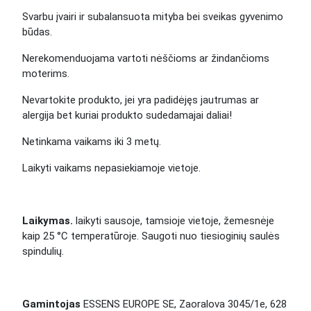
Svarbu įvairi ir subalansuota mityba bei sveikas gyvenimo
būdas.
Nerekomenduojama vartoti nėščioms ar žindančioms
moterims.
Nevartokite produkto, jei yra padidėjęs jautrumas ar
alergija bet kuriai produkto sudedamajai daliai!
Netinkama vaikams iki 3 metų.
Laikyti vaikams nepasiekiamoje vietoje.
Laikymas.
laikyti sausoje, tamsioje vietoje, žemesnėje
kaip 25 °C temperatūroje. Saugoti nuo tiesioginių saulės
spindulių.
Gamintojas
ESSENS EUROPE SE, Zaoralova 3045/1e, 628