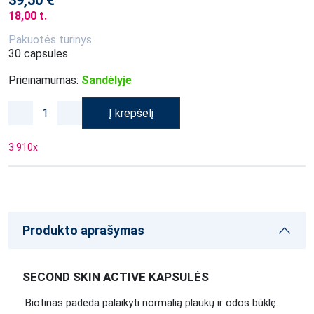
39,50 €
18,00 t.
Pakuotės turinys
30 capsules
Prieinamumas:
Sandėlyje
Į krepšelį
3 910
x
Produkto aprašymas
SECOND SKIN ACTIVE KAPSULĖS
Biotinas padeda palaikyti normalią plaukų ir odos būklę.