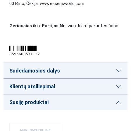
00 Brno, Čekija, www.essensworld.com
Geriausias iki / Partijos Nr.:
žiūrėti ant pakuotės šono.
8595603571122
Sudedamosios dalys
Klientų atsiliepimai
Susiję produktai
MUST HAVE EDITION