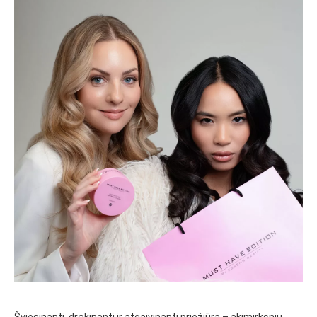
Šviesinanti, drėkinanti ir atgaivinanti priežiūra – akimirksniu