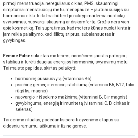
pirmoji menstruacija, nereguliarus ciklas, PMS, skausmingi
simptomai menstruacijų metu, menopauzė – jautriai susijęs su
hormoniniu ciklu. Ir dažnai būtent jo nukrypimai lemia nuotaikų
svyravimus, nuovargį, skausmą ar diskomfortą. Grožis nėra vien
apie kosmetiką. Tai supratimas, kad moters kūnas nuolat kinta ir
jam reikia palaikymo, kad išliktų stiprus, subalansuotas ir
gyvybingas.
Femme Pulse
sukurtas moterims, norinčioms jaustis patogiau,
stabiliau ir turėti daugiau energijos hormoninių svyravimų metu.
Tai maisto papildas, skirtas palaikyti:
hormoninę pusiausvyrą (vitaminas B6)
psichinę gerovę ir emocinį stabilumą (vitaminai B6, B12, folio
rūgštis, magnis)
nuovargio ir išsekimo mažinimą (vitaminai B, C ir magnis)
gyvybingumą, energiją ir imunitetą (vitaminai C, D, cinkas ir
selenas)
Tai gėrimo ritualas, padedantis pereiti gyvenimo etapus su
didesniu ramumu, aiškumu ir fizine gerove.