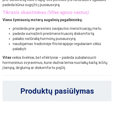
padeda kūnui sugrįžti į pusiausvyrą.
Tikrasis skaistminas
(Vitex agnus-castus)
Viena žymiausių moterų augalinių pagalbininkų:
prisideda prie geresnės savijautos menstruacijų metu
padeda sumažinti priešmenstruacinį diskomfortą
palaiko natūralią hormonų pusiausvyrą
naudojamas tradicinėje fitoterapijoje reguliariam ciklui
palaikyti
Vitex
veikia švelniai, bet efektyviai – padeda subalansuoti
hormoninius svyravimus, kurie dažnai lemia nuotaikų kaitą, krūtų
įtampą, dirglumą ar diskomforto pojūtį.
Produktų pasiūlymas