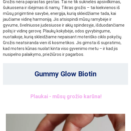
Grožis nėra paprastas gestas. Tai ne tik suknelės apsivilkimas,
šukuosena ir išėjimas iš namų. Tikras grožis – tai kiekvienos iš
mūsų prigimtinė savybė, energija, kurią skleidžiame tada, kai
jaučiame vidinę harmoniją. Jis atsispindi mūsų ramybėje ir
gyvume, švelniuose judesiuose ir akių spindesyje, išduodančiame
poilsį ir vidinę gerovę. Plaukų kokybėje, odos gyvybingume,
nuotaikoje, kurią skleidžiame nepaisant moteriško ciklo pokyčių.
Grožis neatsiranda vien iš kosmetikos. Jis gimsta iš supratimo,
kad moters kūnas nuolat kinta viso gyvenimo metu – ir kad jis
nusipelno palaikymo, priežiūros ir pagarbos.
Gummy Glow Biotin
Plaukai - mūsų grožio karūna!