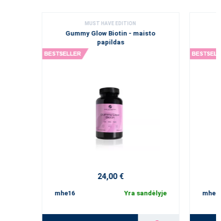
MUST HAVE EDITION
Gummy Glow Biotin - maisto
papildas
24,00 €
mhe16
Yra sandėlyje
mhe1