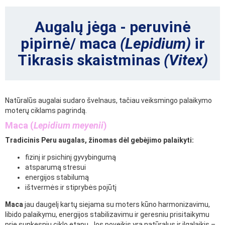
Augalų jėga - peruvinė
pipirnė/ maca
(Lepidium)
ir
Tikrasis skaistminas
(Vitex)
Natūralūs augalai sudaro švelnaus, tačiau veiksmingo palaikymo
moterų ciklams pagrindą.
Maca (
Lepidium meyenii
)
Tradicinis Peru augalas, žinomas dėl gebėjimo palaikyti:
fizinį ir psichinį gyvybingumą
atsparumą stresui
energijos stabilumą
ištvermės ir stiprybės pojūtį
Maca
jau daugelį kartų siejama su moters kūno harmonizavimu,
libido palaikymu, energijos stabilizavimu ir geresniu prisitaikymu
prie sunkesnių ciklo etapų. Jos poveikis yra natūralus ir ilgalaikis –