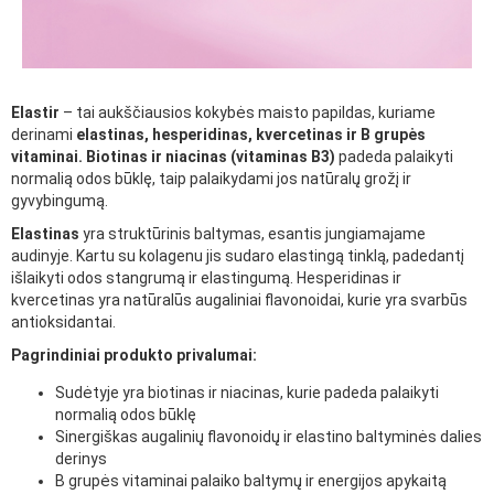
Elastir
– tai aukščiausios kokybės maisto papildas, kuriame
derinami
elastinas, hesperidinas, kvercetinas ir B grupės
vitaminai. Biotinas ir niacinas (vitaminas B3)
padeda palaikyti
normalią odos būklę, taip palaikydami jos natūralų grožį ir
gyvybingumą.
Elastinas
yra struktūrinis baltymas, esantis jungiamajame
audinyje. Kartu su kolagenu jis sudaro elastingą tinklą, padedantį
išlaikyti odos stangrumą ir elastingumą. Hesperidinas ir
kvercetinas yra natūralūs augaliniai flavonoidai, kurie yra svarbūs
antioksidantai.
Pagrindiniai produkto privalumai:
Sudėtyje yra biotinas ir niacinas, kurie padeda palaikyti
normalią odos būklę
Sinergiškas augalinių flavonoidų ir elastino baltyminės dalies
derinys
B grupės vitaminai palaiko baltymų ir energijos apykaitą