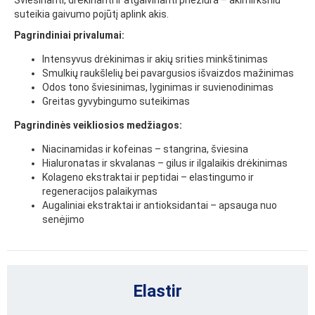
suteikia gaivumo pojūtį aplink akis.
Pagrindiniai privalumai:
Intensyvus drėkinimas ir akių srities minkštinimas
Smulkių raukšlelių bei pavargusios išvaizdos mažinimas
Odos tono šviesinimas, lyginimas ir suvienodinimas
Greitas gyvybingumo suteikimas
Pagrindinės veikliosios medžiagos:
Niacinamidas ir kofeinas – stangrina, šviesina
Hialuronatas ir skvalanas – gilus ir ilgalaikis drėkinimas
Kolageno ekstraktai ir peptidai – elastingumo ir
regeneracijos palaikymas
Augaliniai ekstraktai ir antioksidantai – apsauga nuo
senėjimo
Elastir