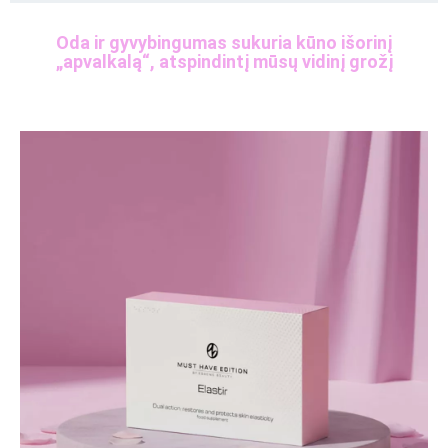
Oda ir gyvybingumas sukuria kūno išorinį
„apvalkalą“, atspindintį mūsų vidinį grožį