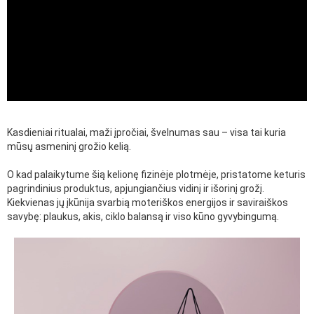
Kasdieniai ritualai, maži įpročiai, švelnumas sau – visa tai kuria
mūsų asmeninį grožio kelią.
O kad palaikytume šią kelionę fizinėje plotmėje, pristatome keturis
pagrindinius produktus, apjungiančius vidinį ir išorinį grožį.
Kiekvienas jų įkūnija svarbią moteriškos energijos ir saviraiškos
savybę: plaukus, akis, ciklo balansą ir viso kūno gyvybingumą.