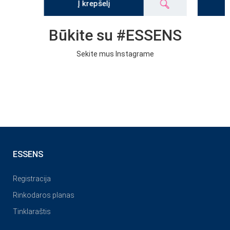
Į krepšelį
Būkite su #ESSENS
Sekite mus Instagrame
ESSENS
Registracija
Rinkodaros planas
Tinklaraštis