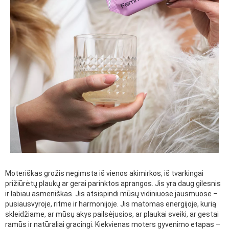
Moteriškas grožis negimsta iš vienos akimirkos, iš tvarkingai
prižiūrėtų plaukų ar gerai parinktos aprangos. Jis yra daug gilesnis
ir labiau asmeniškas. Jis atsispindi mūsų vidiniuose jausmuose –
pusiausvyroje, ritme ir harmonijoje. Jis matomas energijoje, kurią
skleidžiame, ar mūsų akys pailsėjusios, ar plaukai sveiki, ar gestai
ramūs ir natūraliai gracingi. Kiekvienas moters gyvenimo etapas –