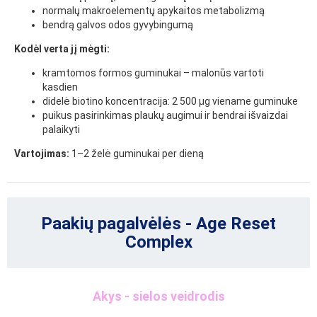
normalų makroelementų apykaitos metabolizmą
bendrą galvos odos gyvybingumą
Kodėl verta jį mėgti:
kramtomos formos guminukai – malonūs vartoti
kasdien
didelė biotino koncentracija: 2 500 μg viename guminuke
puikus pasirinkimas plaukų augimui ir bendrai išvaizdai
palaikyti
Vartojimas:
1–2 želė guminukai per dieną
Paakių pagalvėlės - Age Reset
Complex
Akys - sielos veidrodis