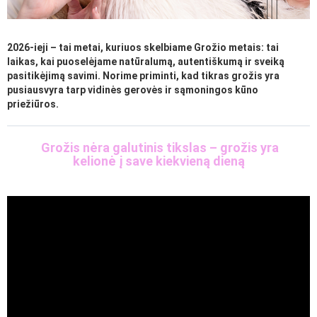
2026-ieji – tai metai, kuriuos skelbiame Grožio metais: tai
laikas, kai puoselėjame natūralumą, autentiškumą ir sveiką
pasitikėjimą savimi. Norime priminti, kad tikras grožis yra
pusiausvyra tarp vidinės gerovės ir sąmoningos kūno
priežiūros.
Grožis nėra galutinis tikslas – grožis yra
kelionė į save kiekvieną dieną