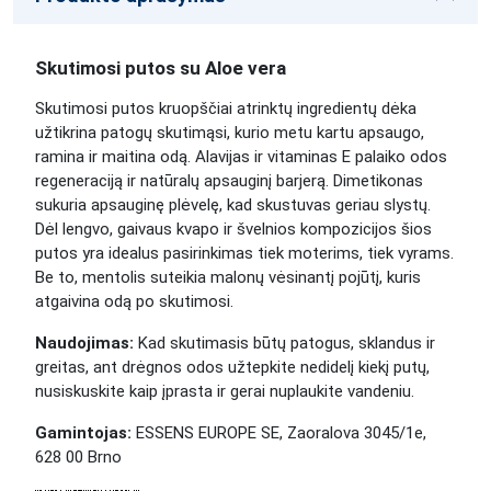
Skutimosi putos su Aloe vera
Skutimosi putos kruopščiai atrinktų ingredientų dėka
užtikrina patogų skutimąsi, kurio metu kartu apsaugo,
ramina ir maitina odą. Alavijas ir vitaminas E palaiko odos
regeneraciją ir natūralų apsauginį barjerą. Dimetikonas
sukuria apsauginę plėvelę, kad skustuvas geriau slystų.
Dėl lengvo, gaivaus kvapo ir švelnios kompozicijos šios
putos yra idealus pasirinkimas tiek moterims, tiek vyrams.
Be to, mentolis suteikia malonų vėsinantį pojūtį, kuris
atgaivina odą po skutimosi.
Naudojimas:
Kad skutimasis būtų patogus, sklandus ir
greitas, ant drėgnos odos užtepkite nedidelį kiekį putų,
nusiskuskite kaip įprasta ir gerai nuplaukite vandeniu.
Gamintojas:
ESSENS EUROPE SE, Zaoralova 3045/1e,
628 00 Brno