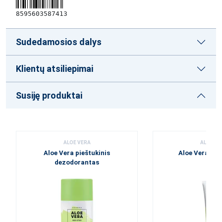
8595603587413
Sudedamosios dalys
Klientų atsiliepimai
Susiję produktai
ALOE VERA
ALOE VE
Aloe Vera pieštukinis
Aloe Vera dan
dezodorantas