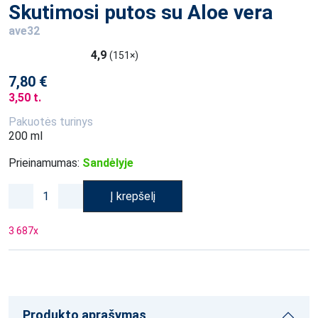
Skutimosi putos su Aloe vera
ave32
4,9
(151×)
7,80 €
3,50 t.
Pakuotės turinys
200 ml
Prieinamumas:
Sandėlyje
Į krepšelį
3 687
x
Produkto aprašymas