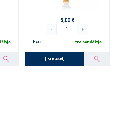
5,00 €
-
+
dėlyje
hc03
Yra sandėlyje
Į krepšelį