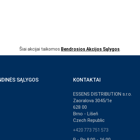
Šiai akcijai taikomos
Bendrosios Akcijos Sąlygos
.
NDINĖS SĄLYGOS
KONTAKTAI
ESSENS DISTRIBUTION s.r.o.
Zaoralova 3045/1e
628 00
Brno - Líšeň
Czech Republic
+420 773 751 573
P - Pn 8:00 - 16:00