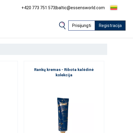
+420 773 751 573
|
baltic@essensworld.com
Prisijungti
Registracija
Rankų kremas - Ribota kalėdinė
kolekcija