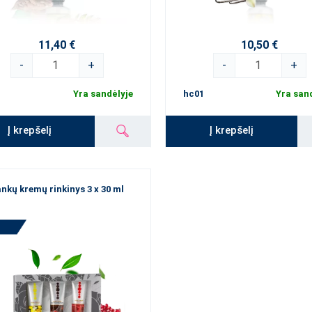
11,40 €
10,50 €
-
+
-
+
1
Yra sandėlyje
hc01
Yra san
Į krepšelį
Į krepšelį
nkų kremų rinkinys 3 x 30 ml