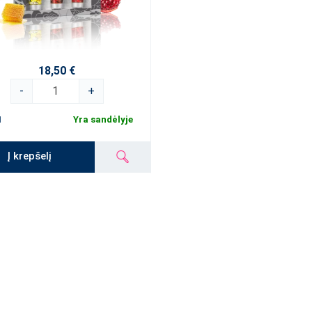
18,50 €
-
+
1
Yra sandėlyje
Į krepšelį