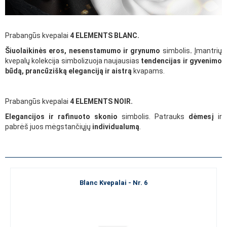
Prabangūs kvepalai
4 ELEMENTS BLANC.
Šiuolaikinės eros, nesenstamumo ir grynumo
simbolis
.
Įmantrių
kvepalų kolekcija simbolizuoja naujausias
tendencijas ir gyvenimo
būdą, prancūzišką eleganciją ir aistrą
kvapams.
Prabangūs kvepalai
4 ELEMENTS NOIR.
Elegancijos ir rafinuoto skonio
simbolis. Patrauks
dėmesį
ir
pabrėš juos mėgstančiųjų
individualumą
.
Blanc Kvepalai - Nr. 6