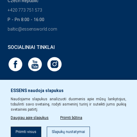
Czech Republic
+420 773 751 573
P - Pn 8:00 - 16:00
baltic@essensworld.com
SOCIALINIAI TINKLAI
ESSENS naudoja slapukus
Naudojame slapukus analizuoti duomenis apie mūsų lankytojus,
tobulinti savo svetainę, rodyti asmeninį turinį ir suteikti jums puikią
svetainės patirtį.
Daugiau apie slapukus
Priimti būtina
Priimti visus
Slapukų nustatymai