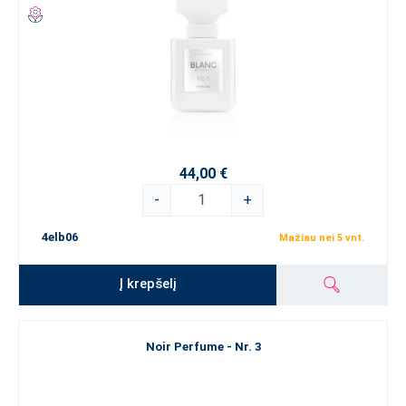
44,00 €
-
+
4elb06
Mažiau nei 5 vnt.
Į krepšelį
Noir Perfume - Nr. 3