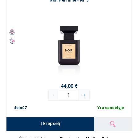
Noir Perfume - Nr. 7
44,00 €
-
+
4eln07
Yra sandėlyje
Į krepšelį