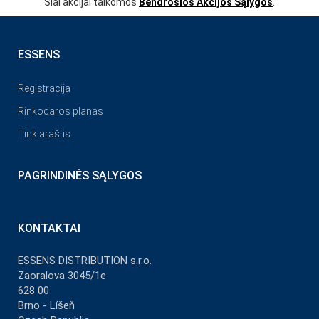
Šiai akcijai taikomos
Bendrosios Akcijos Sąlygos
.
ESSENS
Registracija
Rinkodaros planas
Tinklaraštis
PAGRINDINĖS SĄLYGOS
KONTAKTAI
ESSENS DISTRIBUTION s.r.o.
Zaoralova 3045/1e
628 00
Brno - Líšeň