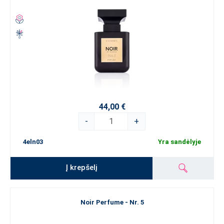
44,00 €
-
+
4eln03
Yra sandėlyje
Į krepšelį
Noir Perfume - Nr. 5