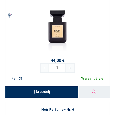
44,00 €
-
+
4eln05
Yra sandėlyje
Į krepšelį
Noir Perfume - Nr. 6