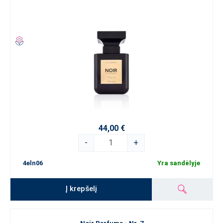
44,00 €
-
+
4eln06
Yra sandėlyje
Į krepšelį