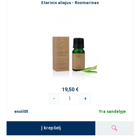
Eterinis aliejus - Rozmarinas
19,50 €
-
+
esoil05
Yra sandėlyje
Į krepšelį