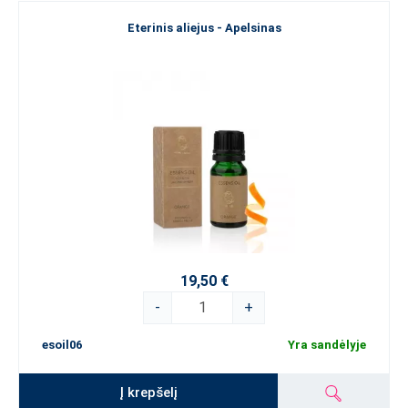
Eterinis aliejus - Apelsinas
19,50 €
-
+
esoil06
Yra sandėlyje
Į krepšelį