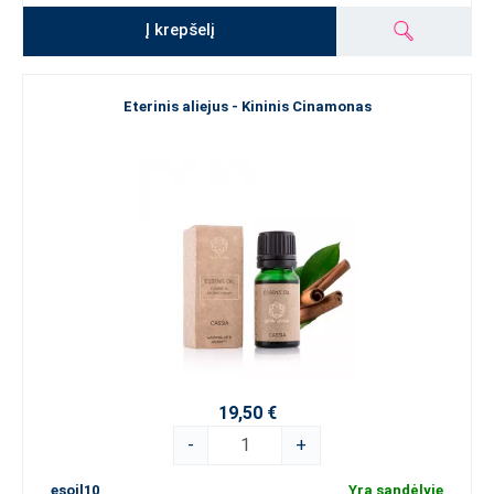
Į krepšelį
Eterinis aliejus - Kininis Cinamonas
19,50 €
-
+
esoil10
Yra sandėlyje