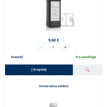
9,60 €
-
+
home22
Yra sandėlyje
Į krepšelį
Universalus valiklis