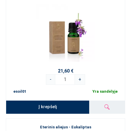
21,60 €
-
+
esoil01
Yra sandėlyje
Į krepšelį
Eterinis aliejus - Eukaliptas