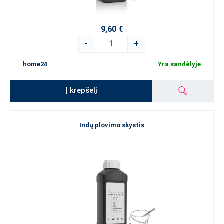
9,60 €
-
+
home24
Yra sandėlyje
Į krepšelį
Indų plovimo skystis