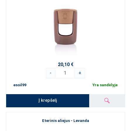
20,10 €
-
+
esoil99
Yra sandėlyje
Į krepšelį
Eterinis aliejus - Levanda