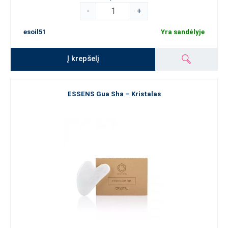
-
+
esoil51
Yra sandėlyje
Į krepšelį
ESSENS Gua Sha – Kristalas