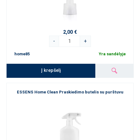
2,00 €
-
+
home85
Yra sandėlyje
Į krepšelį
ESSENS Home Clean Praskiedimo butelis su purštuvu