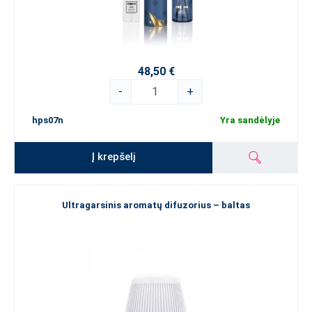
48,50 €
-
+
hps07n
Yra sandėlyje
Į krepšelį
Ultragarsinis aromatų difuzorius – baltas