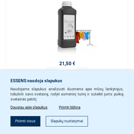
21,50 €
-
+
ESSENS naudoja slapukus
home13
Yra sandėlyje
Naudojame slapukus analizuoti duomenis apie mūsų lankytojus,
tobulinti savo svetainę, rodyti asmeninį turinį ir suteikti jums puikią
svetainės patirtį.
Į krepšelį
Daugiau apie slapukus
Priimti būtina
Filtras
Mobiliojo telefono laikiklis automobiliui
Priimti visus
Slapukų nustatymai