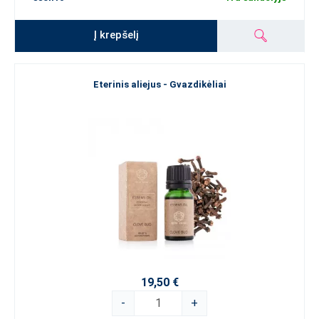
Į krepšelį
Eterinis aliejus - Gvazdikėliai
19,50 €
-
+