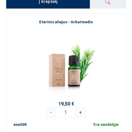
Į krepšelį
Eterinis aliejus - Arbatmedis
19,50 €
-
+
esoil09
Yra sandėlyje