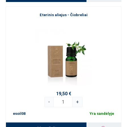
Eterinis aliejus - Čiobreliai
19,50 €
-
+
esoil08
Yra sandėlyje