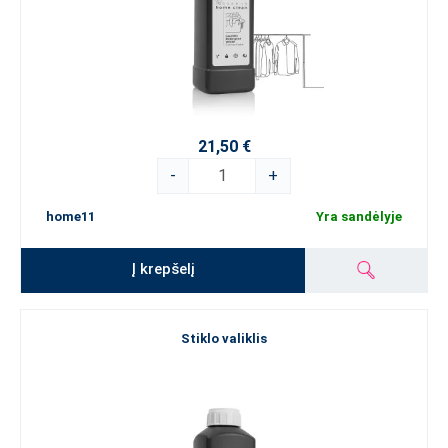
21,50 €
-
+
home11
Yra sandėlyje
Į krepšelį
Stiklo valiklis