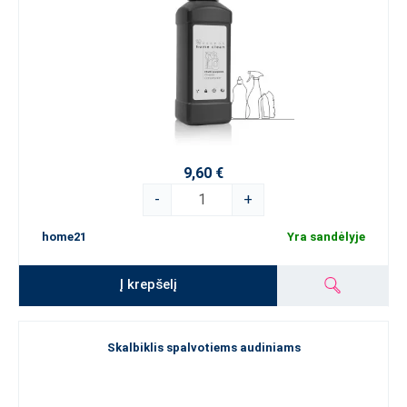
9,60 €
-
+
home21
Yra sandėlyje
Į krepšelį
Skalbiklis spalvotiems audiniams