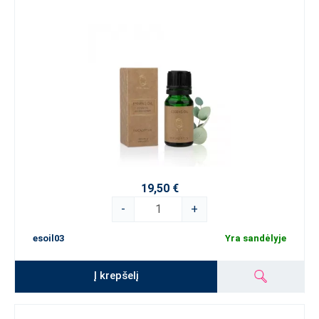
19,50 €
-
+
esoil03
Yra sandėlyje
Į krepšelį