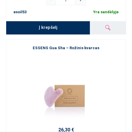
esoil53
Yra sandėlyje
Į krepšelį
ESSENS Gua Sha – Rožinis kvarcas
26,30 €