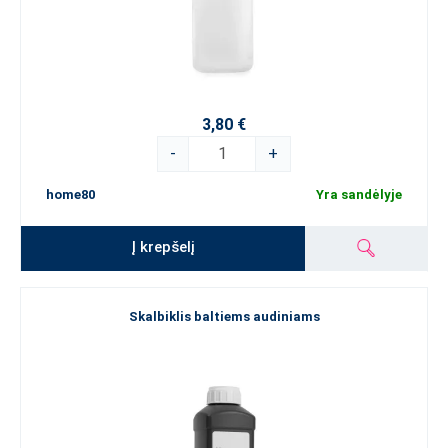
3,80 €
-
+
home80
Yra sandėlyje
Į krepšelį
Skalbiklis baltiems audiniams