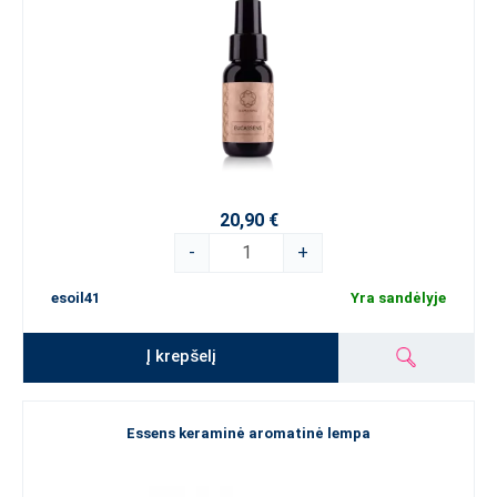
20,90 €
-
+
esoil41
Yra sandėlyje
Į krepšelį
Essens keraminė aromatinė lempa