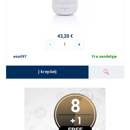
43,20 €
-
+
esoil97
Yra sandėlyje
Į krepšelį