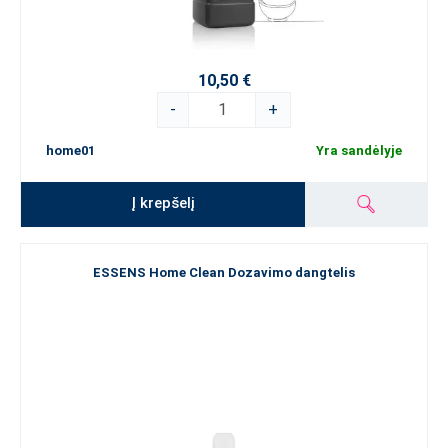
10,50 €
-
+
home01
Yra sandėlyje
Į krepšelį
ESSENS Home Clean Dozavimo dangtelis