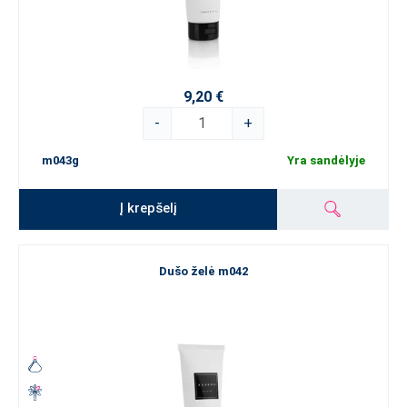
9,20 €
-
+
m043g
Yra sandėlyje
Į krepšelį
Dušo želė m042