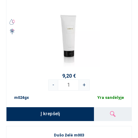
9,20 €
-
+
m024gx
Yra sandėlyje
Į krepšelį
Dušo želė m003