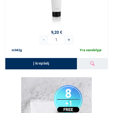
9,20 €
-
+
m042g
Yra sandėlyje
Į krepšelį