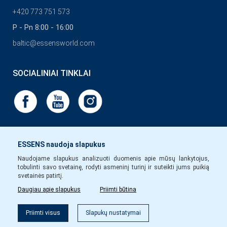
+420 773 751 573
P - Pn 8:00 - 16:00
baltic@essensworld.com
SOCIALINIAI TINKLAI
ESSENS naudoja slapukus
Naudojame slapukus analizuoti duomenis apie mūsų lankytojus,
tobulinti savo svetainę, rodyti asmeninį turinį ir suteikti jums puikią
svetainės patirtį.
Daugiau apie slapukus
Priimti būtina
Priimti visus
Slapukų nustatymai
Copyright © Essens 2026.