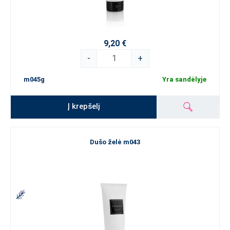
9,20 €
-
+
m045g
Yra sandėlyje
Į krepšelį
Dušo želė m043