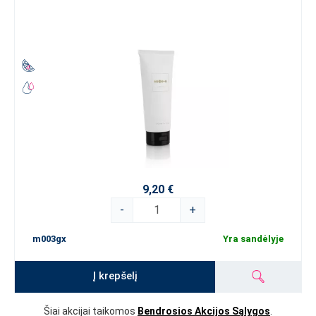
9,20 €
-
+
m003gx
Yra sandėlyje
Į krepšelį
Šiai akcijai taikomos
Bendrosios Akcijos Sąlygos
.