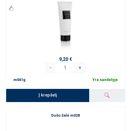
9,20 €
-
+
m041g
Yra sandėlyje
Į krepšelį
Dušo želė m028