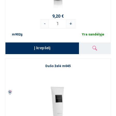
9,20 €
-
+
m902g
Yra sandėlyje
Į krepšelį
Dušo želė m045