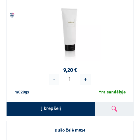
9,20 €
-
+
m028gx
Yra sandėlyje
Į krepšelį
Dušo želė m024