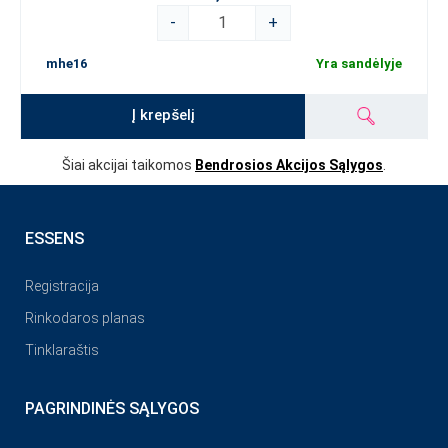
-
+
mhe16
Yra sandėlyje
Į krepšelį
Šiai akcijai taikomos
Bendrosios Akcijos Sąlygos
.
ESSENS
Registracija
Rinkodaros planas
Tinklaraštis
PAGRINDINĖS SĄLYGOS