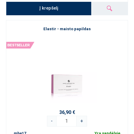
Į krepšelį
Elastir - maisto papildas
36,90 €
-
+
mhe17
Yra sandėlyje