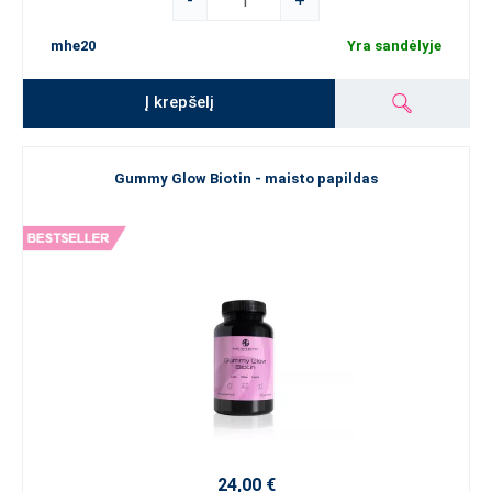
-
+
mhe20
Yra sandėlyje
Į krepšelį
Gummy Glow Biotin - maisto papildas
24,00 €