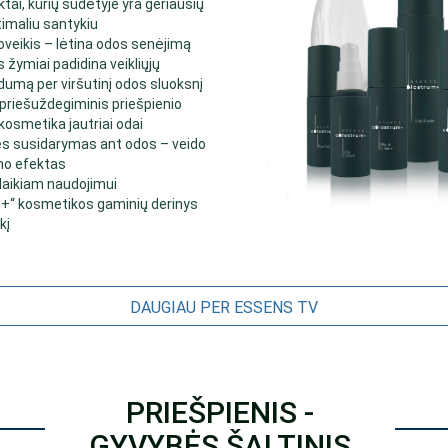
tai, kurių sudėtyje yra geriausių
imaliu santykiu
oveikis – lėtina odos senėjimą
s žymiai padidina veikliųjų
umą per viršutinį odos sluoksnį
r priešuždegiminis priešpienio
 kosmetika jautriai odai
lės susidarymas ant odos – veido
imo efektas
galaikiam naudojimui
m+“ kosmetikos gaminių derinys
kį
DAUGIAU PER ESSENS TV
PRIEŠPIENIS -
GYVYBĖS ŠALTINIS