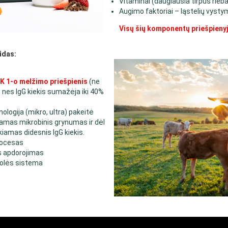
Vitaminai (daugiausia tirpūs rieb
Augimo faktoriai – ląstelių vysty
Visų šių komponentų priešpienyj
ūdas:
IK 1-o melžimo priešpienis
(ne
 nes IgG kiekis sumažėja iki 40%
ologija (mikro, ultra) pakeitė
iamas mikrobinis grynumas ir dėl
iamas didesnis IgG kiekis.
rocesas
s apdorojimas
rolės sistema