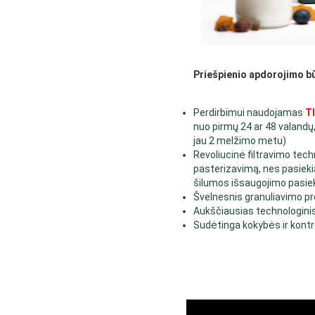
Priešpienio apdorojimo b
Perdirbimui naudojamas
T
nuo pirmų 24 ar 48 valandų,
jau 2 melžimo metu)
Revoliucinė filtravimo techn
pasterizavimą, nes pasiek
šilumos išsaugojimo pasiek
Švelnesnis granuliavimo p
Aukščiausias technologini
Sudėtinga kokybės ir kont