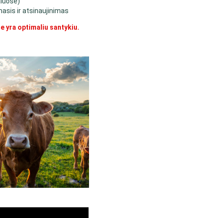
aluose)
masis ir atsinaujinimas
e yra optimaliu santykiu.