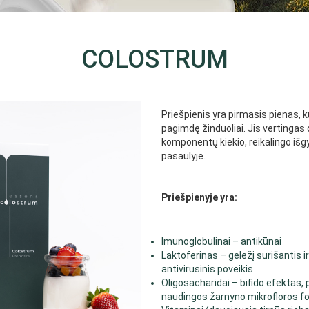
COLOSTRUM
Priešpienis yra pirmasis pienas, ku
pagimdę žinduoliai. Jis vertingas 
komponentų kiekio, reikalingo iš
pasaulyje.
Priešpienyje yra:
Imunoglobulinai – antikūnai
Laktoferinas – geležį surišantis ir
antivirusinis poveikis
Oligosacharidai – bifido efektas,
naudingos žarnyno mikrofloros f