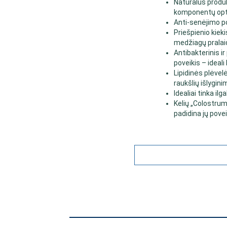
Natūralūs produk
komponentų opt
Anti-senėjimo p
Priešpienio kieki
medžiagų pralaid
Antibakterinis i
poveikis – ideali
Lipidinės plėve
raukšlių išlygin
Idealiai tinka il
Kelių „Colostru
padidina jų povei