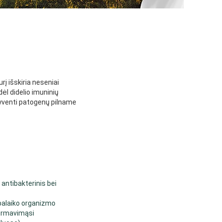
rį išskiria neseniai
dėl didelio imuninių
gyventi patogenų pilname
 antibakterinis bei
 palaiko organizmo
ormavimąsi