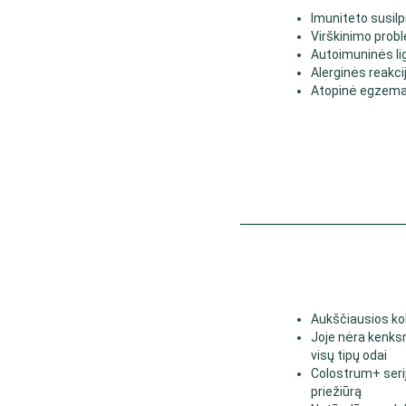
Imuniteto susil
Virškinimo prob
Autoimuninės li
Alerginės reakci
Atopinė egzem
Aukščiausios k
Joje nėra kenksm
visų tipų odai
Colostrum+ serij
priežiūrą