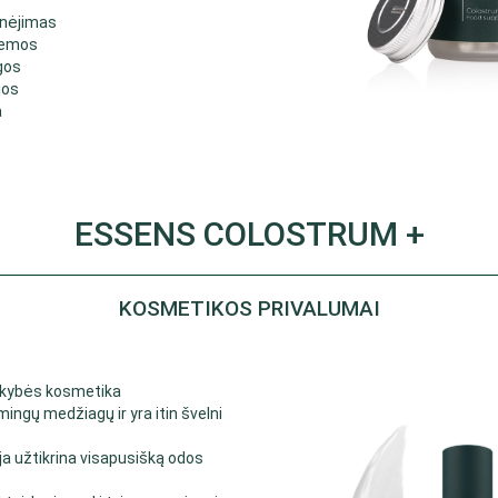
pnėjimas
lemos
gos
jos
a
ESSENS COLOSTRUM +
KOSMETIKOS PRIVALUMAI
okybės kosmetika
ingų medžiagų ir yra itin švelni
a užtikrina visapusišką odos