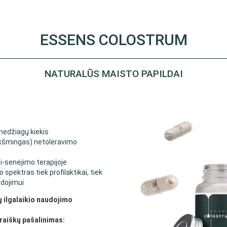
ESSENS COLOSTRUM
NATURALŪS MAISTO PAPILDAI
 medžiagų kiekis
kšmingas) netoleravimo
-senėjimo terapijoje
spektras tiek profilaktikai, tiek
udojimui
 ilgalaikio naudojimo
raiškų pašalinimas: