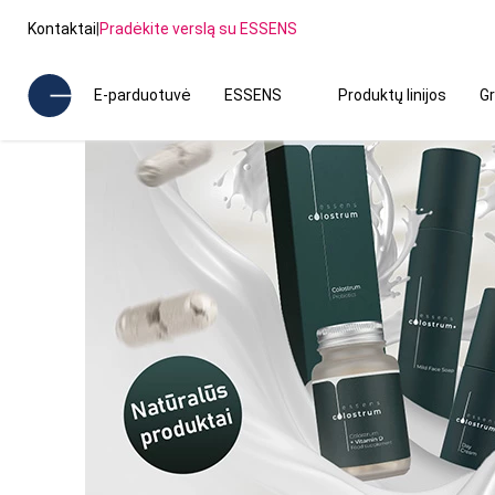
Kontaktai
|
Pradėkite verslą su ESSENS
E-parduotuvė
ESSENS
Produktų linijos
Gr