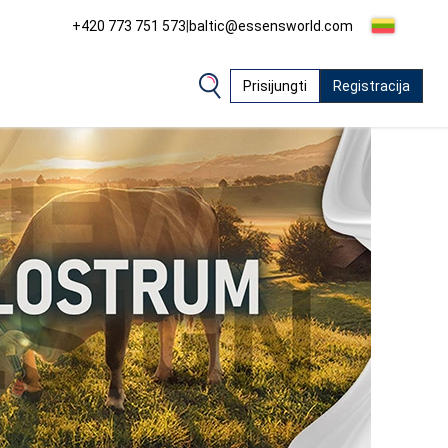
+420 773 751 573
|
baltic@essensworld.com
Prisijungti
Registracija