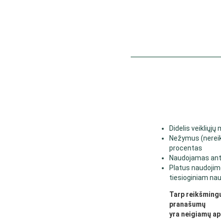
Didelis veikliųjų
Nežymus (nerei
procentas
Naudojamas anti
Platus naudojimo 
tiesioginiam na
Tarp reikšmingų
pranašumų
yra neigiamų ap