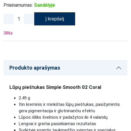
Prieinamumas:
Sandėlyje
Į krepšelį
386
x
Produkto aprašymas
Lūpų pieštukas Simple Smooth 02 Coral
2.49 g
Itin kreminis ir minkštas lūpų pieštukas, pasižymintis
gera pigmentacija ir glotninančiu efektu
Lūpos išliks švelnios ir padažytos iki 4 valandų
Lengvai ir greitai pasiekiamas rezultatas
Sudėtyje esantis taukmedžio sviestas ir specialus