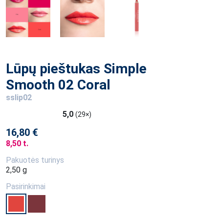
Lūpų pieštukas Simple
Smooth 02 Coral
sslip02
5,0
(29×)
16,80 €
8,50 t.
Pakuotės turinys
2,50 g
Pasirinkimai