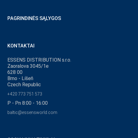
PAGRINDINĖS SĄLYGOS
KONTAKTAI
ESSENS DISTRIBUTION s.r.o.
Zaoralova 3045/1e
628 00
Brno - Líšeň
Czech Republic
+420 773 751 573
P - Pn 8:00 - 16:00
baltic@essensworld.com