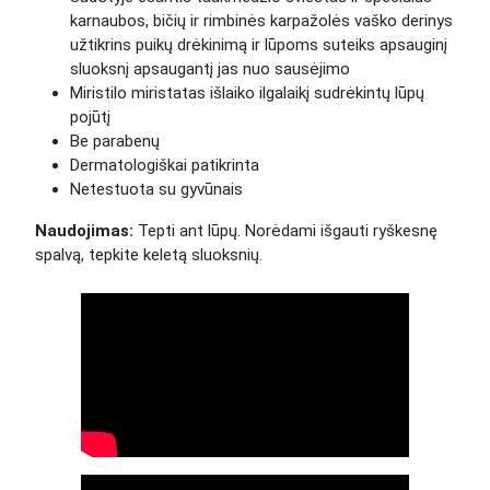
karnaubos, bičių ir rimbinės karpažolės vaško derinys
užtikrins puikų drėkinimą ir lūpoms suteiks apsauginį
sluoksnį apsaugantį jas nuo sausėjimo
Miristilo miristatas išlaiko ilgalaikį sudrėkintų lūpų
pojūtį
Be parabenų
Dermatologiškai patikrinta
Netestuota su gyvūnais
Naudojimas:
Tepti ant lūpų. Norėdami išgauti ryškesnę
spalvą, tepkite keletą sluoksnių.