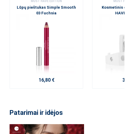
MUST HAVE EDITION
MUST HAVE E
Lūpų pieštukas Simple Smooth
Kosmetinis dro
03 Fuchsia
HAVE lei
16,80 €
3,80 
Patarimai ir idėjos