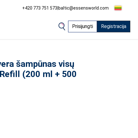
+420 773 751 573
|
baltic@essensworld.com
Prisijungti
Registracija
 vera šampūnas visų
Refill (200 ml + 500