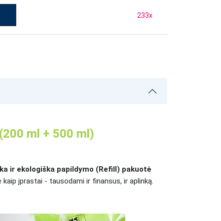
233
x
 (200 ml + 500 ml)
a ir ekologiška papildymo (Refill) pakuotė
kaip įprastai - tausodami ir finansus, ir aplinką.