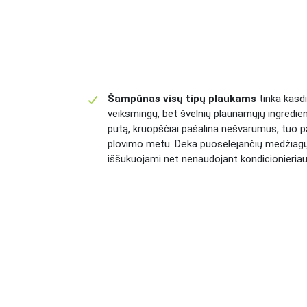
Šampūnas visų tipų plaukams
tinka kasdi
veiksmingų, bet švelnių plaunamųjų ingredientų
putą, kruopščiai pašalina nešvarumus, tuo pa
plovimo metu. Dėka puoselėjančių medžiagų
iššukuojami net nenaudojant kondicionieriau