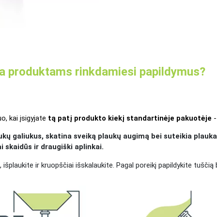
era produktams rinkdamiesi papildymus?
o, kai įsigyjate 
tą patį produkto kiekį standartinėje pakuotėje
 
aukų galiukus, skatina sveiką plaukų augimą bei suteikia plau
i skaidūs ir draugiški aplinkai.
išplaukite ir kruopščiai išskalaukite. Pagal poreikį papildykite tuščią 