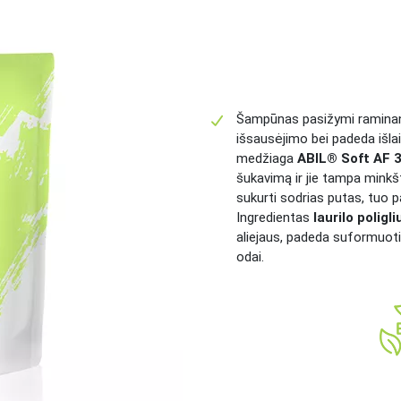
Šampūnas pasižymi raminan
išsausėjimo bei padeda išlai
medžiaga
ABIL® Soft AF 
šukavimą ir jie tampa minkšt
sukurti sodrias putas, tuo 
Ingredientas
laurilo poligl
aliejaus, padeda suformuoti s
odai.