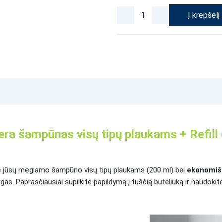
Į krepšelį
era šampūnas visų tipų plaukams + Refill
otė jūsų mėgiamo šampūno visų tipų plaukams (200 ml) bei
ekonomišk
as. Paprasčiausiai supilkite papildymą į tuščią buteliuką ir naudokite 