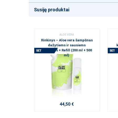
Susiję produktai
ALOE VERA
Rinkinys – Aloe vera šampūnas
dažytiems ir sausiems
k
plaukams + Refill (200 ml + 500
sa
ml)
44,50 €