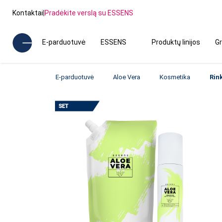
Kontaktai
|
Pradėkite verslą su ESSENS
E-parduotuvė
ESSENS
Produktų linijos
Gr
E-parduotuvė
Aloe Vera
Kosmetika
Rin