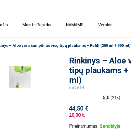
ožis
Maisto Papildai
NAMAMS
Verslas
kinys – Aloe vera šampūnas visų tipų plaukams + Refill (200 ml + 500 ml)
Rinkinys – Aloe
tipų plaukams + 
ml)
save14
5,0
(21×)
44,50 €
20,00 t.
Prieinamumas:
Sandėlyje