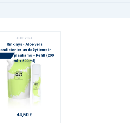
ALOE VERA
Rinkinys - Aloe vera
ondicionierius dažytiems ir
usiems plaukams + Refill (200
ml + 500 ml)
44,50 €