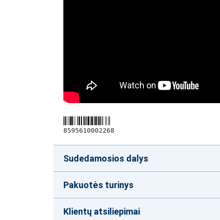
8595610002268
Sudedamosios dalys
Pakuotės turinys
Klientų atsiliepimai