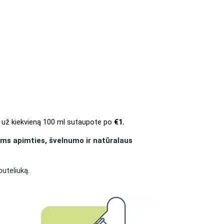
- už kiekvieną 100 ml sutaupote po 
€1.
kams apimties, švelnumo ir natūralaus
buteliuką.