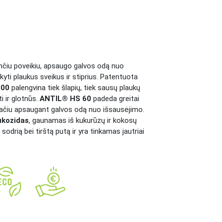
čiu poveikiu, apsaugo galvos odą nuo
kyti plaukus sveikus ir stiprius. Patentuota
300
palengvina tiek šlapių, tiek sausų plaukų
i ir glotnūs.
ANTIL® HS 60
padeda greitai
pačiu apsaugant galvos odą nuo išsausėjimo.
iukozidas
, gaunamas iš kukurūzų ir kokosų
odrią bei tirštą putą ir yra tinkamas jautriai