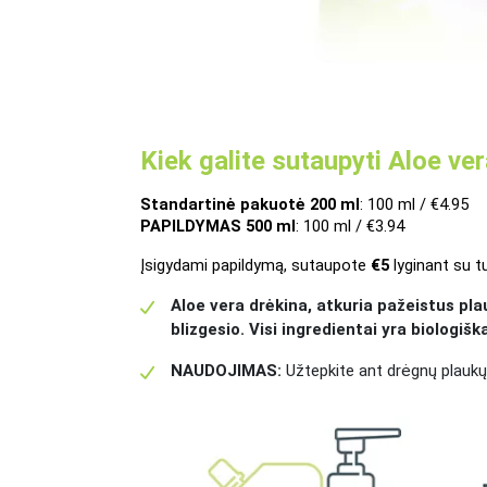
Kiek galite sutaupyti Aloe v
Standartinė pakuotė 200 ml
: 100 ml / €4.95
PAPILDYMAS 500 ml
: 100 ml / €3.94
Įsigydami papildymą, sutaupote 
€5
 lyginant su tu
Aloe vera drėkina, atkuria pažeistus pl
blizgesio. Visi ingredientai yra biologiška
NAUDOJIMAS:
Užtepkite ant drėgnų plaukų, 