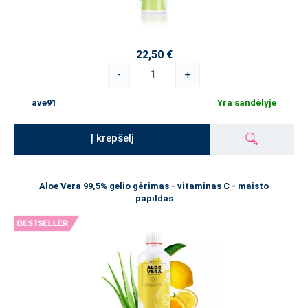
22,50 €
-
+
ave91
Yra sandėlyje
Į krepšelį
Aloe Vera 99,5% gelio gėrimas - vitaminas C - maisto
papildas