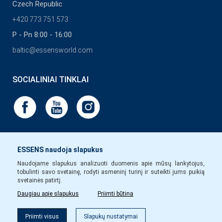
Czech Republic
+420 773 751 573
P - Pn 8:00 - 16:00
baltic@essensworld.com
SOCIALINIAI TINKLAI
ESSENS naudoja slapukus
Naudojame slapukus analizuoti duomenis apie mūsų lankytojus,
tobulinti savo svetainę, rodyti asmeninį turinį ir suteikti jums puikią
svetainės patirtį.
Daugiau apie slapukus
Priimti būtina
Priimti visus
Slapukų nustatymai