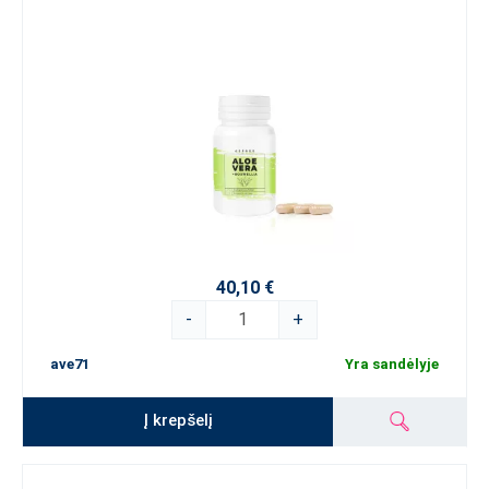
40,10 €
-
+
ave71
Yra sandėlyje
Į krepšelį