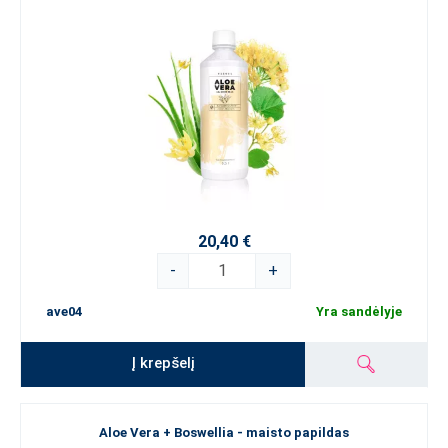
20,40 €
-
+
ave04
Yra sandėlyje
Į krepšelį
Aloe Vera + Boswellia - maisto papildas