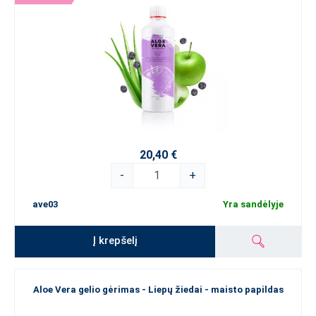
20,40 €
-
+
ave03
Yra sandėlyje
Į krepšelį
Aloe Vera gelio gėrimas - Liepų žiedai - maisto papildas