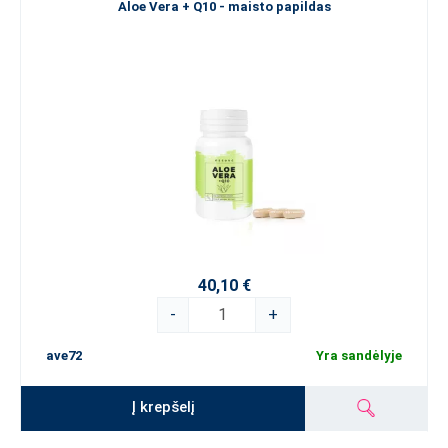
Aloe Vera + Q10 - maisto papildas
40,10 €
-
+
ave72
Yra sandėlyje
Į krepšelį