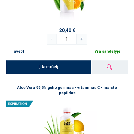
20,40 €
-
+
ave01
Yra sandėlyje
Į krepšelį
Aloe Vera 99,5% gelio gėrimas - vitaminas C - maisto
papildas