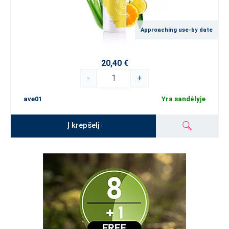
Approaching use-by date
20,40 €
-
+
ave01
Yra sandėlyje
Į krepšelį