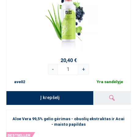
20,40 €
-
+
ave02
Yra sandėlyje
Į krepšelį
Aloe Vera 99,5% gelio gėrimas - obuolių ekstraktas ir Acai
- maisto papildas