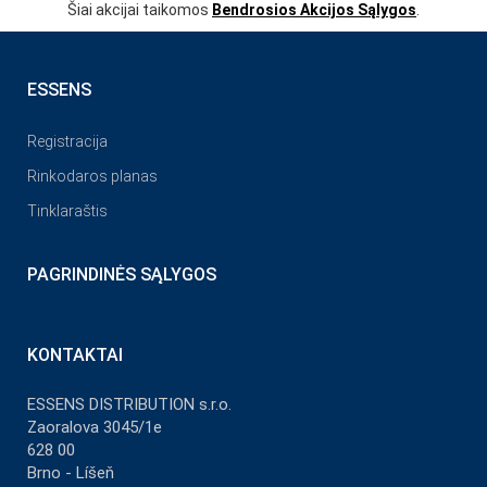
Šiai akcijai taikomos
Bendrosios Akcijos Sąlygos
.
ESSENS
Registracija
Rinkodaros planas
Tinklaraštis
PAGRINDINĖS SĄLYGOS
KONTAKTAI
ESSENS DISTRIBUTION s.r.o.
Zaoralova 3045/1e
628 00
Brno - Líšeň