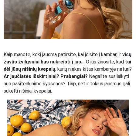
Kaip manote, kokį jausmą patirsite, kai įeisite į kambarį ir
visų
žavūs žvilgsniai bus nukreipti į jus…
O jūs žinosite, kad
tai
dėl jūsų nišinių kvepalų
, kurių niekas kitas kambaryje neturi?
Ar jaučiatės išskirtiniai? Prabangiai?
Negalite susilaikyti
nuo pasitenkinimo šypsenos? Taip, net ir tokius jausmus gali
sukelti nišiniai kvepalai.