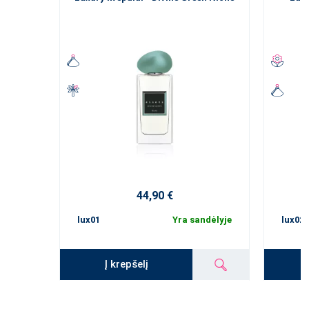
44,90 €
lux01
Yra sandėlyje
lux02
Į krepšelį