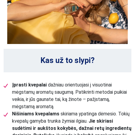
Kas už to slypi?
Įprasti kvepalai
dažniau orientuojasi į visuotinai
mėgstamų aromatų saugumą. Patikrinti metodai puikiai
veikia, ir jūs gaunate tai, ką žinote – pažįstamą,
mėgstamą aromatą.
Nišiniams kvepalams
skiriama ypatinga dėmesio. Tokių
kvepalų gamyba trunka žymiai ilgiau.
Jie skiriasi
sudėtimi ir aukštos kokybės, dažnai retų ingredientų