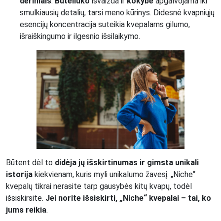
deriniais
.
Buteliuko
išvaizda ir
kokybė
apgalvojama iki
smulkiausių detalių, tarsi meno kūrinys. Didesnė kvapniųjų
esencijų koncentracija suteikia kvepalams gilumo,
išraiškingumo ir ilgesnio išsilaikymo.
Būtent dėl to
didėja jų išskirtinumas ir gimsta unikali
istorija
kiekvienam, kuris myli unikalumo žavesį. „Niche“
kvepalų tikrai nerasite tarp gausybės kitų kvapų, todėl
išsiskirsite.
Jei norite išsiskirti, „Niche“ kvepalai – tai, ko
jums reikia
.