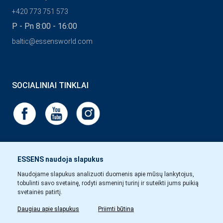
+420 773 751 573
P - Pn 8:00 - 16:00
baltic@essensworld.com
SOCIALINIAI TINKLAI
ESSENS naudoja slapukus
Naudojame slapukus analizuoti duomenis apie mūsų lankytojus,
tobulinti savo svetainę, rodyti asmeninį turinį ir suteikti jums puikią
svetainės patirtį.
Daugiau apie slapukus
Priimti būtina