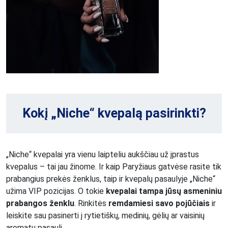
Kokį „Niche“ kvepalą pasirinkti?
„Niche“ kvepalai yra vienu laipteliu aukščiau už įprastus
kvepalus – tai jau žinome. Ir kaip Paryžiaus gatvėse rasite tik
prabangius prekės ženklus, taip ir kvepalų pasaulyje „Niche“
užima VIP pozicijas. O tokie
kvepalai tampa jūsų asmeniniu
prabangos ženklu
. Rinkitės
remdamiesi savo pojūčiais
ir
leiskite sau pasinerti į rytietiškų, medinių, gėlių ar vaisinių
aromatų pasaulį.