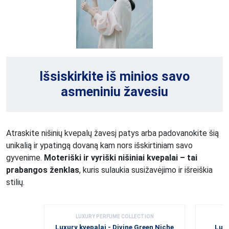
Išsiskirkite iš minios savo
asmeniniu žavesiu
Atraskite nišinių kvepalų žavesį patys arba padovanokite šią
unikalią ir ypatingą dovaną kam nors išskirtiniam savo
gyvenime.
Moteriški ir vyriški nišiniai kvepalai – tai
prabangos ženklas
, kuris sulaukia susižavėjimo ir išreiškia
stilių.
LUXURY PERFUME COLLECTION
Luxury kvepalai - Divine Green Niche
Luxu