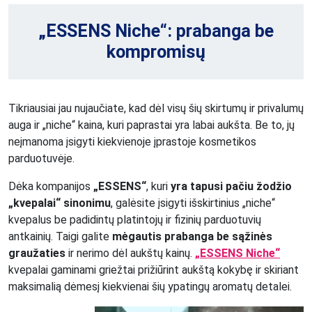
„ESSENS Niche“: prabanga be
kompromisų
Tikriausiai jau nujaučiate, kad dėl visų šių skirtumų ir privalumų
auga ir „niche“ kaina, kuri paprastai yra labai aukšta. Be to, jų
neįmanoma įsigyti kiekvienoje įprastoje kosmetikos
parduotuvėje.
Dėka kompanijos
„ESSENS“
, kuri
yra tapusi pačiu žodžio
„kvepalai“ sinonimu
, galėsite įsigyti išskirtinius „niche“
kvepalus be padidintų platintojų ir fizinių parduotuvių
antkainių. Taigi galite
mėgautis prabanga be sąžinės
graužaties
ir nerimo dėl aukštų kainų.
„ESSENS Niche“
kvepalai gaminami griežtai prižiūrint aukštą kokybę ir skiriant
maksimalią dėmesį kiekvienai šių ypatingų aromatų detalei.