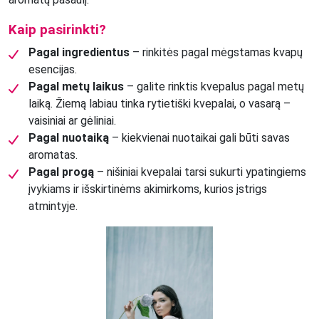
Kaip pasirinkti?
Pagal ingredientus
– rinkitės pagal mėgstamas kvapų
esencijas.
Pagal metų laikus
– galite rinktis kvepalus pagal metų
laiką. Žiemą labiau tinka rytietiški kvepalai, o vasarą –
vaisiniai ar gėliniai.
Pagal nuotaiką
– kiekvienai nuotaikai gali būti savas
aromatas.
Pagal progą
– nišiniai kvepalai tarsi sukurti ypatingiems
įvykiams ir išskirtinėms akimirkoms, kurios įstrigs
atmintyje.