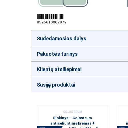
8595610002879
Sudedamosios dalys
Pakuotės turinys
Klientų atsiliepimai
Susiję produktai
COLOSTRUM
Rinkinys – Colostrum
anticeliulitinis kremas +