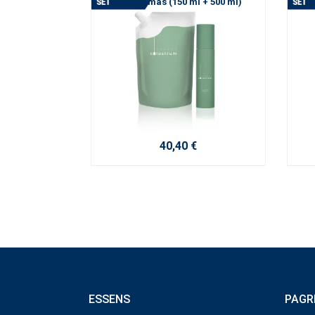
papildymas (150 ml + 500 ml)
40,40 €
ESSENS
PAGR