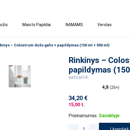
ožis
Maisto Papildai
NAMAMS
Verslas
kinys – Colostrum dušo gelis + papildymas (150 ml + 500 ml)
Rinkinys – Colos
papildymas (150
setcol14
4,8
(26×)
34,20 €
15,00 t.
Prieinamumas:
Sandėlyje
Į krepšelį