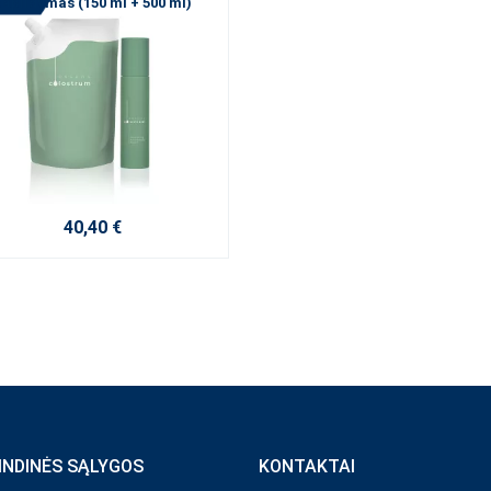
papildymas (150 ml + 500 ml)
40,40 €
INDINĖS SĄLYGOS
KONTAKTAI