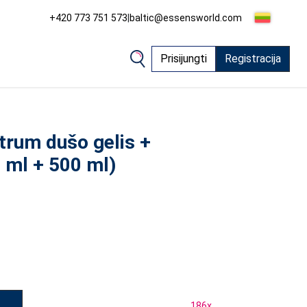
+420 773 751 573
|
baltic@essensworld.com
Prisijungti
Registracija
trum dušo gelis +
 ml + 500 ml)
186
x