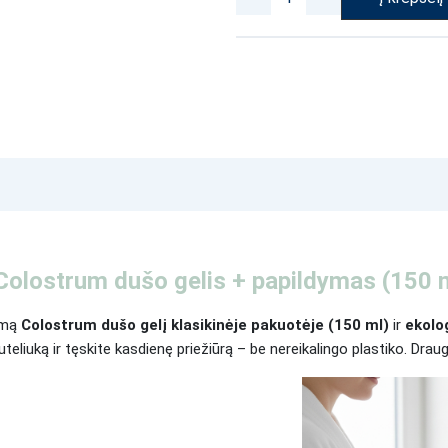
Colostrum dušo gelis + papildymas (150 
tamą
Colostrum dušo gelį klasikinėje pakuotėje (150 ml)
ir
ekolo
teliuką ir tęskite kasdienę priežiūrą – be nereikalingo plastiko. Draugi