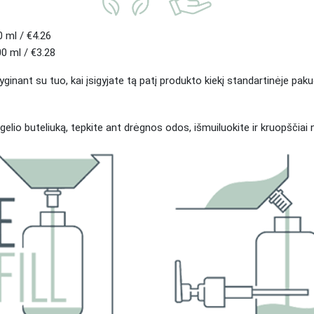
 ml / €4.26
0 ml / €3.28
yginant su tuo, kai įsigyjate tą patį produkto kiekį standartinėje paku
 gelio buteliuką, tepkite ant drėgnos odos, išmuiluokite ir kruopščiai 