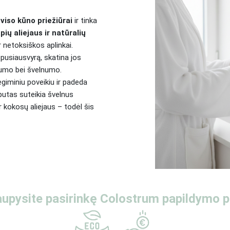
viso kūno priežiūrai
ir tinka
pių aliejaus ir natūralių
ir netoksiškos aplinkai.
pusiausvyrą, skatina jos
ivumo bei švelnumo.
giminiu poveikiu ir padeda
putas suteikia švelnus
r kokosų aliejaus – todėl šis
aupysite pasirinkę Colostrum papildymo 