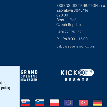
ESSENS DISTRIBUTION s.r.o.
Zaoralova 3045/1e
628 00
Brno - Líšeň
Czech Republic
+420 773 751 573
P - Pn 8:00 - 16:00
baltic@essensworld.com
jus,
s puikią