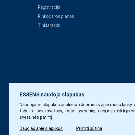
Registracija
Rinkodaros planas
Tinklaraštis
ESSENS naudoja slapukus
Naudojame slapukus analizuoti duomenis apie mūsų lankyto
tobulinti savo svetainę, rodyti asmeninį turinį ir suteikti jum
svetainės patirtį.
Daugiau apie slapukus
Priimti būtina