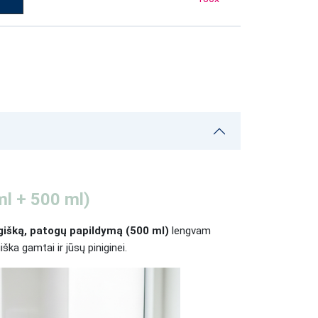
ml + 500 ml)
gišką, patogų papildymą (500 ml)
lengvam
ška gamtai ir jūsų piniginei.