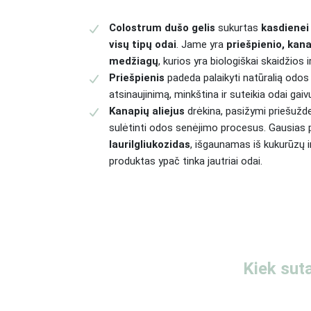
Colostrum dušo gelis
sukurtas
kasdienei 
visų tipų odai
. Jame yra
priešpienio, kana
medžiagų
, kurios yra biologiškai skaidžios 
Priešpienis
padeda palaikyti natūralią odos 
atsinaujinimą, minkština ir suteikia odai ga
Kanapių aliejus
drėkina, pasižymi priešužde
sulėtinti odos senėjimo procesus. Gausias 
laurilgliukozidas
, išgaunamas iš kukurūzų i
produktas ypač tinka jautriai odai.
Kiek sut