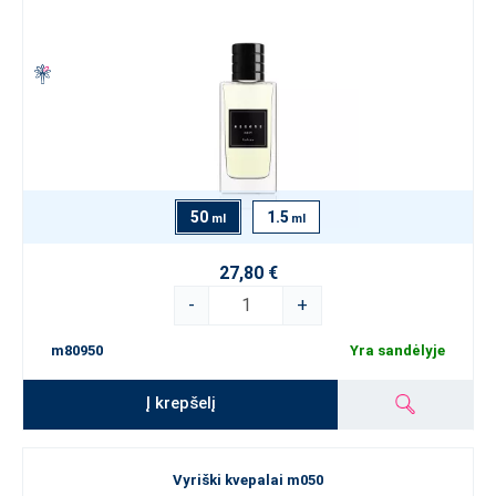
50
1.5
ml
ml
27,80 €
-
+
m80950
Yra sandėlyje
Į krepšelį
Vyriški kvepalai m050