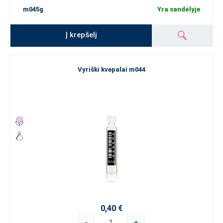
m045g
Yra sandėlyje
Į krepšelį
Vyriški kvepalai m044
0,40 €
-
+