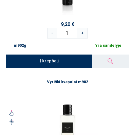
9,20 €
-
+
m902g
Yra sandėlyje
Į krepšelį
Vyriški kvepalai m902