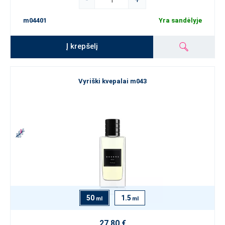
m04401
Yra sandėlyje
Į krepšelį
Vyriški kvepalai m043
50
1.5
ml
ml
27,80 €