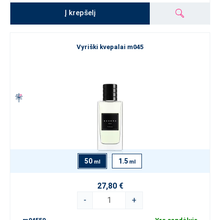
Į krepšelį
Vyriški kvepalai m045
50
1.5
ml
ml
27,80 €
-
+