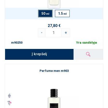
50
1.5
ml
ml
27,80 €
-
+
m90250
Yra sandėlyje
Į krepšelį
Perfume men m903