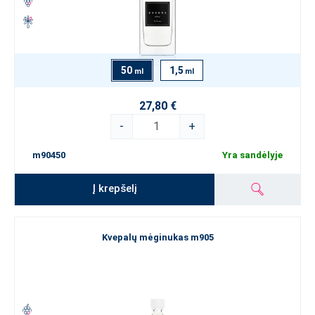
50
1,5
ml
ml
27,80 €
-
+
m90450
Yra sandėlyje
Į krepšelį
Kvepalų mėginukas m905