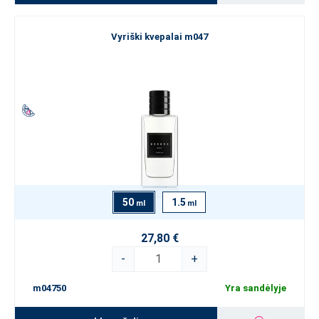
Vyriški kvepalai m047
50
1.5
ml
ml
27,80 €
-
+
m04750
Yra sandėlyje