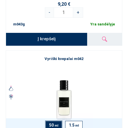
9,20 €
-
+
m043g
Yra sandėlyje
Į krepšelį
Vyriški kvepalai m042
50
1.5
ml
ml