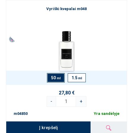
Vyriški kvepalai m048
50
1.5
ml
ml
27,80 €
-
+
m04850
Yra sandėlyje
Į krepšelį