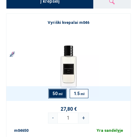
Į krepšelį
Vyriški kvepalai m046
50
1.5
ml
ml
27,80 €
-
+
m04650
Yra sandėlyje