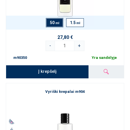
50
1.5
ml
ml
27,80 €
-
+
m90350
Yra sandėlyje
Į krepšelį
Vyriški kvepalai m904