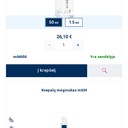
50
1.5
ml
ml
26,10 €
-
+
m04050
Yra sandėlyje
Į krepšelį
Kvepalų mėginukas m039