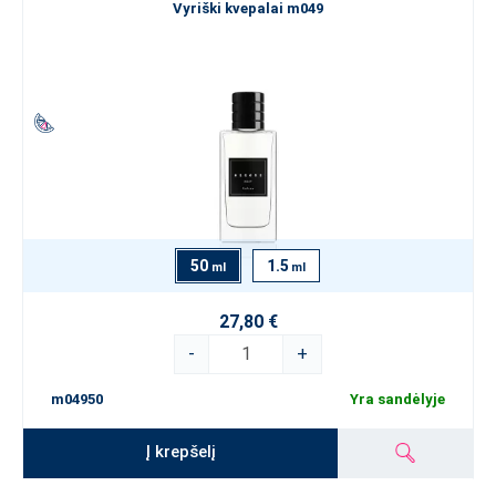
Vyriški kvepalai m049
50
1.5
ml
ml
27,80 €
-
+
m04950
Yra sandėlyje
Į krepšelį