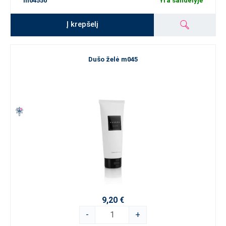
m04550
Yra sandėlyje
Į krepšelį
Dušo želė m045
9,20 €
-
+