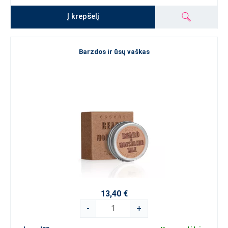
Į krepšelį
Barzdos ir ūsų vaškas
13,40 €
-
+