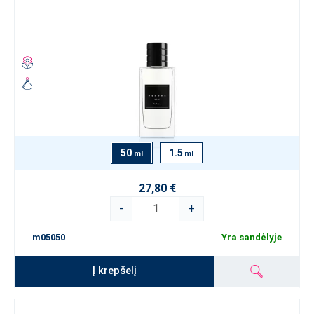
50
1.5
ml
ml
27,80 €
-
+
m05050
Yra sandėlyje
Į krepšelį