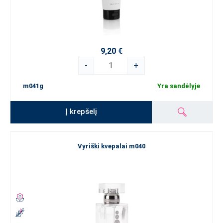
9,20 €
-
+
m041g
Yra sandėlyje
Į krepšelį
Vyriški kvepalai m040