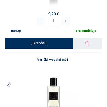
9,20 €
-
+
m042g
Yra sandėlyje
Į krepšelį
Vyriški kvepalai m041