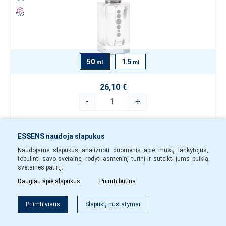
50
1.5
ml
ml
26,10 €
-
+
m03850
Yra sandėlyje
ESSENS naudoja slapukus
Į krepšelį
Naudojame slapukus analizuoti duomenis apie mūsų lankytojus,
tobulinti savo svetainę, rodyti asmeninį turinį ir suteikti jums puikią
svetainės patirtį.
Daugiau apie slapukus
Priimti būtina
Kvepalų mėginukas m037
Priimti visus
Slapukų nustatymai