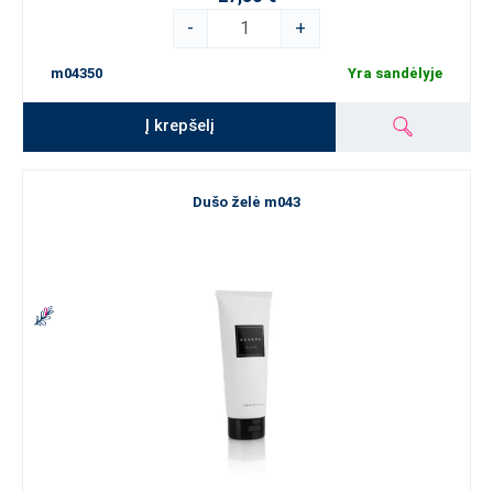
-
+
m04350
Yra sandėlyje
Į krepšelį
Dušo želė m043