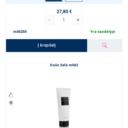
27,80 €
-
+
m04250
Yra sandėlyje
Į krepšelį
Dušo želė m042