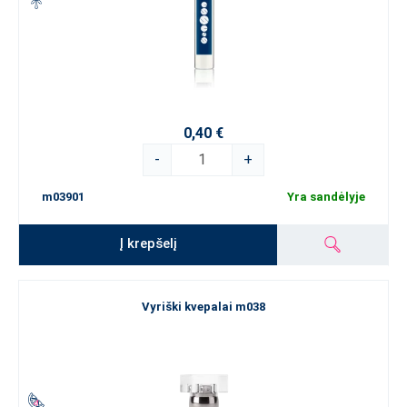
0,40 €
-
+
m03901
Yra sandėlyje
Į krepšelį
Vyriški kvepalai m038