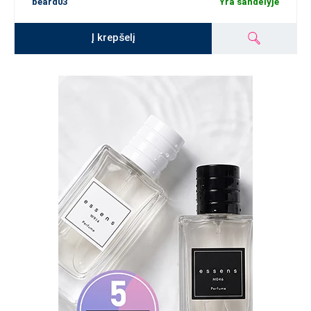
beard03
Yra sandėlyje
Į krepšelį