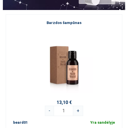
Barzdos šampūnas
13,10 €
-
+
beard01
Yra sandėlyje