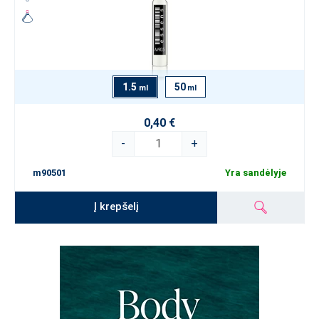
1.5
50
ml
ml
0,40 €
-
+
m90501
Yra sandėlyje
Į krepšelį