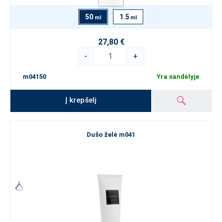
50
1.5
ml
ml
27,80 €
-
+
m04150
Yra sandėlyje
Į krepšelį
Dušo želė m041