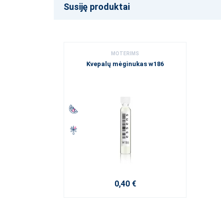
Susiję produktai
MOTERIMS
Kvepalų mėginukas w186
0,40 €