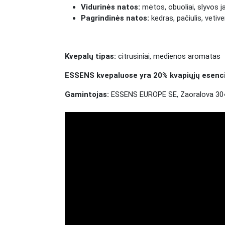
Vidurinės natos:
mėtos, obuoliai, slyvos j
Pagrindinės natos:
kedras, pačiulis, vetiv
Kvepalų tipas:
citrusiniai,
medienos aromatas
ESSENS kvepaluose yra 20% kvapiųjų esencijų
Gamintojas:
ESSENS EUROPE SE, Zaoralova 304