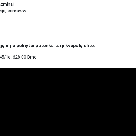
azminai
erija, samanos
 ir jie pelnytai patenka tarp kvepalų elito.
5/1e, 628 00 Brno