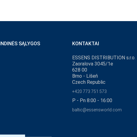
INDINĖS SĄLYGOS
KONTAKTAI
ESSENS DISTRIBUTION s.r.o.
Zaoralova 3045/1e
628 00
Brno - Líšeň
Czech Republic
+420 773 751 573
P - Pn 8:00 - 16:00
baltic@essensworld.com