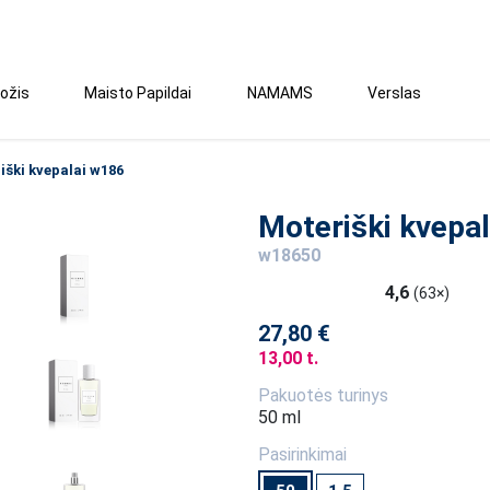
ožis
Maisto Papildai
NAMAMS
Verslas
iški kvepalai w186
Moteriški kvepa
w18650
4,6
(63×)
27,80 €
13,00 t.
Pakuotės turinys
50 ml
Pasirinkimai