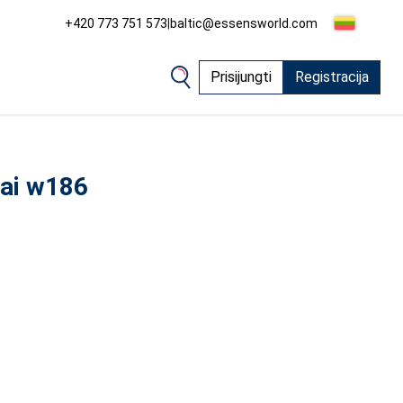
+420 773 751 573
|
baltic@essensworld.com
Prisijungti
Registracija
lai w186