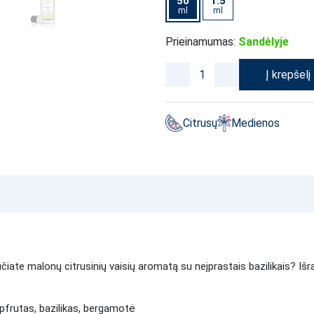
50
1.5
ml
ml
Prieinamumas:
Sandėlyje
Į krepšelį
Citrusų
Medienos
učiate malonų citrusinių vaisių aromatą su neįprastais bazilikais? I
pfrutas, bazilikas, bergamotė