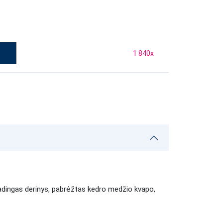
1 840
x
šradingas derinys, pabrėžtas kedro medžio kvapo,