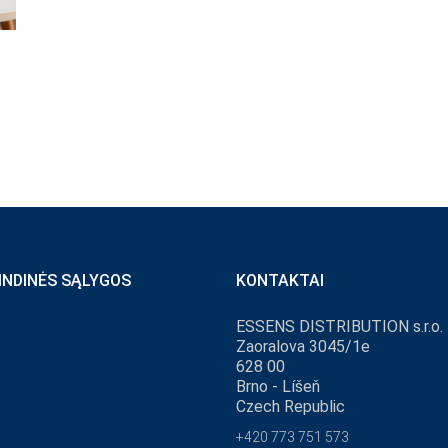
INDINĖS SĄLYGOS
KONTAKTAI
ESSENS DISTRIBUTION s.r.o.
Zaoralova 3045/1e
628 00
Brno - Líšeň
Czech Republic
+420 773 751 573