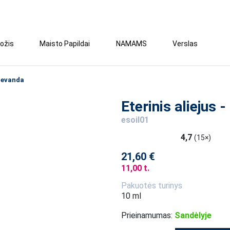
ožis
Maisto Papildai
NAMAMS
Verslas
 Levanda
Eterinis aliejus 
esoil01
4,7
(15×)
21,60 €
11,00 t.
Pakuotės turinys
10 ml
Prieinamumas:
Sandėlyje