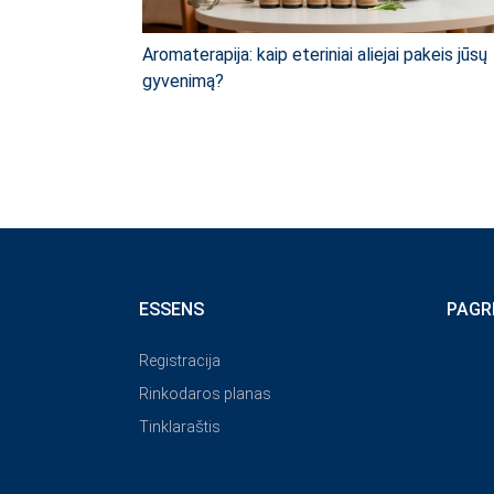
Aromaterapija: kaip eteriniai aliejai pakeis jūsų
gyvenimą?
ESSENS
PAGR
Registracija
Rinkodaros planas
Tinklaraštis