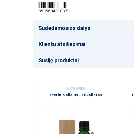
8595604018879
Sudedamosios dalys
Klientų atsiliepimai
Susiję produktai
SLOW LIVING
Eterinis aliejus - Eukaliptas
E