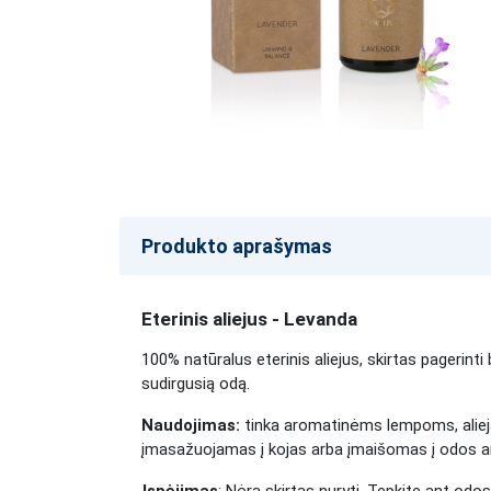
Produkto aprašymas
Eterinis aliejus - Levanda
100% natūralus eterinis aliejus, skirtas pagerin
sudirgusią odą.
Naudojimas:
tinka aromatinėms lempoms, aliejau
įmasažuojamas į kojas arba įmaišomas į odos 