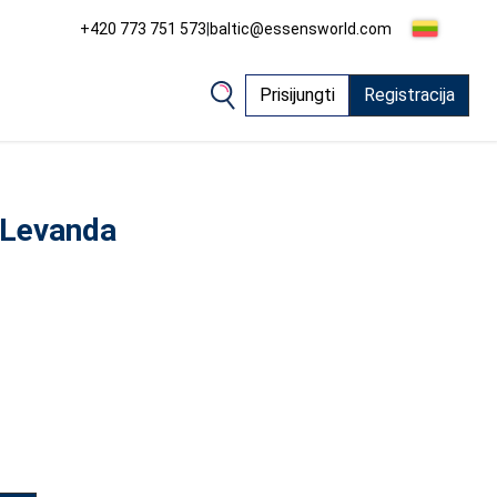
+420 773 751 573
|
baltic@essensworld.com
Prisijungti
Registracija
- Levanda