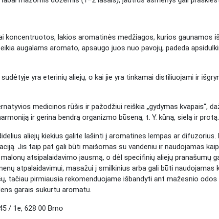
s labai mažomis dozėmis (1–2 lašais), jautrūs asmenys gali praskiesti 
labai koncentruotos, lakios aromatinės medžiagos, kurios gaunamos iš į
teikia augalams aromato, apsaugo juos nuo pavojų, padeda apsidulkinti
dėtyje yra eterinių aliejų, o kai jie yra tinkamai distiliuojami ir išgryn
rnatyvios medicinos rūšis ir pažodžiui reiškia „gydymas kvapais“, daž
moniją ir gerina bendrą organizmo būseną, t. Y. kūną, sielą ir protą.
idelius aliejų kiekius galite lašinti į aromatines lempas ar difuzorius
kaciją. Jis taip pat gali būti maišomas su vandeniu ir naudojamas kai
malonų atsipalaidavimo jausmą, o dėl specifinių aliejų pranašumų gal
raumenų atpalaidavimui, masažui į smilkinius arba gali būti naudojam
, tačiau pirmiausia rekomenduojame išbandyti ant mažesnio odos p
dens garais sukurtu aromatu.
 / 1e, 628 00 Brno