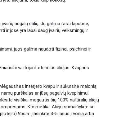
kitu aliejumi, tokiu kaip kokosų.
vairių augalų dalių. Jų galima rasti lapuose,
 ir jose yra labai daug įvairių veiksmingų ir
inami, juos galima naudoti fizinei, psichinei ir
niausiai vartojant eterinius aliejus. Kvapnūs
. Mėgausitės interjero kvapu ir sukursite malonią
p namų purškalas ar jūsų pagalvių kvepinimui.
ėsite visiškai mėgautis šių 100% natūralių aliejų
as kompresams. Kosmetika: Aliejų sumaišykite su
lotelio).
Vonia:
įlašinkite 3-5 lašus į vonią arba