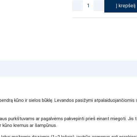
Į krepšelį
ti bendrą kūno ir sielos būklę. Levandos pasižymi atpalaiduojančiomi
s purkštuvams ar pagalvėms pakvepinti prieš einant miegoti. Jis tai
ar kūno kremus ar šampūnus.