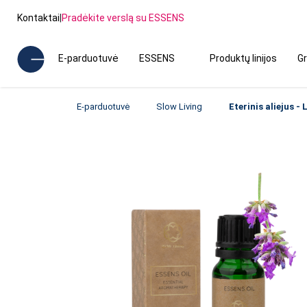
Kontaktai
|
Pradėkite verslą su ESSENS
E-parduotuvė
ESSENS
Produktų linijos
Gr
E-parduotuvė
Slow Living
Eterinis aliejus -