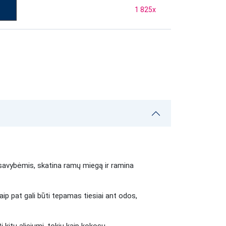
1 825
x
s savybėmis, skatina ramų miegą ir ramina
p pat gali būti tepamas tiesiai ant odos,