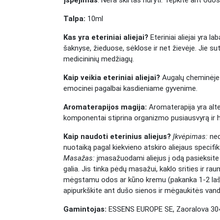
Įspėjimas
: Nėra skirtas nuryti. Tepkite ant odo
Talpa:
10ml
Kas yra eteriniai aliejai?
Eteriniai aliejai yra 
šaknyse, žieduose, sėklose ir net žievėje. Jie su
medicininių medžiagų.
Kaip veikia eteriniai aliejai?
Augalų cheminėje su
emocinei pagalbai kasdieniame gyvenime.
Aromaterapijos magija:
Aromaterapija yra alte
komponentai stiprina organizmo pusiausvyrą ir har
Kaip naudoti eterinius aliejus?
Įkvėpimas:
ned
nuotaiką pagal kiekvieno atskiro aliejaus specifi
Masažas:
įmasažuodami aliejus į odą pasieksite 
galia. Jis tinka pėdų masažui, kaklo srities ir 
mėgstamu odos ar kūno kremu (pakanka 1-2 lašų
apipurkškite ant dušo sienos ir mėgaukitės van
Gamintojas:
ESSENS EUROPE SE, Zaoralova 3045