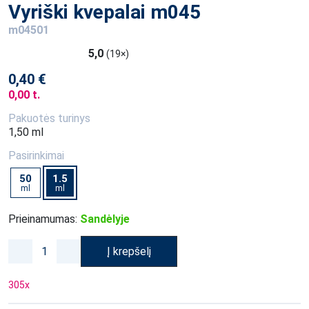
Vyriški kvepalai m045
m04501
5,0
(19×)
0,40 €
0,00 t.
Pakuotės turinys
1,50 ml
Pasirinkimai
50
1.5
ml
ml
Prieinamumas:
Sandėlyje
Į krepšelį
305
x