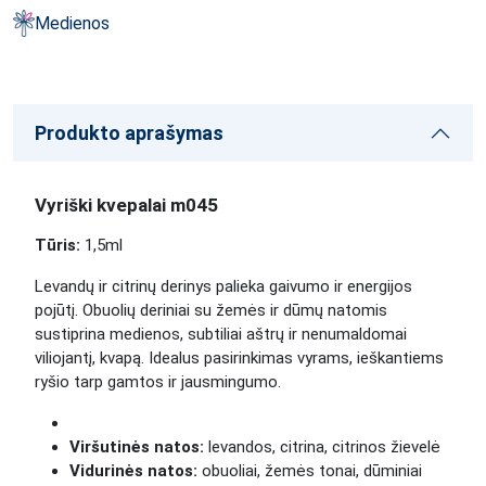
Medienos
Produkto aprašymas
Vyriški kvepalai m045
Tūris:
1,5ml
Levandų ir citrinų derinys palieka gaivumo ir energijos
pojūtį. Obuolių deriniai su žemės ir dūmų natomis
sustiprina medienos, subtiliai aštrų ir nenumaldomai
viliojantį, kvapą. Idealus pasirinkimas vyrams, ieškantiems
ryšio tarp gamtos ir jausmingumo.
Viršutinės natos:
levandos
, citrina, citrinos žievelė
Vidurinės natos:
obuoliai, žemės tonai, dūminiai