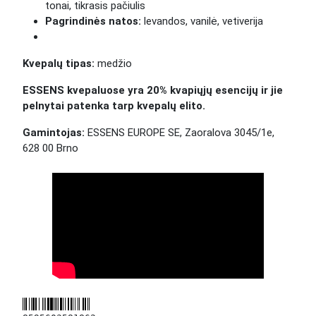
tonai, tikrasis pačiulis
Pagrindinės natos:
levandos
, vanilė, vetiverija
Kvepalų tipas:
medžio
ESSENS kvepaluose yra 20% kvapiųjų esencijų ir jie
pelnytai patenka tarp kvepalų elito.
Gamintojas:
ESSENS EUROPE SE, Zaoralova 3045/1e,
628 00 Brno