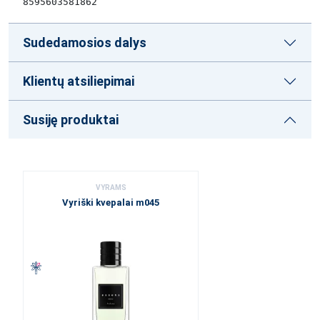
8595603581862
Sudedamosios dalys
Klientų atsiliepimai
Susiję produktai
VYRAMS
Vyriški kvepalai m045