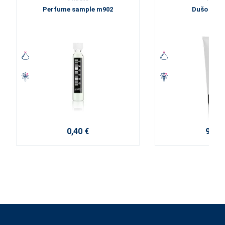
Perfume sample m902
Dušo želė
0,40 €
9,20 