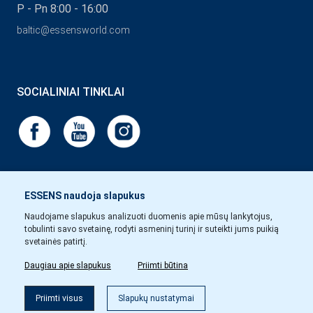
P - Pn 8:00 - 16:00
baltic@essensworld.com
SOCIALINIAI TINKLAI
ESSENS naudoja slapukus
Naudojame slapukus analizuoti duomenis apie mūsų lankytojus,
tobulinti savo svetainę, rodyti asmeninį turinį ir suteikti jums puikią
svetainės patirtį.
Daugiau apie slapukus
Priimti būtina
Priimti visus
Slapukų nustatymai