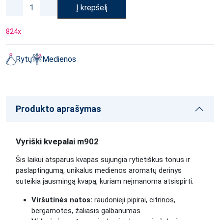
Į krepšelį
824
x
Rytų
Medienos
Produkto aprašymas
Vyriški kvepalai m902
Šis laikui atsparus kvapas sujungia rytietiškus tonus ir
paslaptingumą, unikalus medienos aromatų derinys
suteikia jausmingą kvapą, kuriam neįmanoma atsispirti.
Viršutinės natos:
raudonieji pipirai, citrinos,
bergamotės, žaliasis galbanumas