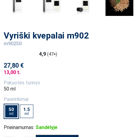
Vyriški kvepalai m902
m90250
4,9
(47×)
27,80 €
13,00 t.
Pakuotės turinys
50 ml
Pasirinkimai
50
1.5
ml
ml
Prieinamumas:
Sandėlyje