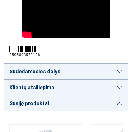
8595603571108
Sudedamosios dalys
Klientų atsiliepimai
Susiję produktai
VYRAMS
VYRAM