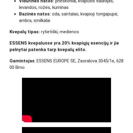
Vidurinės natos:
prieskoniai, kvapusis šalavijas,
levandos, rožės, kuminas
Bazinės natos:
oda, santalas, kvapioji tongapupė,
ambra, smilkalai
Kvepalų tipas:
rytietiški, medienos
ESSENS kvepaluose yra 20% kvapiųjų esencijų ir jie
pelnytai patenka tarp kvepalų elito.
Gamintojas
: ESSENS EUROPE SE, Zaoralova 3045/1e, 628
00 Brno