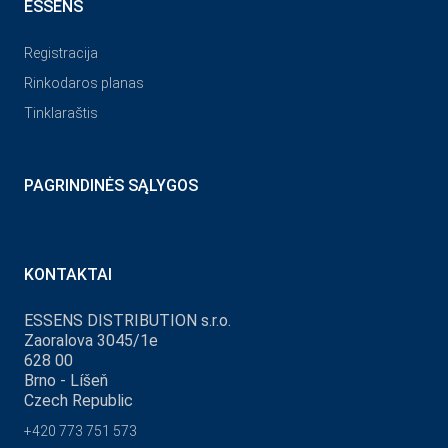
ESSENS
Registracija
Rinkodaros planas
Tinklaraštis
PAGRINDINĖS SĄLYGOS
KONTAKTAI
ESSENS DISTRIBUTION s.r.o.
Zaoralova 3045/1e
628 00
Brno - Líšeň
Czech Republic
+420 773 751 573