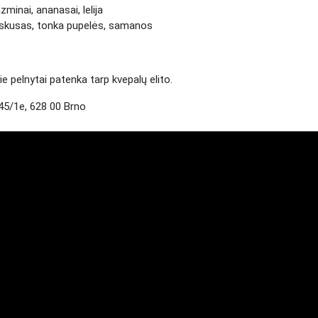
minai, ananasai, lelija
skusas, tonka pupelės, samanos
e pelnytai patenka tarp kvepalų elito.
5/1e, 628 00 Brno