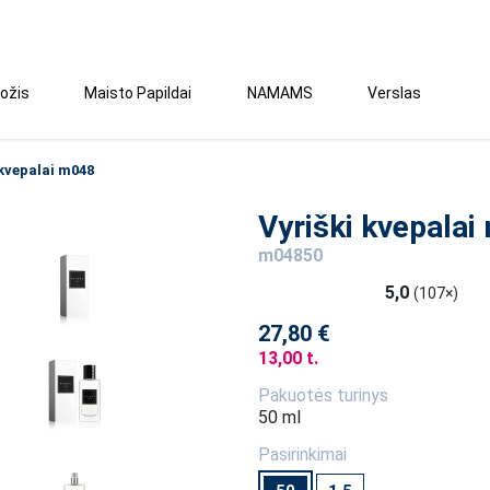
ožis
Maisto Papildai
NAMAMS
Verslas
 kvepalai m048
Vyriški kvepala
m04850
5,0
(107×)
27,80 €
13,00 t.
Pakuotės turinys
50 ml
Pasirinkimai