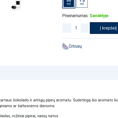
50
1.5
ml
ml
Prieinamumas:
Sandėlyje
Į krepšelį
Citrusų
 kartaus šokolado ir aitriųjų pipirų aromatu. Sudėtingą šio aromato k
enginiams ar šaltesnėms dienoms.
adas, rožiniai pipirai, vaisių natos