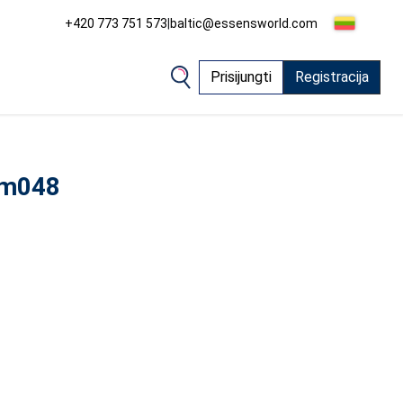
+420 773 751 573
|
baltic@essensworld.com
Prisijungti
Registracija
i m048