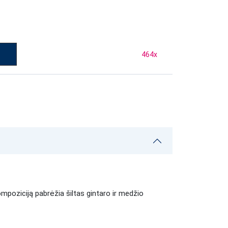
464
x
ompoziciją pabrėžia šiltas gintaro ir medžio