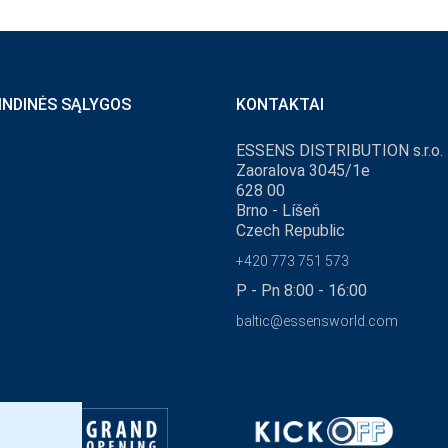
INDINĖS SĄLYGOS
KONTAKTAI
ESSENS DISTRIBUTION s.r.o.
Zaoralova 3045/1e
628 00
Brno - Líšeň
Czech Republic
+420 773 751 573
P - Pn 8:00 - 16:00
baltic@essensworld.com