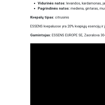
Vidurinės natos:
levandos, kardamonas, jaz
Pagrindinės natos:
mediena, gintaras, mu
Kvepalų tipas:
citrusinis
ESSENS kvepaluose yra 20% kvapiųjų esencijų ir ji
Gamintojas:
ESSENS EUROPE SE, Zaoralova 304