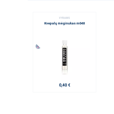
VYRAMS
Kvepalų mėginukas m048
0,40 €