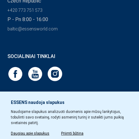
Czech Republic
+420 773 751 573
P - Pn 8:00 - 16:00
baltic@essensworld.com
SOCIALINIAI TINKLAI
ESSENS naudoja slapukus
Naudojame slapukus analizuoti duomenis apie mūsų lankytojus,
tobulinti savo svetainę, rodyti asmeninį turinį ir suteikti jums puikią
svetainės patirtį.
Daugiau apie slapukus
Priimti būtina