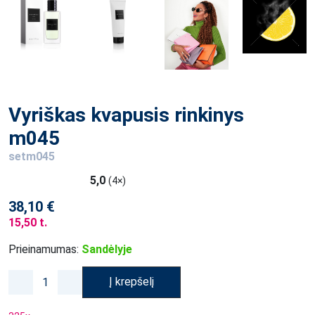
Vyriškas kvapusis rinkinys
m045
setm045
5,0
(4×)
38,10 €
15,50 t.
Prieinamumas:
Sandėlyje
Į krepšelį