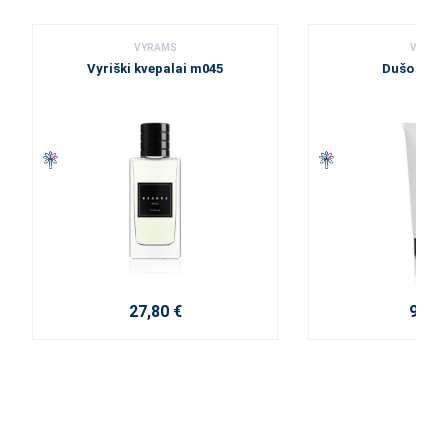
VYRAMS
VYRAM
Vyriški kvepalai m045
Dušo želė
27,80 €
9,20 