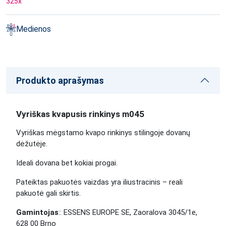
325
x
Medienos
Produkto aprašymas
Vyriškas kvapusis rinkinys m045
Vyriškas mėgstamo kvapo rinkinys stilingoje dovanų
dėžutėje.
Ideali dovana bet kokiai progai.
Pateiktas pakuotės vaizdas yra iliustracinis – reali
pakuotė gali skirtis.
Gamintojas
:: ESSENS EUROPE SE, Zaoralova 3045/1e,
628 00 Brno