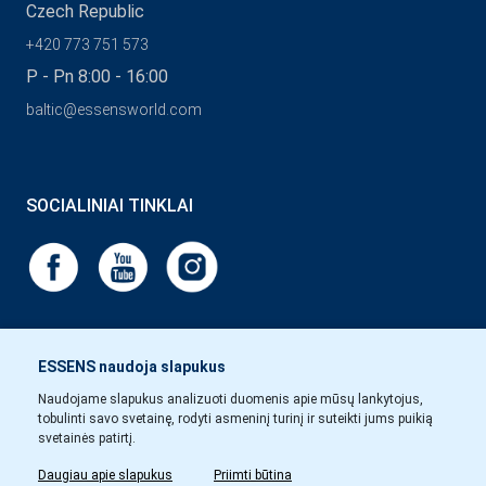
Czech Republic
+420 773 751 573
P - Pn 8:00 - 16:00
baltic@essensworld.com
SOCIALINIAI TINKLAI
ESSENS naudoja slapukus
Naudojame slapukus analizuoti duomenis apie mūsų lankytojus,
tobulinti savo svetainę, rodyti asmeninį turinį ir suteikti jums puikią
svetainės patirtį.
Daugiau apie slapukus
Priimti būtina