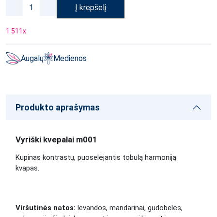
Į krepšelį
1 511
x
Augalų
Medienos
Produkto aprašymas
Vyriški kvepalai m001
Kupinas kontrastų, puoselėjantis tobulą harmoniją
kvapas.
Viršutinės natos:
levandos, mandarinai, gudobelės,