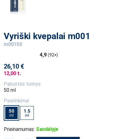
Vyriški kvepalai m001
m00150
4,9
(92×)
26,10 €
12,00 t.
Pakuotės turinys
50 ml
Pasirinkimai
50
1.5
ml
ml
Prieinamumas:
Sandėlyje