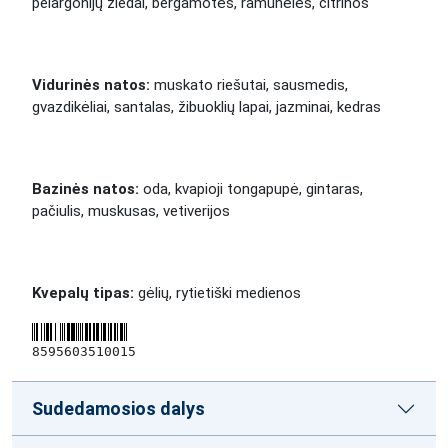
pelargonijų žiedai, bergamotės, ramunėlės, citrinos
Vidurinės natos:
muskato riešutai, sausmedis,
gvazdikėliai, santalas, žibuoklių lapai, jazminai, kedras
Bazinės natos:
oda, kvapioji tongapupė, gintaras,
pačiulis, muskusas, vetiverijos
Kvepalų tipas:
gėlių, rytietiški medienos
8595603510015
Sudedamosios dalys