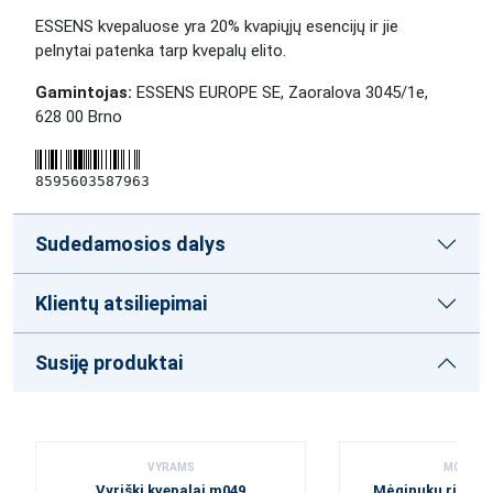
ESSENS kvepaluose yra 20% kvapiųjų esencijų ir jie
pelnytai patenka tarp kvepalų elito.
Gamintojas:
ESSENS EUROPE SE, Zaoralova 3045/1e,
628 00 Brno
8595603587963
Sudedamosios dalys
Klientų atsiliepimai
Susiję produktai
VYRAMS
MOTERI
Vyriški kvepalai m049
Mėginukų rinkiny