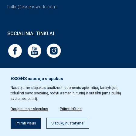
baltic@essensworld.com
SOCIALINIAI TINKLAI
ESSENS naudoja slapukus
Naudojame slapukus analizuoti duomenis apie mūsų lankytojus,
tobulinti savo svetainę, rodyti asmeninį turinį ir suteikti jums puikią
svetainės patirtį.
Daugiau apie slapukus
Priimti būtina
Priimti visus
Slapukų nustatymai
Copyright © Essens 2026.