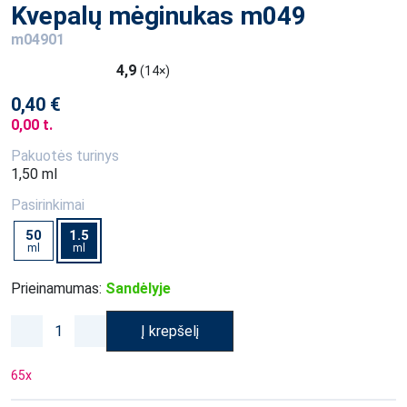
Kvepalų mėginukas m049
m04901
4,9
(14×)
0,40 €
0,00 t.
Pakuotės turinys
1,50 ml
Pasirinkimai
50
1.5
ml
ml
Prieinamumas:
Sandėlyje
Į krepšelį
65
x