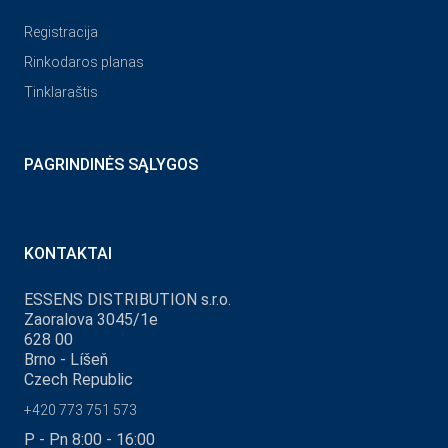
Registracija
Rinkodaros planas
Tinklaraštis
PAGRINDINĖS SĄLYGOS
KONTAKTAI
ESSENS DISTRIBUTION s.r.o.
Zaoralova 3045/1e
628 00
Brno - Líšeň
Czech Republic
+420 773 751 573
P - Pn 8:00 - 16:00