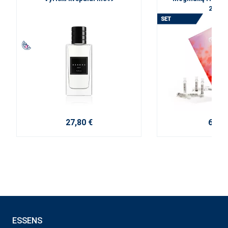
2025 
27,80 €
6,00 
ESSENS