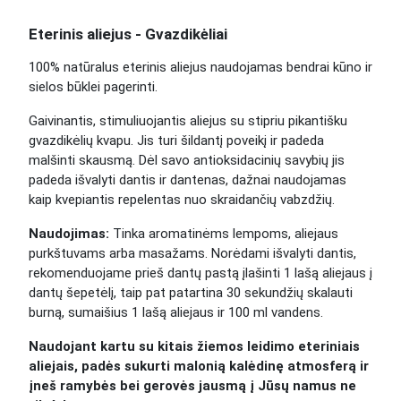
Eterinis aliejus - Gvazdikėliai
100% natūralus eterinis aliejus naudojamas bendrai kūno ir
sielos būklei pagerinti.
Gaivinantis, stimuliuojantis aliejus su stipriu pikantišku
gvazdikėlių kvapu. Jis turi šildantį poveikį ir padeda
malšinti skausmą. Dėl savo antioksidacinių savybių jis
padeda išvalyti dantis ir dantenas, dažnai naudojamas
kaip kvepiantis repelentas nuo skraidančių vabzdžių.
Naudojimas:
Tinka aromatinėms lempoms, aliejaus
purkštuvams arba masažams. Norėdami išvalyti dantis,
rekomenduojame prieš dantų pastą įlašinti 1 lašą aliejaus į
dantų šepetėlį, taip pat patartina 30 sekundžių skalauti
burną, sumaišius 1 lašą aliejaus ir 100 ml vandens.
Naudojant kartu su kitais žiemos leidimo eteriniais
aliejais, padės sukurti malonią kalėdinę atmosferą ir
įneš ramybės bei gerovės jausmą į Jūsų namus ne