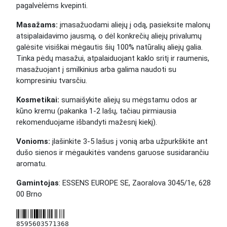
pagalvėlėms kvepinti.
Masažams:
įmasažuodami aliejų į odą, pasieksite malonų
atsipalaidavimo jausmą, o dėl konkrečių aliejų privalumų
galėsite visiškai mėgautis šių 100% natūralių aliejų galia.
Tinka pėdų masažui, atpalaiduojant kaklo sritį ir raumenis,
masažuojant į smilkinius arba galima naudoti su
kompresiniu tvarsčiu.
Kosmetikai:
sumaišykite aliejų su mėgstamu odos ar
kūno kremu (pakanka 1-2 lašų, ​​tačiau pirmiausia
rekomenduojame išbandyti mažesnį kiekį).
Vonioms:
įlašinkite 3-5 lašus į vonią arba užpurkškite ant
dušo sienos ir mėgaukitės vandens garuose susidarančiu
aromatu.
Gamintojas
: ESSENS EUROPE SE, Zaoralova 3045/1e, 628
00 Brno
8595603571368