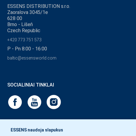
ESSENS DISTRIBUTION s.r.o.
Zaoralova 3045/1e
628 00
Brno - Líšeň
Czech Republic
+420 773 751 573
P - Pn 8:00 - 16:00
baltic@essensworld.com
SOCIALINIAI TINKLAI
ESSENS naudoja slapukus