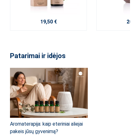
19,50 €
20,10
Patarimai ir idėjos
Aromaterapija: kaip eteriniai aliejai
pakeis jūsų gyvenimą?