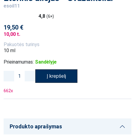
esoil11
4,8
(6×)
19,50 €
10,00 t.
Pakuotės turinys
10 ml
Prieinamumas:
Sandėlyje
Į krepšelį
662
x
Produkto aprašymas