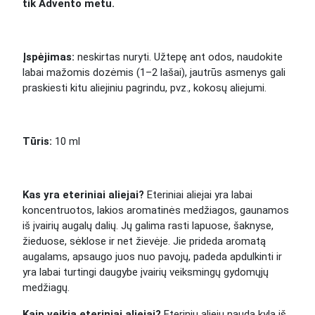
tik Advento metu.
Įspėjimas:
neskirtas nuryti. Užtepę ant odos, naudokite
labai mažomis dozėmis (1–2 lašai), jautrūs asmenys gali
praskiesti kitu aliejiniu pagrindu, pvz., kokosų aliejumi.
Tūris:
10 ml
Kas yra eteriniai aliejai?
Eteriniai aliejai yra labai
koncentruotos, lakios aromatinės medžiagos, gaunamos
iš įvairių augalų dalių. Jų galima rasti lapuose, šaknyse,
žieduose, sėklose ir net žievėje. Jie prideda aromatą
augalams, apsaugo juos nuo pavojų, padeda apdulkinti ir
yra labai turtingi daugybe įvairių veiksmingų gydomųjų
medžiagų.
Kaip veikia eteriniai aliejai?
Eterinių aliejų nauda kyla iš