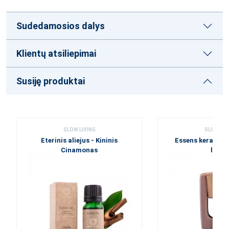
Sudedamosios dalys
Klientų atsiliepimai
Susiję produktai
SLOW LIVING
SLOW LIV
Eterinis aliejus - Kininis
Essens keramin
Cinamonas
lemp