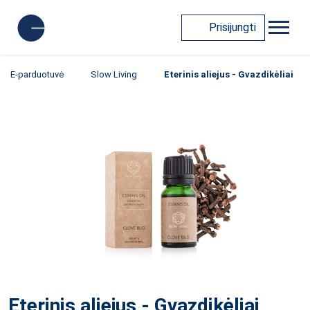
Prisijungti
E-parduotuvė
Slow Living
Eterinis aliejus - Gvazdikėliai
Eterinis aliejus - Gvazdikėliai