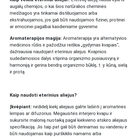
augalų chemijos, o kai šios natūralios cheminės
medžiagos yra tinkamai distiliuojamos arba
ekstrahuojamos, jos gali būti naudojamos fizinei, protinei
ar emocinei pagalbai kasdieniame gyvenime.
Aromaterapijos magija:
Aromaterapija yra alternatyvios
medicinos rūšis ir pažodžiui reiškia „gydymas kvapais“,
dažniausiai naudojant eterinius aliejus. Kvapnios
sudedamosios dalys stiprina organizmo pusiausvyrą ir
harmoniją ir gerina bendrą organizmo būklę, t. y. kūną, sielą
ir protą.
Kaip naudoti eterinius aliejus?
Įkvėpiant:
nedidelį kiekį aliejaus galite lašinti į aromatines
lempas ar difuzorius. Mėgausitės interjero kvapu ir
sukursite malonią nuotaiką pagal kiekvieno atskiro aliejaus
specifikaciją. Jis taip pat gali būti derinamas su vandeniu ir
būti naudojamas kaip purškiklis namams arba