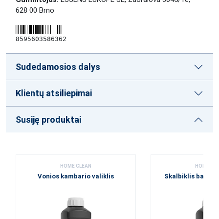
628 00 Brno
8595603586362
Sudedamosios dalys
Klientų atsiliepimai
Susiję produktai
HOME CLEAN
HOME CL
Vonios kambario valiklis
Skalbiklis baltie