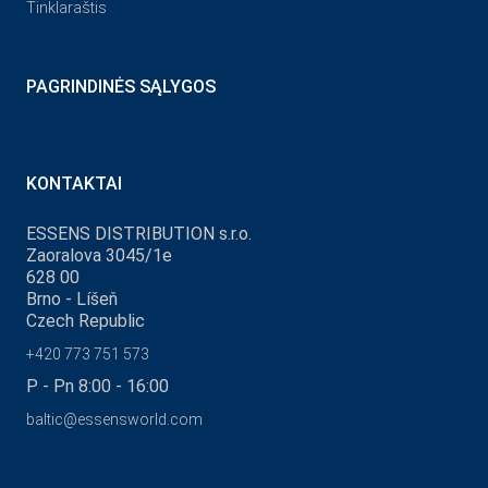
Tinklaraštis
PAGRINDINĖS SĄLYGOS
KONTAKTAI
ESSENS DISTRIBUTION s.r.o.
Zaoralova 3045/1e
628 00
Brno - Líšeň
Czech Republic
+420 773 751 573
P - Pn 8:00 - 16:00
baltic@essensworld.com