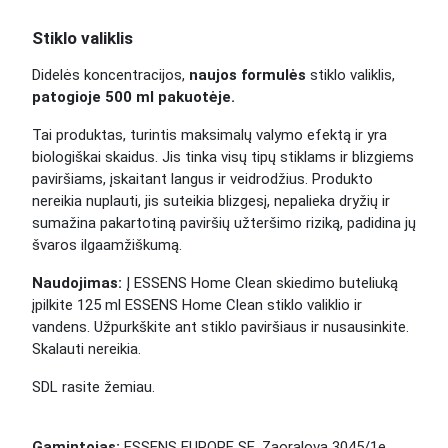
Stiklo valiklis
Didelės koncentracijos,
naujos formulės
stiklo valiklis,
patogioje 500 ml pakuotėje.
Tai produktas, turintis maksimalų valymo efektą ir yra
biologiškai skaidus. Jis tinka visų tipų stiklams ir blizgiems
paviršiams, įskaitant langus ir veidrodžius. Produkto
nereikia nuplauti, jis suteikia blizgesį, nepalieka dryžių ir
sumažina pakartotiną paviršių užteršimo riziką, padidina jų
švaros ilgaamžiškumą.
Naudojimas:
Į ESSENS Home Clean skiedimo buteliuką
įpilkite 125 ml ESSENS Home Clean stiklo valiklio ir
vandens. Užpurkškite ant stiklo paviršiaus ir nusausinkite.
Skalauti nereikia.
SDL rasite žemiau.
Gamintojas:
ESSENS EUROPE SE, Zaoralova 3045/1e,