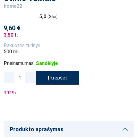
home22
5,0
(36×)
9,60 €
3,50 t.
Pakuotės turinys
500 ml
Prieinamumas:
Sandėlyje
Į krepšelį
3 119
x
Produkto aprašymas