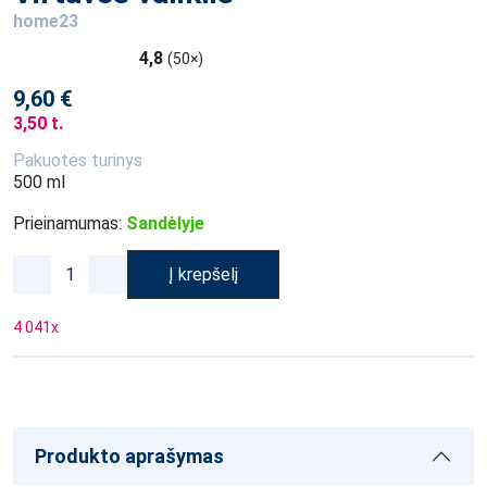
home23
4,8
(50×)
9,60 €
3,50 t.
Pakuotės turinys
500 ml
Prieinamumas:
Sandėlyje
Į krepšelį
4 041
x
Produkto aprašymas