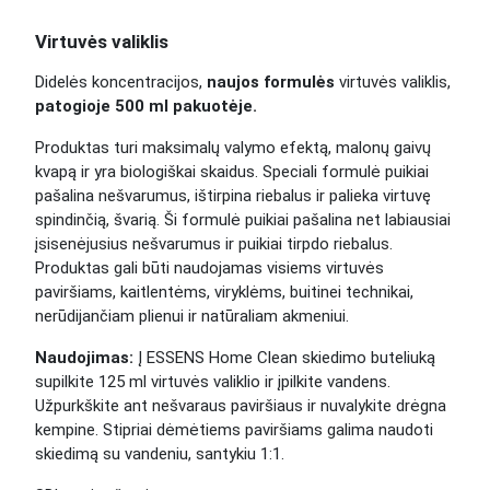
Virtuvės valiklis
Didelės koncentracijos,
naujos formulės
virtuvės valiklis,
patogioje 500 ml pakuotėje.
Produktas turi maksimalų valymo efektą, malonų gaivų
kvapą ir yra biologiškai skaidus. Speciali formulė puikiai
pašalina nešvarumus, ištirpina riebalus ir palieka virtuvę
spindinčią, švarią. Ši formulė puikiai pašalina net labiausiai
įsisenėjusius nešvarumus ir puikiai tirpdo riebalus.
Produktas gali būti naudojamas visiems virtuvės
paviršiams, kaitlentėms, viryklėms, buitinei technikai,
nerūdijančiam plienui ir natūraliam akmeniui.
Naudojimas:
Į ESSENS Home Clean skiedimo buteliuką
supilkite 125 ml virtuvės valiklio ir įpilkite vandens.
Užpurkškite ant nešvaraus paviršiaus ir nuvalykite drėgna
kempine. Stipriai dėmėtiems paviršiams galima naudoti
skiedimą su vandeniu, santykiu 1:1.