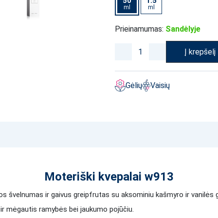
50
1.5
ml
ml
Prieinamumas:
Sandėlyje
Į krepšelį
Gėlių
Vaisių
Moteriški kvepalai w913
tos švelnumas ir gaivus greipfrutas su aksominiu kašmyro ir vanilės 
i ir mėgautis ramybės bei jaukumo pojūčiu.