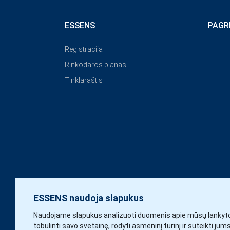
ESSENS
PAGR
Registracija
Rinkodaros planas
Tinklaraštis
ESSENS naudoja slapukus
Naudojame slapukus analizuoti duomenis apie mūsų lankyto
tobulinti savo svetainę, rodyti asmeninį turinį ir suteikti jum