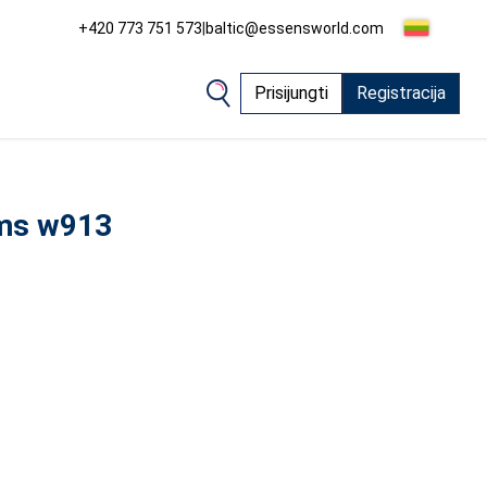
+420 773 751 573
|
baltic@essensworld.com
Prisijungti
Registracija
ims w913