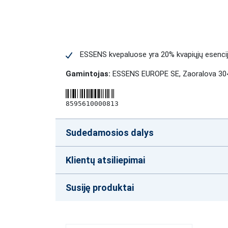
ESSENS kvepaluose yra 20% kvapiųjų esencijų i
Gamintojas:
ESSENS EUROPE SE, Zaoralova 304
8595610000813
Sudedamosios dalys
Klientų atsiliepimai
Susiję produktai