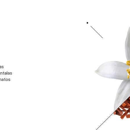
as
antalas
 natos