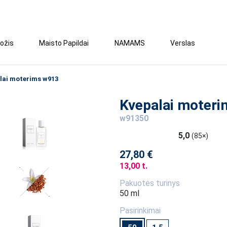
ožis
Maisto Papildai
NAMAMS
Verslas
lai moterims w913
Kvepalai moter
w91350
5,0
(85×)
27,80 €
13,00 t.
Pakuotės turinys
50 ml
Pasirinkimai