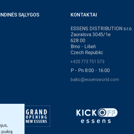
INDINĖS SĄLYGOS
KONTAKTAI
ESSENS DISTRIBUTION s.r.o.
Zaoralova 3045/1e
628 00
Brno - Líšeň
Czech Republic
+420 773 751 573
P - Pn 8:00 - 16:00
baltic@essensworld.com
jus,
s puikią