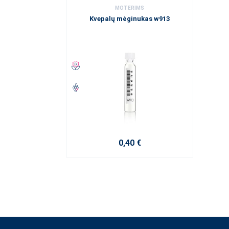
MOTERIMS
Kvepalų mėginukas w913
0,40 €