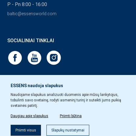
P - Pn 8:00 - 16:00
baltic@essensworld.com
SOCIALINIAI TINKLAI
ESSENS naudoja slapukus
Naudojame slapukus analizuoti duomenis apie mūsų lankytojus,
tobulinti savo svetainę, rodyti asmeninį turinį ir suteikti jums puikią
svetainės patirtį.
Daugiau apie slapukus
Priimti būtina
Priimti visus
Slapukų nustatymai