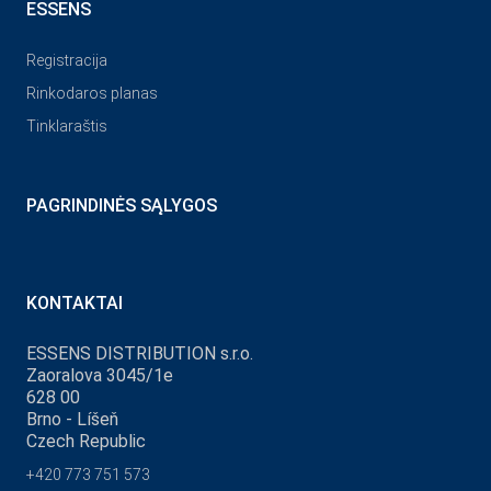
ESSENS
Registracija
Rinkodaros planas
Tinklaraštis
PAGRINDINĖS SĄLYGOS
KONTAKTAI
ESSENS DISTRIBUTION s.r.o.
Zaoralova 3045/1e
628 00
Brno - Líšeň
Czech Republic
+420 773 751 573