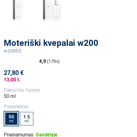
Moteriški kvepalai w200
w20050
4,9
(179×)
27,80 €
13,00 t.
Pakuotės turinys
50 ml
Pasirinkimai
50
1.5
ml
ml
Prieinamumas:
Sandėlyje