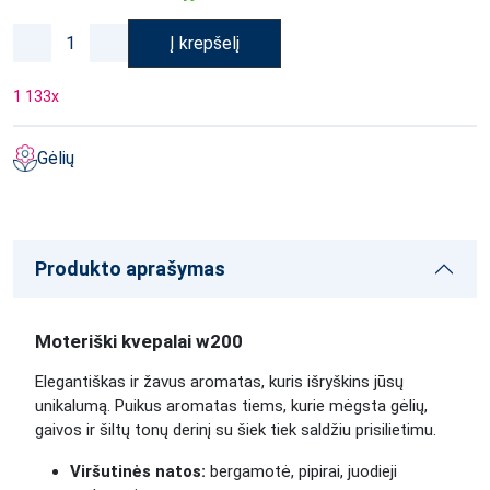
Į krepšelį
1 133
x
Gėlių
Produkto aprašymas
Moteriški kvepalai w200
Elegantiškas ir žavus aromatas, kuris išryškins jūsų
unikalumą. Puikus aromatas tiems, kurie mėgsta gėlių,
gaivos ir šiltų tonų derinį su šiek tiek saldžiu prisilietimu.
Viršutinės natos:
bergamotė, pipirai, juodieji