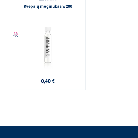
Kvepalų mėginukas w200
0,40 €