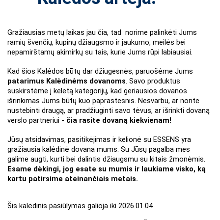
Gražiausias metų laikas jau čia, tad  norime palinkėti Jums 
ramių švenčių, kupinų džiaugsmo ir jaukumo, meilės bei 
nepamirštamų akimirkų su tais, kurie Jums rūpi labiausiai.
Kad šios Kalėdos būtų dar džiugesnės, paruošėme Jums 
patarimus Kalėdinėms dovanoms
. Savo produktus 
suskirstėme į keletą kategorijų, kad geriausios dovanos 
išrinkimas Jums būtų kuo paprastesnis. Nesvarbu, ar norite 
nustebinti draugą, ar pradžiuginti savo tėvus, ar išrinkti dovaną 
verslo partneriui - 
čia rasite dovaną kiekvienam!
Jūsų atsidavimas, pasitikėjimas ir kelionė su ESSENS yra 
gražiausia kalėdinė dovana mums. Su Jūsų pagalba mes 
galime augti, kurti bei dalintis džiaugsmu su kitais žmonėmis. 
Esame dėkingi, jog esate su mumis ir laukiame visko, ką 
kartu patirsime ateinančiais metais.
Šis kalėdinis pasiūlymas galioja iki 2026.01.04