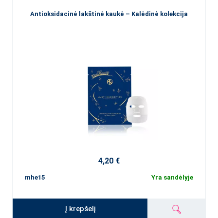
Antioksidacinė lakštinė kaukė – Kalėdinė kolekcija
4,20 €
mhe15
Yra sandėlyje
Į krepšelį