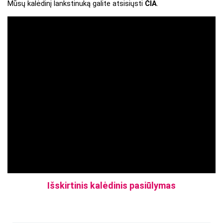
Mūsų kalėdinį lankstinuką galite atsisiųsti 
ČIA
.
Išskirtinis kalėdinis pasiūlymas