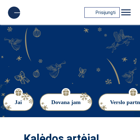
Prisijungti
Jai
Dovana jam
Verslo part
Kalėdos artėja!