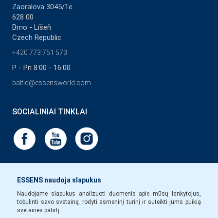
Zaoralova 3045/1e
628 00
Brno - Líšeň
Czech Republic
+420 773 751 573
P - Pn 8:00 - 16:00
baltic@essensworld.com
SOCIALINIAI TINKLAI
ESSENS naudoja slapukus
Naudojame slapukus analizuoti duomenis apie mūsų lankytojus,
tobulinti savo svetainę, rodyti asmeninį turinį ir suteikti jums puikią
svetainės patirtį.