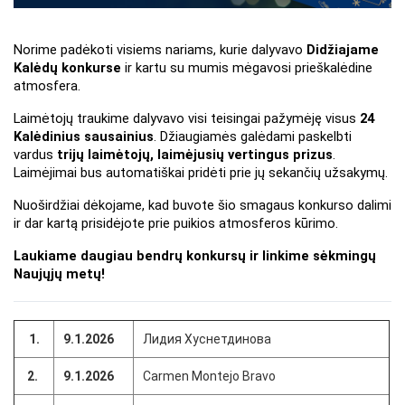
Norime padėkoti visiems nariams, kurie dalyvavo 
Didžiajame 
Kalėdų konkurse
 ir kartu su mumis mėgavosi prieškalėdine 
atmosfera. 
Laimėtojų traukime dalyvavo visi teisingai pažymėję visus 
24 
Kalėdinius sausainius
. Džiaugiamės galėdami paskelbti 
vardus 
trijų laimėtojų, laimėjusių vertingus prizus
. 
Laimėjimai bus automatiškai pridėti prie jų sekančių užsakymų.
Nuoširdžiai dėkojame, kad buvote šio smagaus konkurso dalimi 
ir dar kartą prisidėjote prie puikios atmosferos kūrimo.
Laukiame daugiau bendrų konkursų ir linkime sėkmingų 
Naujųjų metų!
1.
9.1.2026
Лидия Хуснетдинова
2.
9.1.2026
Carmen Montejo Bravo