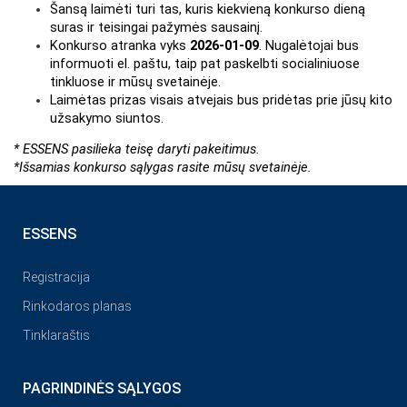
Šansą laimėti turi tas, kuris kiekvieną konkurso dieną 
suras ir teisingai pažymės sausainį.
Konkurso atranka vyks 
2026-01-09
. Nugalėtojai bus 
informuoti el. paštu, taip pat paskelbti socialiniuose 
tinkluose ir mūsų svetainėje.
Laimėtas prizas visais atvejais bus pridėtas prie jūsų kito 
užsakymo siuntos.
* ESSENS pasilieka teisę daryti pakeitimus.
*Išsamias konkurso sąlygas rasite mūsų svetainėje.
ESSENS
Registracija
Rinkodaros planas
Tinklaraštis
PAGRINDINĖS SĄLYGOS