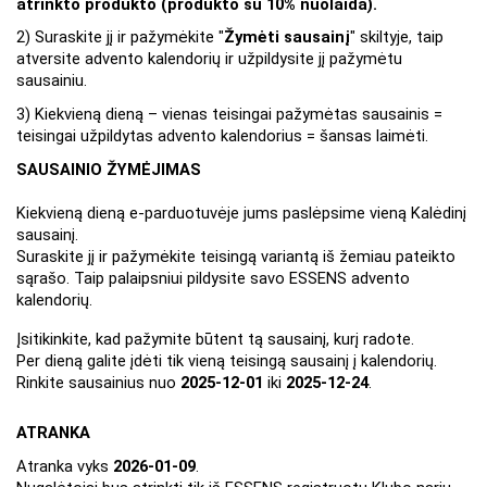
atrinkto produkto (produkto su 10% nuolaida).
2) Suraskite jį ir pažymėkite "
Žymėti sausainį
" skiltyje, taip 
atversite advento kalendorių ir užpildysite jį pažymėtu 
sausainiu.
3) Kiekvieną dieną – vienas teisingai pažymėtas sausainis = 
teisingai užpildytas advento kalendorius = šansas laimėti.
SAUSAINIO ŽYMĖJIMAS
Kiekvieną dieną e-parduotuvėje jums paslėpsime vieną Kalėdinį 
sausainį.
Suraskite jį ir pažymėkite teisingą variantą iš žemiau pateikto 
sąrašo. Taip palaipsniui pildysite savo ESSENS advento 
kalendorių.
Įsitikinkite, kad pažymite būtent tą sausainį, kurį radote.
Per dieną galite įdėti tik vieną teisingą sausainį į kalendorių.
Rinkite sausainius nuo 
2025-12-01
 iki 
2025-12-24
.
ATRANKA
Atranka vyks 
2026-01-09
.