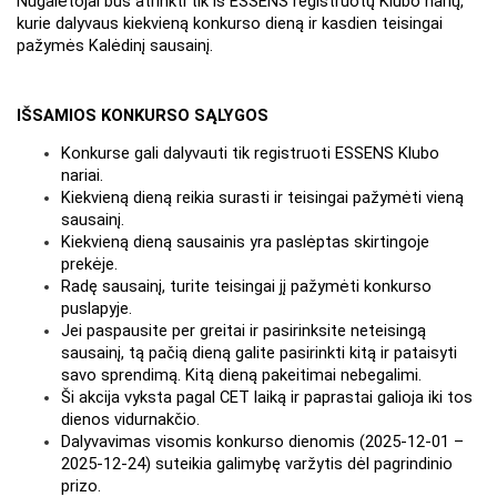
Nugalėtojai bus atrinkti tik iš ESSENS registruotų Klubo narių, 
kurie dalyvaus kiekvieną konkurso dieną ir kasdien teisingai 
pažymės Kalėdinį sausainį.
IŠSAMIOS KONKURSO SĄLYGOS
Konkurse gali dalyvauti tik registruoti ESSENS Klubo 
nariai.
Kiekvieną dieną reikia surasti ir teisingai pažymėti vieną 
sausainį.
Kiekvieną dieną sausainis yra paslėptas skirtingoje 
prekėje.
Radę sausainį, turite teisingai jį pažymėti konkurso 
puslapyje.
Jei paspausite per greitai ir pasirinksite neteisingą 
sausainį, tą pačią dieną galite pasirinkti kitą ir pataisyti 
savo sprendimą. Kitą dieną pakeitimai nebegalimi.
Ši akcija vyksta pagal CET laiką ir paprastai galioja iki tos 
dienos vidurnakčio.
Dalyvavimas visomis konkurso dienomis (2025-12-01 – 
2025-12-24) suteikia galimybę varžytis dėl pagrindinio 
prizo.