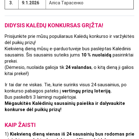
3.
9.1.2026
Аліса Тарасенко
DIDYSIS KALĖDŲ KONKURSAS GRĮŽTA!
Prisijunkite prie mūsų populiaraus Kalėdų konkurso ir varžykitės 
dėl puikių prizų!
Kiekvieną dieną mūsų e-parduotuvėje bus paslėptas Kalėdinis 
sausainis. Šis sausainis suteiks jums 
10 % nuolaidą
 pasirinktai 
prekei.
(Dėmesio, nuolaida galioja tik 
24 valandas
, o kitą dieną ji galios 
kitai prekei!)
Ir tai dar ne viskas. Tie, kurie surinks visus 24 sausainius, po 
konkurso pabaigos pateks į 
vertingų prizų loteriją.
Bus paskelbti 3 laimingi nugalėtojai.
Mėgaukitės Kalėdinių sausainių paieška ir dalyvaukite 
konkurse dėl puikių prizų!
KAIP ŽAISTI
1) 
Kiekvieną dieną vienas iš 24 sausainių bus rodomas prie 