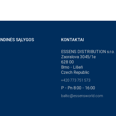
INDINĖS SĄLYGOS
KONTAKTAI
ESSENS DISTRIBUTION s.r.o.
Zaoralova 3045/1e
628 00
Brno - Líšeň
Czech Republic
+420 773 751 573
P - Pn 8:00 - 16:00
baltic@essensworld.com