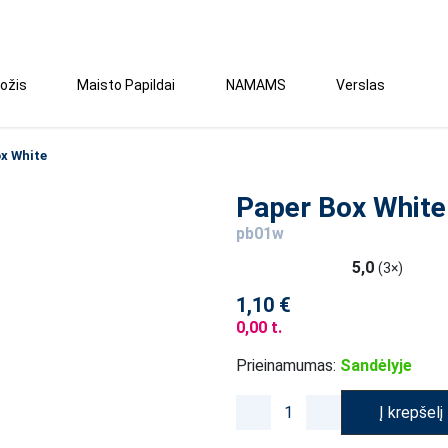
ožis
Maisto Papildai
NAMAMS
Verslas
x White
Paper Box White
pb01w
5,0
(3×)
1,10 €
0,00 t.
Prieinamumas:
Sandėlyje
Į krepšelį