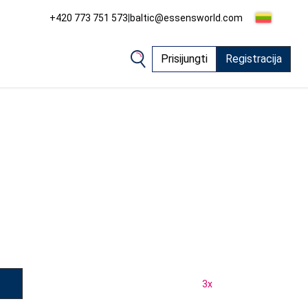
+420 773 751 573
|
baltic@essensworld.com
Prisijungti
Registracija
3
x