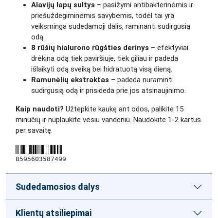
Alavijų lapų sultys
– pasižymi antibakterinėmis ir
priešuždegiminėmis savybėmis, todėl tai yra
veiksminga sudedamoji dalis, raminanti sudirgusią
odą.
8 rūšių hialurono rūgšties derinys
– efektyviai
drėkina odą tiek paviršiuje, tiek giliau ir padeda
išlaikyti odą sveiką bei hidratuotą visą dieną.
Ramunėlių ekstraktas
– padeda nuraminti
sudirgusią odą ir prisideda prie jos atsinaujinimo.
Kaip naudoti?
Užtepkite kaukę ant odos, palikite 15
minučių ir nuplaukite vėsiu vandeniu. Naudokite 1-2 kartus
per savaitę.
8595603587499
Sudedamosios dalys
Klientų atsiliepimai