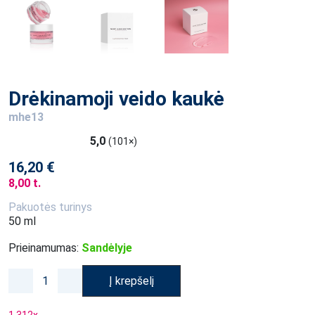
Drėkinamoji veido kaukė
mhe13
5,0
(101×)
16,20 €
8,00 t.
Pakuotės turinys
50 ml
Prieinamumas:
Sandėlyje
Į krepšelį