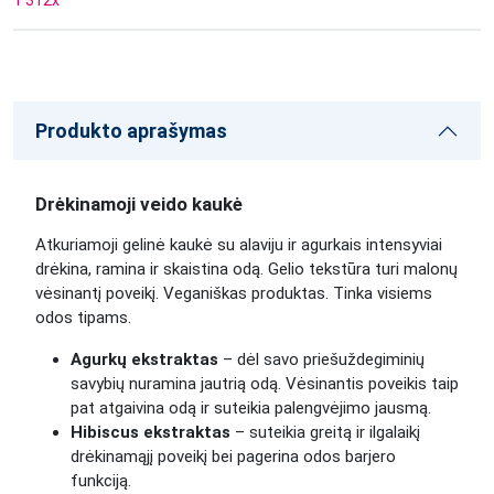
1 312
x
Produkto aprašymas
Drėkinamoji veido kaukė
Atkuriamoji gelinė kaukė su alaviju ir agurkais intensyviai
drėkina, ramina ir skaistina odą. Gelio tekstūra turi malonų
vėsinantį poveikį. Veganiškas produktas. Tinka visiems
odos tipams.
Agurkų ekstraktas
– dėl savo priešuždegiminių
savybių nuramina jautrią odą. Vėsinantis poveikis taip
pat atgaivina odą ir suteikia palengvėjimo jausmą.
Hibiscus ekstraktas
– suteikia greitą ir ilgalaikį
drėkinamąjį poveikį bei pagerina odos barjero
funkciją.