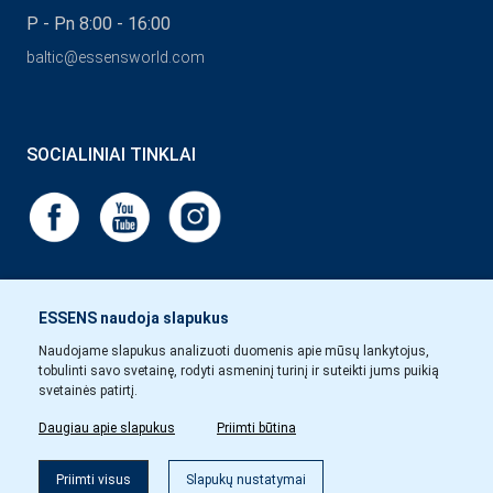
P - Pn 8:00 - 16:00
baltic@essensworld.com
SOCIALINIAI TINKLAI
ESSENS naudoja slapukus
Naudojame slapukus analizuoti duomenis apie mūsų lankytojus,
tobulinti savo svetainę, rodyti asmeninį turinį ir suteikti jums puikią
svetainės patirtį.
Daugiau apie slapukus
Priimti būtina
Priimti visus
Slapukų nustatymai