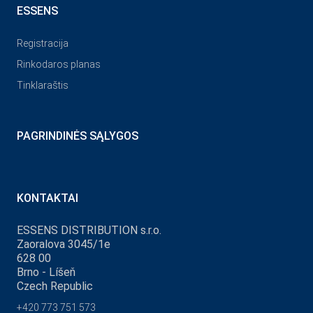
ESSENS
Registracija
Rinkodaros planas
Tinklaraštis
PAGRINDINĖS SĄLYGOS
KONTAKTAI
ESSENS DISTRIBUTION s.r.o.
Zaoralova 3045/1e
628 00
Brno - Líšeň
Czech Republic
+420 773 751 573