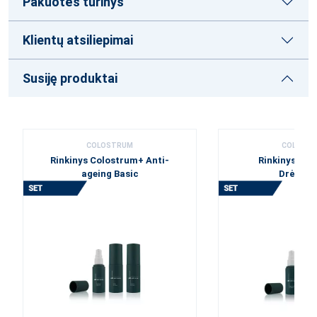
Pakuotės turinys
Klientų atsiliepimai
Susiję produktai
COLOSTRUM
COLOST
Rinkinys Colostrum+ Anti-
Rinkinys Co
ageing Basic
Drėkina