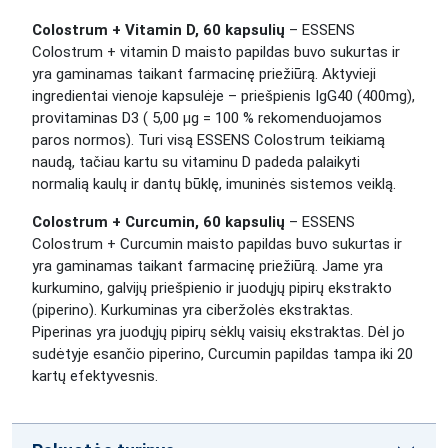
Colostrum + Vitamin D, 60 kapsulių
– ESSENS
Colostrum + vitamin D maisto papildas buvo sukurtas ir
yra gaminamas taikant farmacinę priežiūrą. Aktyvieji
ingredientai vienoje kapsulėje – priešpienis IgG40 (400mg),
provitaminas D3 ( 5,00 μg = 100 % rekomenduojamos
paros normos). Turi visą ESSENS Colostrum teikiamą
naudą, tačiau kartu su vitaminu D padeda
palaikyti
normalią kaulų ir dantų būklę, imuninės sistemos veiklą.
Colostrum + Curcumin, 60 kapsulių
– ESSENS
Colostrum + Curcumin maisto papildas buvo sukurtas ir
yra gaminamas taikant farmacinę priežiūrą. Jame yra
kurkumino, galvijų priešpienio ir juodųjų pipirų ekstrakto
(piperino). Kurkuminas yra ciberžolės ekstraktas.
Piperinas yra juodųjų pipirų sėklų vaisių ekstraktas. Dėl jo
sudėtyje esančio piperino, Curcumin papildas tampa iki 20
kartų efektyvesnis.