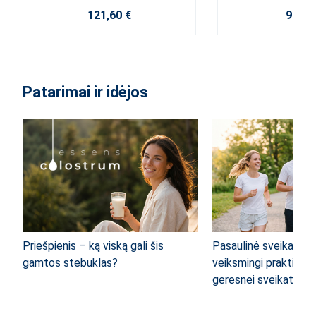
121,60 €
97,20
Patarimai ir idėjos
Priešpienis – ką viską gali šis
Pasaulinė sveikatos 
gamtos stebuklas?
veiksmingi praktiniai 
geresnei sveikatai