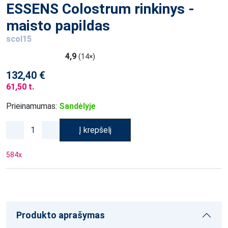
ESSENS Colostrum rinkinys -
maisto papildas
scol15
4,9
(14×)
132,40 €
61,50 t.
Prieinamumas:
Sandėlyje
Į krepšelį
584
x
Produkto aprašymas