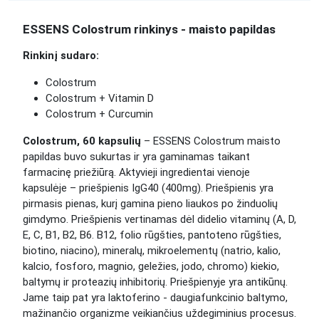
ESSENS Colostrum rinkinys - maisto papildas
Rinkinį sudaro:
Colostrum
Colostrum + Vitamin D
Colostrum + Curcumin
Colostrum, 60 kapsulių
– ESSENS Colostrum maisto
papildas buvo sukurtas ir yra gaminamas taikant
farmacinę priežiūrą. Aktyvieji ingredientai vienoje
kapsulėje – priešpienis IgG40 (400mg). Priešpienis yra
pirmasis pienas, kurį gamina pieno liaukos po žinduolių
gimdymo. Priešpienis vertinamas dėl didelio vitaminų (A, D,
E, C, B1, B2, B6. B12, folio rūgšties, pantoteno rūgšties,
biotino, niacino), mineralų, mikroelementų (natrio, kalio,
kalcio, fosforo, magnio, geležies, jodo, chromo) kiekio,
baltymų ir proteazių inhibitorių. Priešpienyje yra antikūnų.
Jame taip pat yra laktoferino - daugiafunkcinio baltymo,
mažinančio organizme veikiančius uždegiminius procesus.