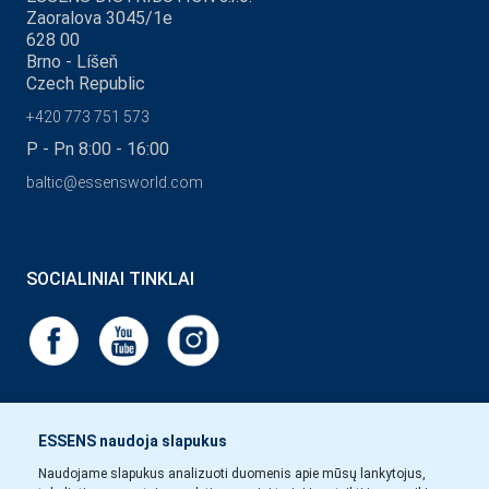
Zaoralova 3045/1e
628 00
Brno - Líšeň
Czech Republic
+420 773 751 573
P - Pn 8:00 - 16:00
baltic@essensworld.com
SOCIALINIAI TINKLAI
ESSENS naudoja slapukus
Naudojame slapukus analizuoti duomenis apie mūsų lankytojus,