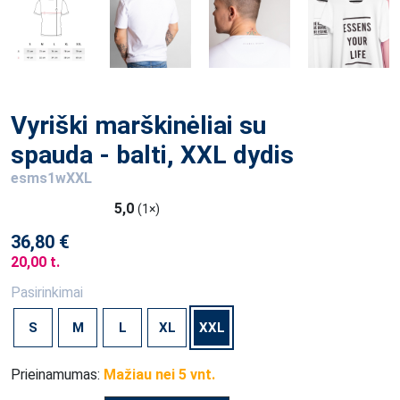
Vyriški marškinėliai su
spauda - balti, XXL dydis
esms1wXXL
5,0
(1×)
36,80 €
20,00 t.
Pasirinkimai
S
M
L
XL
XXL
Prieinamumas:
Mažiau nei 5 vnt.