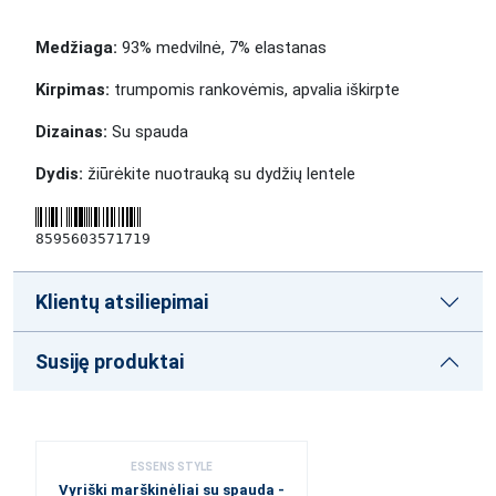
Medžiaga:
93% medvilnė, 7% elastanas
Kirpimas:
trumpomis rankovėmis, apvalia iškirpte
Dizainas:
Su spauda
Dydis:
žiūrėkite nuotrauką su dydžių lentele
8595603571719
Klientų atsiliepimai
Susiję produktai
ESSENS STYLE
Vyriški marškinėliai su spauda -