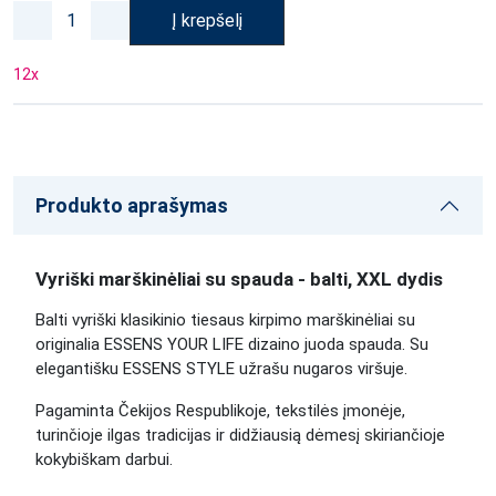
Į krepšelį
12
x
Produkto aprašymas
Vyriški marškinėliai su spauda - balti, XXL dydis
Balti vyriški klasikinio tiesaus kirpimo marškinėliai su
originalia ESSENS YOUR LIFE dizaino juoda spauda. Su
elegantišku ESSENS STYLE užrašu nugaros viršuje.
Pagaminta Čekijos Respublikoje, tekstilės įmonėje,
turinčioje ilgas tradicijas ir didžiausią dėmesį skiriančioje
kokybiškam darbui.