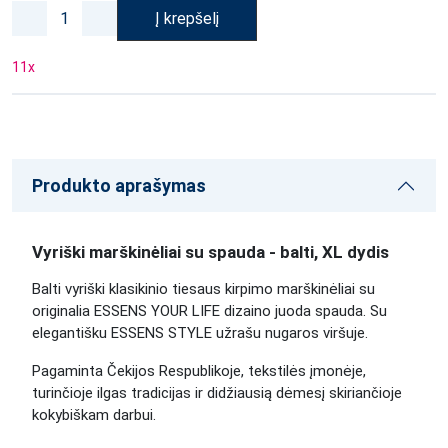
Į krepšelį
11
x
Produkto aprašymas
Vyriški marškinėliai su spauda - balti, XL dydis
Balti vyriški klasikinio tiesaus kirpimo marškinėliai su
originalia ESSENS YOUR LIFE dizaino juoda spauda. Su
elegantišku ESSENS STYLE užrašu nugaros viršuje.
Pagaminta Čekijos Respublikoje, tekstilės įmonėje,
turinčioje ilgas tradicijas ir didžiausią dėmesį skiriančioje
kokybiškam darbui.