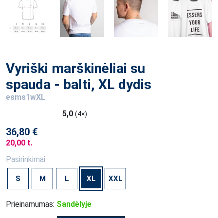
Vyriški marškinėliai su
spauda - balti, XL dydis
esms1wXL
5,0
(4×)
36,80 €
20,00 t.
Pasirinkimai
S
M
L
XL
XXL
Prieinamumas:
Sandėlyje