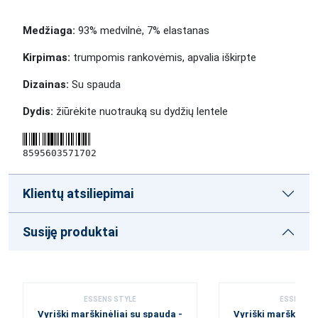
Medžiaga:
93% medvilnė, 7% elastanas
Kirpimas:
trumpomis rankovėmis, apvalia iškirpte
Dizainas:
Su spauda
Dydis:
žiūrėkite nuotrauką su dydžių lentele
8595603571702
Klientų atsiliepimai
Susiję produktai
ESSENS STYLE
ESSENS S
Vyriški marškinėliai su spauda -
Vyriški marškinėli