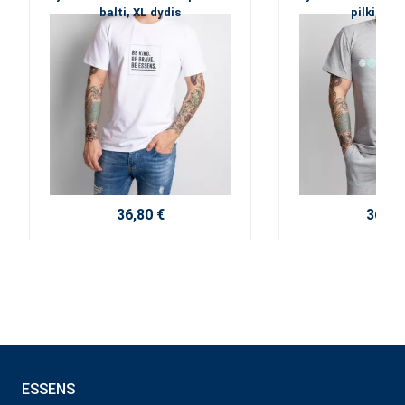
balti, XL dydis
pilki, XL 
36,80 €
36,80
ESSENS