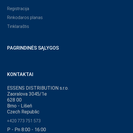
Registracija
Rinkodaros planas
Tinklaraštis
PAGRINDINĖS SĄLYGOS
KONTAKTAI
ESSENS DISTRIBUTION s.r.o.
Zaoralova 3045/1e
628 00
Brno - Líšeň
Czech Republic
+420 773 751 573
P - Pn 8:00 - 16:00