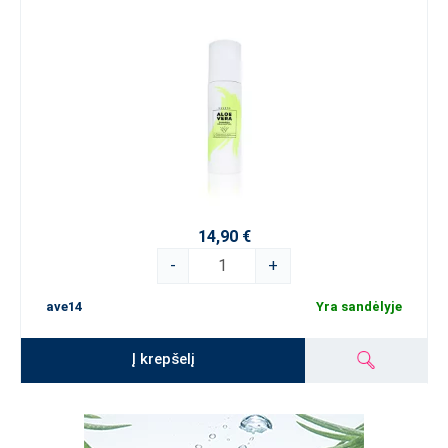
14,90 €
-
+
ave14
Yra sandėlyje
Į krepšelį