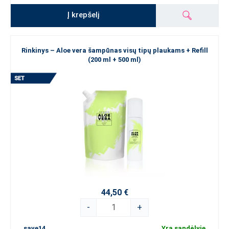
Į krepšelį
Rinkinys – Aloe vera šampūnas visų tipų plaukams + Refill
(200 ml + 500 ml)
44,50 €
-
+
save14
Yra sandėlyje