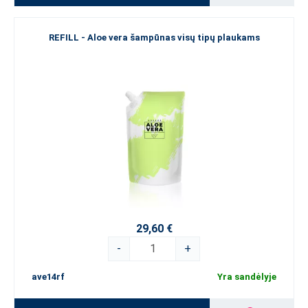
REFILL - Aloe vera šampūnas visų tipų plaukams
29,60 €
-
+
ave14rf
Yra sandėlyje