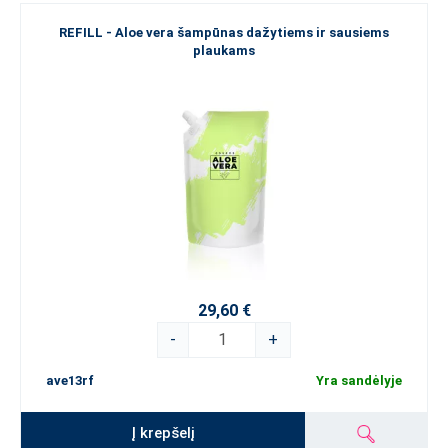
REFILL - Aloe vera šampūnas dažytiems ir sausiems
plaukams
29,60 €
-
+
ave13rf
Yra sandėlyje
Į krepšelį