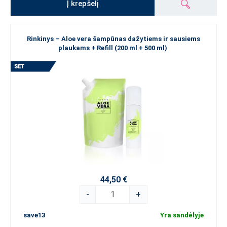
Į krepšelį
Rinkinys – Aloe vera šampūnas dažytiems ir sausiems
plaukams + Refill (200 ml + 500 ml)
44,50 €
-
+
save13
Yra sandėlyje