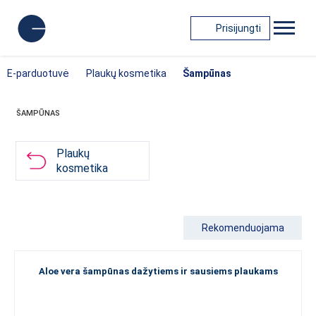
Prisijungti
E-parduotuvė
Plaukų kosmetika
Šampūnas
ŠAMPŪNAS
Plaukų
kosmetika
Rekomenduojama
Aloe vera šampūnas dažytiems ir sausiems plaukams