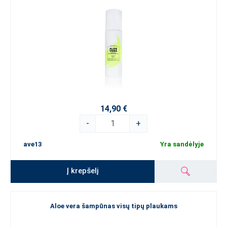
14,90 €
-
+
ave13
Yra sandėlyje
Į krepšelį
Aloe vera šampūnas visų tipų plaukams