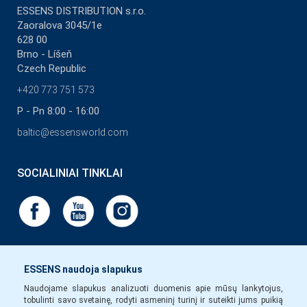
ESSENS DISTRIBUTION s.r.o.
Zaoralova 3045/1e
628 00
Brno - Líšeň
Czech Republic
+420 773 751 573
P - Pn 8:00 - 16:00
baltic@essensworld.com
SOCIALINIAI TINKLAI
ESSENS naudoja slapukus
Naudojame slapukus analizuoti duomenis apie mūsų lankytojus,
tobulinti savo svetainę, rodyti asmeninį turinį ir suteikti jums puikią