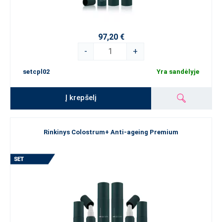
97,20 €
-
+
setcpl02
Yra sandėlyje
Į krepšelį
Rinkinys Colostrum+ Anti-ageing Premium