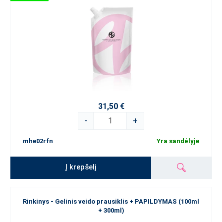
31,50 €
-
+
mhe02rfn
Yra sandėlyje
Į krepšelį
Rinkinys - Gelinis veido prausiklis + PAPILDYMAS (100ml
+ 300ml)