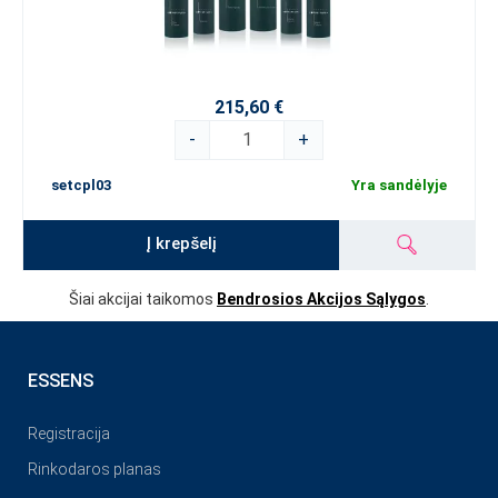
215,60 €
-
+
setcpl03
Yra sandėlyje
Į krepšelį
Šiai akcijai taikomos
Bendrosios Akcijos Sąlygos
.
ESSENS
Registracija
Rinkodaros planas