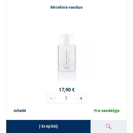
Micelinis vanduo
17,90 €
-
+
mhe04
Yra sandėlyje
Į krepšelį