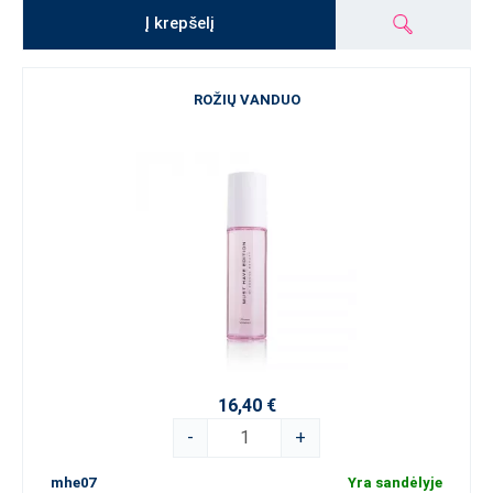
Į krepšelį
ROŽIŲ VANDUO
16,40 €
-
+
mhe07
Yra sandėlyje