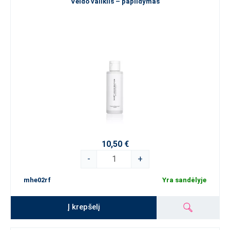
Veido valiklis – papildymas
10,50 €
-
+
mhe02rf
Yra sandėlyje
Į krepšelį