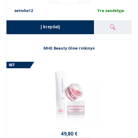
setmhe12
Yra sandėlyje
Į krepšelį
MHE Beauty Glow rinkinys
49,80 €