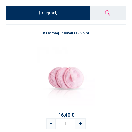
Į krepšelį
Valomieji diskeliai - 3 vnt
16,40 €
-
+