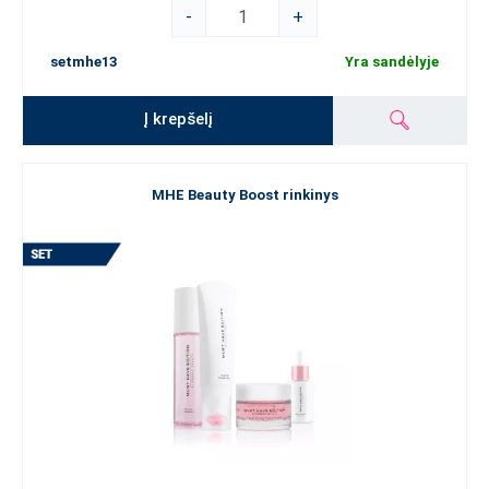
-
+
setmhe13
Yra sandėlyje
Į krepšelį
MHE Beauty Boost rinkinys