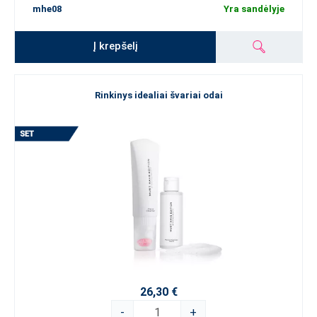
mhe08
Yra sandėlyje
Į krepšelį
Rinkinys idealiai švariai odai
26,30 €
-
+