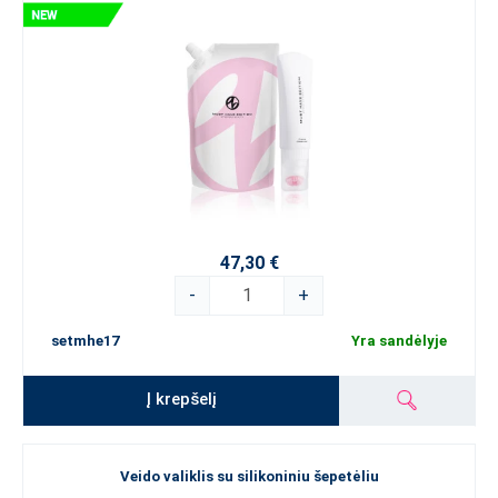
47,30 €
-
+
setmhe17
Yra sandėlyje
Į krepšelį
Veido valiklis su silikoniniu šepetėliu