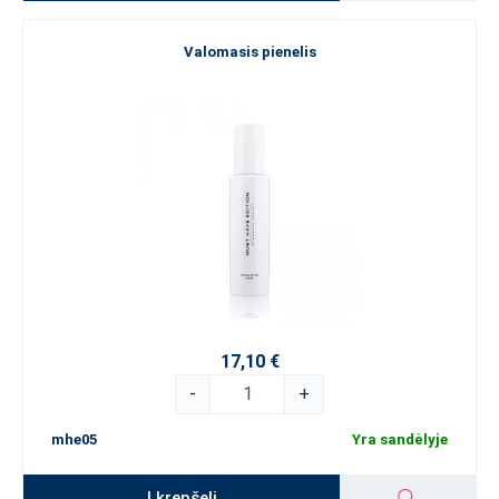
Valomasis pienelis
17,10 €
-
+
mhe05
Yra sandėlyje
Į krepšelį