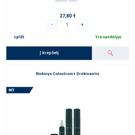
27,80 €
-
+
cpl25
Yra sandėlyje
Į krepšelį
Rinkinys Colostrum+ Drėkinantis