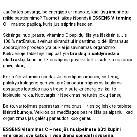
Jaučiatės pavargę, be energijos ar manote, kad jūsų imunitetui 
reikia pastiprinimo? Tuomet laikas išbandyti
 ESSENS Vitaminą 
C
 – maisto papildą, kuris jus stiprins kasdien.
Skirtingai nuo įprastų vitamino C papildų, šis yra išskirtinis. Jis 
100 % natūralus, švelnus skrandžiui ir dantims, o dėl išmanaus 
apdorojimo proceso yra puikiai įsisavinamas organizmo. 
Kiekvienoje tabletėje taip pat yra 
braškių ir saldymedžio 
ekstraktų
, kurie ne tik sustiprina poveikį, bet ir suteikia maloniai 
gaivų skonį.
Kokia šio vitamino nauda? Jis sustiprins imuninę sistemą, 
palaikys kolageno gamybą gražiai odai ir stipriems kaulams, 
apsaugos ląsteles nuo streso ir suteiks energijos, kai to 
labiausiai reikia. Nuovargis ir išsekimas neturės jokių šansų.
Be to, vartojimas paprastas ir malonus – tiesiog leiskite tabletei 
ištirpti burnoje. Veikliosios medžiagos pasireiškia palaipsniui, kad 
organizmas jas galėtų panaudoti kuo geriau.
ESSENS vitaminas C – nes jūs nusipelnėte būti kupini 
energijos, sveikatos ir visą dieną spindėti šypsena.