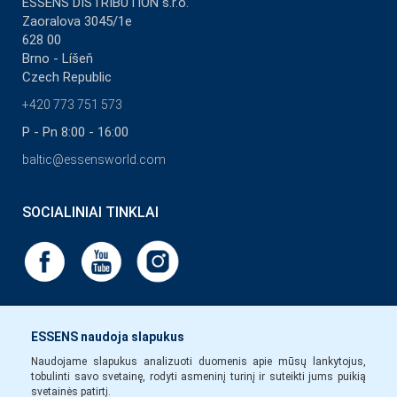
ESSENS DISTRIBUTION s.r.o.
Zaoralova 3045/1e
628 00
Brno - Líšeň
Czech Republic
+420 773 751 573
P - Pn 8:00 - 16:00
baltic@essensworld.com
SOCIALINIAI TINKLAI
ESSENS naudoja slapukus
Naudojame slapukus analizuoti duomenis apie mūsų lankytojus,
tobulinti savo svetainę, rodyti asmeninį turinį ir suteikti jums puikią
svetainės patirtį.