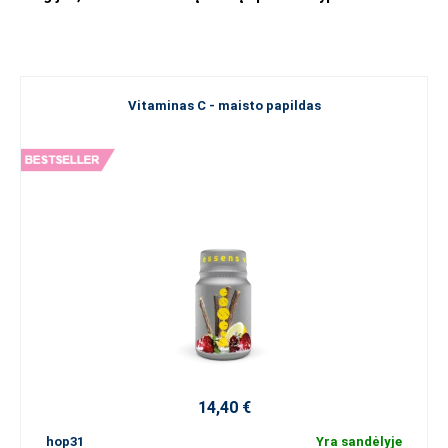
Vitaminas C - maisto papildas
14,40 €
hop31
Yra sandėlyje