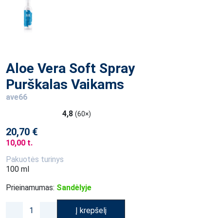
Aloe Vera Soft Spray
Purškalas Vaikams
ave66
4,8
(60×)
20,70 €
10,00 t.
Pakuotės turinys
100 ml
Prieinamumas:
Sandėlyje
Į krepšelį