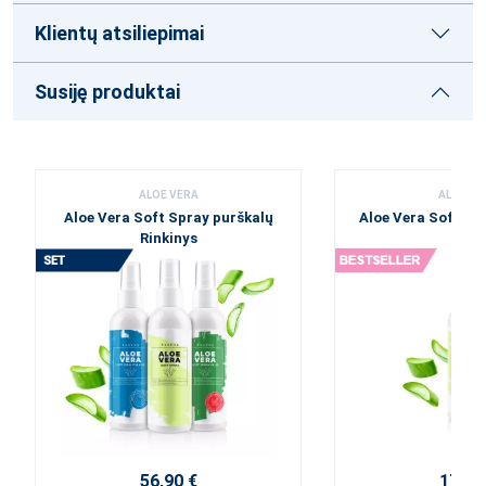
Klientų atsiliepimai
Susiję produktai
ALOE VERA
ALOE VE
Aloe Vera Soft Spray purškalų
Aloe Vera Soft Sp
Rinkinys
56,90 €
17,10