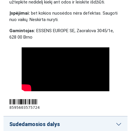
užtepkite nedidelį kiekį ant odos ir leiskite išdžiūti.
Įspėjimai:
bet kokios nuosėdos nėra defektas. Saugoti
nuo vaikų. Neskirta nuryti.
Gamintojas:
ESSENS EUROPE SE, Zaoralova 3045/1e,
628 00 Brno
8595603575724
Sudedamosios dalys