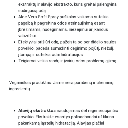
ekstraktų ir alavijo ekstrakto, kuris greitai palengvina
sudirgusią odą.
Aloe Vera Soft Spray puškalas vaikams suteikia
pagalbą ir pagreitina odos atsinaujinimą esant
įbrėžimams, nudegimams, niežėjimui ar įkandus
vabzdžiui.
Efektyviai prižiūri odą, pažeistą po per didelio saulės
poveikio, padeda sumažinti deginimo pojūtį, niežulį,
įtampą ir suteikia odai hidratacijos.
Teigiamai veikia randų ir įvairių odos problemų gijimą.
Veganiškas produktas. Jame nėra parabenų ir cheminių
ingredientų.
Alavijų ekstraktas
naudojamas dėl regeneruojančio
poveikio. Ekstrakte esantys polisacharidai užtikrina
pakankamą ląstelių hidrataciją. Alavijas plačiai