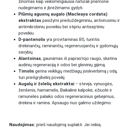
žinomas kaip veiksmingiausia natūrali priemonė
nudegimams ir įbrėžimams gydyti.
Plūmių aguonų augalo (Macleaya cordata)
ekstraktas
pasižymi priešuždegiminiu, antivirusiniu ir
antimikrobiniu poveikiu bei stipriu antiseptiniu
poveikiu.
D-pantenolis
yra provitaminas B5, turintis
drėkinančių, raminančių, regeneruojančių ir gydomųjų
savybių.
Alantoinas
, gaunamas iš paprastojo raugo, skatina
audinių regeneraciją ir odos bei gleivinių gijimą.
Timolis
gerina veikliųjų medžiagų įsiskverbimą į odą,
turi priešgrybelinį poveikį.
Augalų ir žolelių ekstraktai
– stevija, vynuogės,
ženšenis, hamamelis, Baikalinė kalpokė, ežiuolė ir
ramunėlės palaiko odos regeneracinius gebėjimus,
drėkina ir ramina. Apsaugo nuo galimo uždegimo.
Naudojimas:
prieš naudojimą suplakti. Jei reikia,