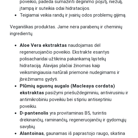
poveikio, padeda sumažinti deginimo pojūtį, niežulį,
įtampą ir suteikia odai hidratacijos.
Teigiamai veikia randų ir įvairių odos problemų gijimą.
Veganiškas produktas. Jame nėra parabenų ir cheminių
ingredientų.
Aloe Vera ekstraktas
naudojamas dėl
regeneruojančio poveikio. Ekstrakte esantys
polisacharidai užtikrina pakankamą ląstelių
hidrataciją. Alavijas plačiai žinomas kaip
veiksmingiausia natūrali priemonė nudegimams ir
įbrėžimams gydyti.
Plūmių aguonų augalo (Macleaya cordata)
ekstraktas
pasižymi priešuždegiminiu, antivirusiniu ir
antimikrobiniu poveikiu bei stipriu antiseptiniu
poveikiu.
D-pantenolis
yra provitaminas B5, turintis
drėkinančių, raminančių, regeneruojančių ir gydomųjų
savybių.
Alantoinas
, gaunamas iš paprastojo raugo, skatina