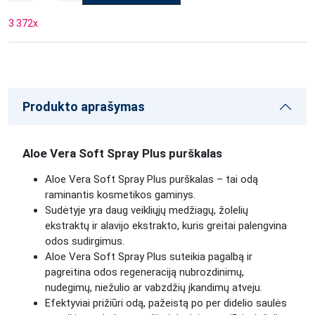
3 372
x
Produkto aprašymas
Aloe Vera Soft Spray Plus purškalas
Aloe Vera Soft Spray Plus purškalas – tai odą
raminantis kosmetikos gaminys.
Sudėtyje yra daug veikliųjų medžiagų, žolelių
ekstraktų ir alavijo ekstrakto, kuris greitai palengvina
odos sudirgimus.
Aloe Vera Soft Spray Plus suteikia pagalbą ir
pagreitina odos regeneraciją nubrozdinimų,
nudegimų, niežulio ar vabzdžių įkandimų atveju.
Efektyviai prižiūri odą, pažeistą po per didelio saulės