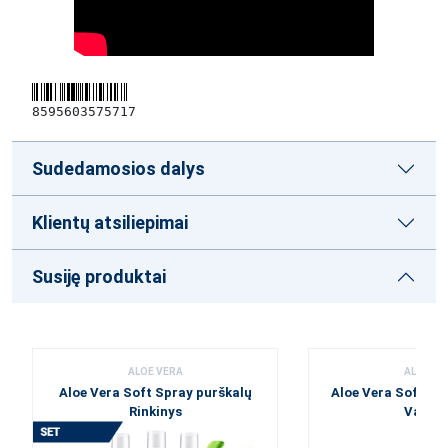
8595603575717
Sudedamosios dalys
Klientų atsiliepimai
Susiję produktai
ALOE VERA
ALOE VE
Aloe Vera Soft Spray purškalų
Aloe Vera Soft Sp
Rinkinys
Vaika