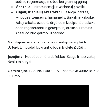
audinių regeneraciją ir odos bei gleivinių gijimą.
Mentolis
turi raminamąjį ir vėsinantį poveikį.
Augalų ir žolelių ekstraktai
– stevija, beržas,
vynuogės, ženšenis, hamamelis, Baikalinė kalpokė,
žalioji arbata, ežiuolė, dilgėlės ir kiaulpienės palaiko
odos regeneracinius gebėjimus, drėkina ir ramina.
Apsaugo nuo galimo uždegimo.
Naudojimo instrukcija:
Prieš naudojimą suplakti.
Užtepkite nedidelį kiekį ant odos ir leiskite išdžiūti.
Įspėjimai
: Nuosėdos nėra defektas. Saugoti nuo vaikų.
Neskirta nuryti.
Gamintojas
: ESSENS EUROPE SE, Zaoralova 3045/1e, 628
00 Brno