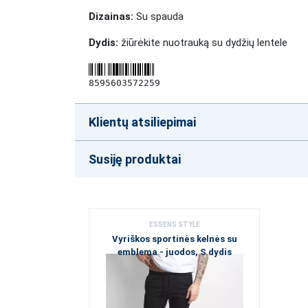
Dizainas:
Su spauda
Dydis:
žiūrėkite nuotrauką su dydžių lentele
8595603572259
Klientų atsiliepimai
Susiję produktai
ESSENS STYLE
Vyriškos sportinės kelnės su
emblema - juodos, S dydis