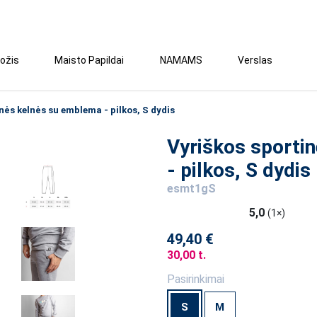
ožis
Maisto Papildai
NAMAMS
Verslas
nės kelnės su emblema - pilkos, S dydis
Vyriškos sporti
- pilkos, S dydis
esmt1gS
5,0
(1×)
49,40 €
30,00 t.
Pasirinkimai
S
M