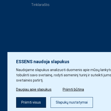
Tinklaraštis
ESSENS naudoja slapukus
Naudojame slapukus analizuoti duomenis apie mūsų lankyto
tobulinti savo svetainę, rodyti asmeninį turinį ir suteikti jum
svetainės patirtį.
Daugiau apie slapukus
Priimti būtina
Priimti visus
Slapukų nustatymai