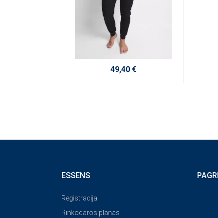
49,40 €
ESSENS
PAGR
Registracija
Rinkodaros planas