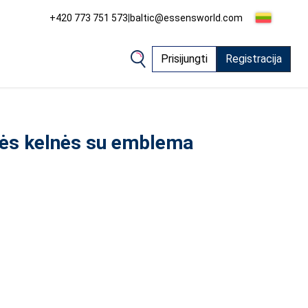
+420 773 751 573
|
baltic@essensworld.com
Prisijungti
Registracija
nės kelnės su emblema