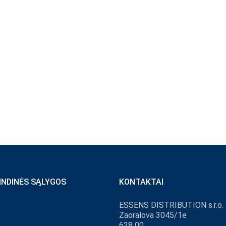
INDINĖS SĄLYGOS
KONTAKTAI
ESSENS DISTRIBUTION s.r.o.
Zaoralova 3045/1e
628 00