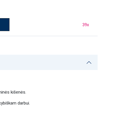
39
x
ninės kišenės.
okybiškam darbui.