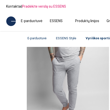
Kontaktai
|
Pradėkite verslą su ESSENS
E-parduotuvė
ESSENS
Produktų linijos
Gr
E-parduotuvė
ESSENS Style
Vyriškos sporti