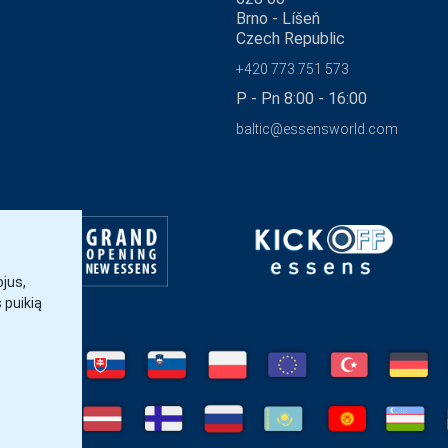
Brno - Líšeň
Czech Republic
+420 773 751 573
P - Pn 8:00 - 16:00
baltic@essensworld.com
jus,
s puikią