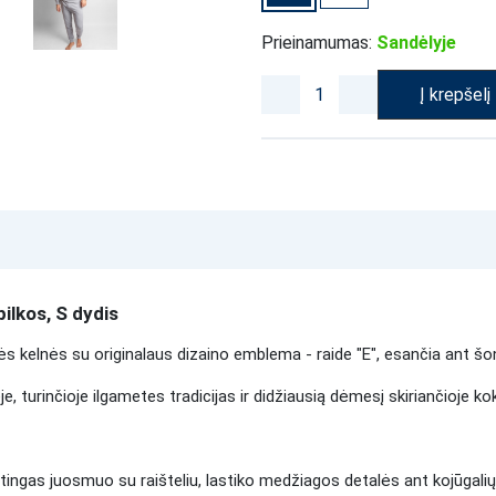
Prieinamumas:
Sandėlyje
Į krepšelį
ilkos, S dydis
nės kelnės su originalaus dizaino emblema - raide "E", esančia ant šo
, turinčioje ilgametes tradicijas ir didžiausią dėmesį skiriančioje k
astingas juosmuo su raišteliu, lastiko medžiagos detalės ant kojūgalių