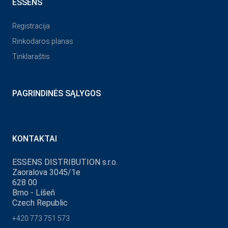
ESSENS
Registracija
Rinkodaros planas
Tinklaraštis
PAGRINDINĖS SĄLYGOS
KONTAKTAI
ESSENS DISTRIBUTION s.r.o.
Zaoralova 3045/1e
628 00
Brno - Líšeň
Czech Republic
+420 773 751 573