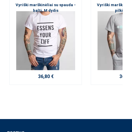
Vyriški marškinėliai su spauda -
Vyriški marškinėli
balti, M dydis
pilki, M 
36,80 €
36,80