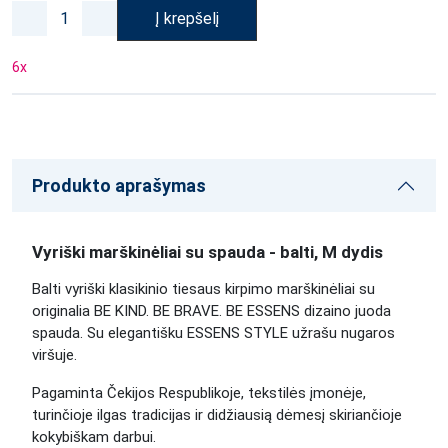
Į krepšelį
6
x
Produkto aprašymas
Vyriški marškinėliai su spauda - balti, M dydis
Balti vyriški klasikinio tiesaus kirpimo marškinėliai su
originalia BE KIND. BE BRAVE. BE ESSENS dizaino juoda
spauda. Su elegantišku ESSENS STYLE užrašu nugaros
viršuje.
Pagaminta Čekijos Respublikoje, tekstilės įmonėje,
turinčioje ilgas tradicijas ir didžiausią dėmesį skiriančioje
kokybiškam darbui.