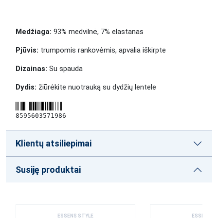
Medžiaga:
93% medvilnė, 7% elastanas
Pjūvis:
trumpomis rankovėmis, apvalia iškirpte
Dizainas:
Su spauda
Dydis:
žiūrėkite nuotrauką su dydžių lentele
8595603571986
Klientų atsiliepimai
Susiję produktai
ESSENS STYLE
ESSENS S