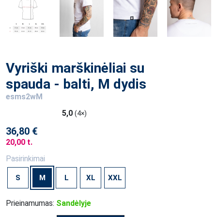
Vyriški marškinėliai su
spauda - balti, M dydis
esms2wM
5,0
(4×)
36,80 €
20,00 t.
Pasirinkimai
S
M
L
XL
XXL
Prieinamumas:
Sandėlyje