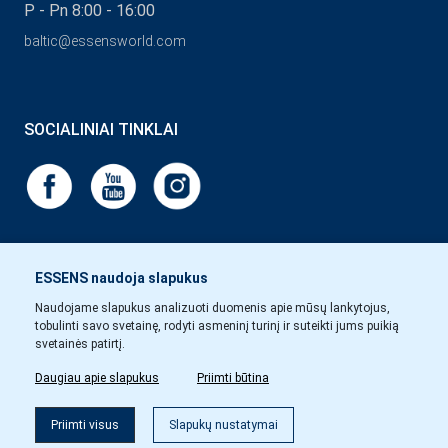
P - Pn 8:00 - 16:00
baltic@essensworld.com
SOCIALINIAI TINKLAI
ESSENS naudoja slapukus
Naudojame slapukus analizuoti duomenis apie mūsų lankytojus,
tobulinti savo svetainę, rodyti asmeninį turinį ir suteikti jums puikią
svetainės patirtį.
Daugiau apie slapukus
Priimti būtina
Priimti visus
Slapukų nustatymai