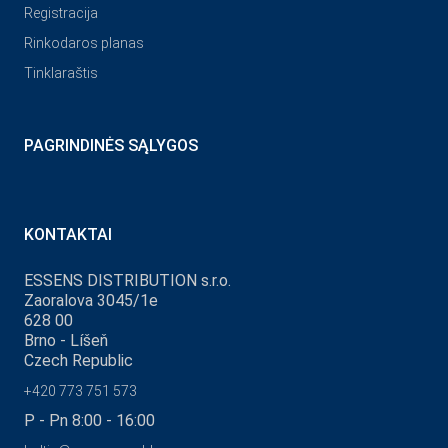
Registracija
Rinkodaros planas
Tinklaraštis
PAGRINDINĖS SĄLYGOS
KONTAKTAI
ESSENS DISTRIBUTION s.r.o.
Zaoralova 3045/1e
628 00
Brno - Líšeň
Czech Republic
+420 773 751 573
P - Pn 8:00 - 16:00