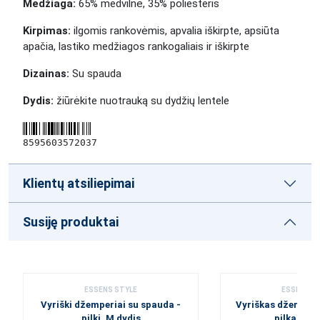
Medžiaga:
65% medvilnė, 35% poliesteris
Kirpimas:
ilgomis rankovėmis, apvalia iškirpte, apsiūta
apačia,
lastiko medžiagos
rankogaliais ir iškirpte
Dizainas:
Su spauda
Dydis:
žiūrėkite nuotrauką su dydžių lentele
8595603572037
Klientų atsiliepimai
Susiję produktai
ESSENS STYLE
ESSENS S
Vyriški džemperiai su spauda -
Vyriškas džemperi
pilki, M dydis
pilkas, M 