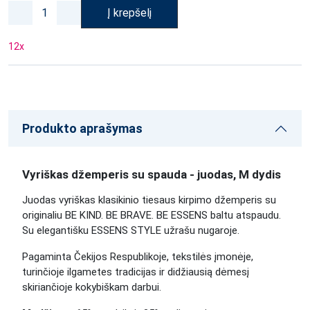
Į krepšelį
12
x
Produkto aprašymas
Vyriškas džemperis su spauda - juodas, M dydis
Juodas vyriškas klasikinio tiesaus kirpimo džemperis su
originaliu BE KIND. BE BRAVE. BE ESSENS baltu atspaudu.
Su elegantišku ESSENS STYLE užrašu nugaroje.
Pagaminta Čekijos Respublikoje, tekstilės įmonėje,
turinčioje ilgametes tradicijas ir didžiausią dėmesį
skiriančioje kokybiškam darbui.