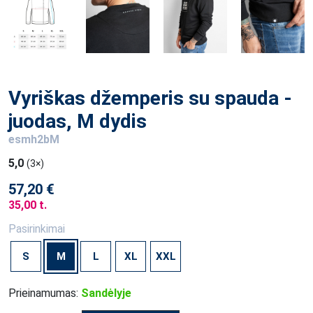
Vyriškas džemperis su spauda -
juodas, M dydis
esmh2bM
5,0
(3×)
57,20 €
35,00 t.
Pasirinkimai
S
M
L
XL
XXL
Prieinamumas:
Sandėlyje