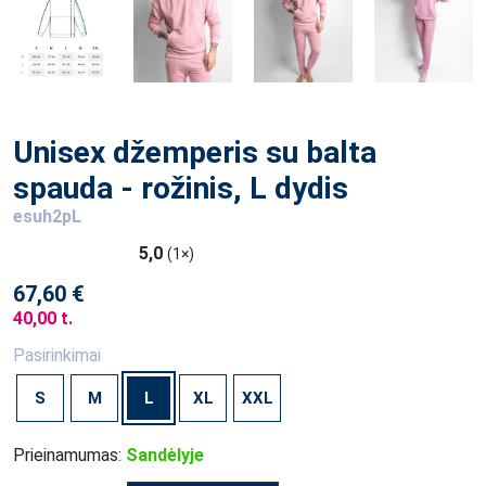
Unisex džemperis su balta
spauda - rožinis, L dydis
esuh2pL
5,0
(1×)
67,60 €
40,00 t.
Pasirinkimai
S
M
L
XL
XXL
Prieinamumas:
Sandėlyje