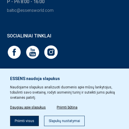
P - Pn 8:00 - 16:00
baltic@essensworld.com
SOCIALINIAI TINKLAI
ESSENS naudoja slapukus
Naudojame slapukus analizuoti duomenis apie mūsų lankytojus,
tobulinti savo svetainę, rodyti asmeninį turinį ir suteikti jums puikią
svetainės patirtį.
Daugiau apie slapukus
Priimti būtina
Priimti visus
Slapukų nustatymai
Copyright © Essens 2026.