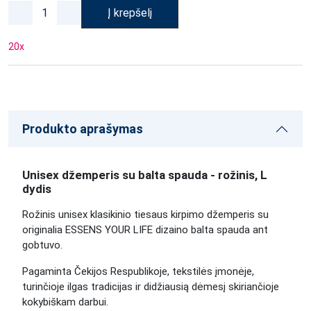
Į krepšelį
20
x
Produkto aprašymas
Unisex džemperis su balta spauda - rožinis, L
dydis
Rožinis unisex klasikinio tiesaus kirpimo džemperis su
originalia ESSENS YOUR LIFE dizaino balta spauda ant
gobtuvo.
Pagaminta Čekijos Respublikoje, tekstilės įmonėje,
turinčioje ilgas tradicijas ir didžiausią dėmesį skiriančioje
kokybiškam darbui.