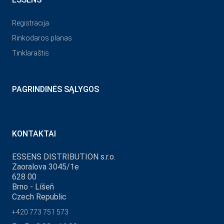
Registracija
Rinkodaros planas
Tinklaraštis
PAGRINDINĖS SĄLYGOS
KONTAKTAI
ESSENS DISTRIBUTION s.r.o.
Zaoralova 3045/1e
628 00
Brno - Líšeň
Czech Republic
+420 773 751 573