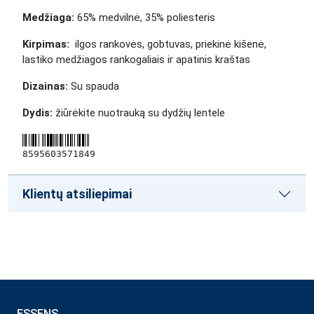
Medžiaga:
65% medvilnė, 35% poliesteris
Kirpimas:
ilgos rankovės, gobtuvas, priekinė kišenė,
lastiko medžiagos
rankogaliais ir apatinis kraštas
Dizainas:
Su spauda
Dydis:
žiūrėkite nuotrauką su dydžių lentele
8595603571849
Klientų atsiliepimai
ESSENS