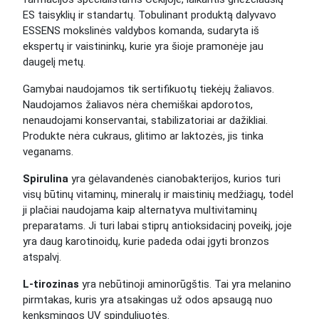
ES taisyklių ir standartų. Tobulinant produktą dalyvavo
ESSENS mokslinės valdybos komanda, sudaryta iš
ekspertų ir vaistininkų, kurie yra šioje pramonėje jau
daugelį metų.
Gamybai naudojamos tik sertifikuotų tiekėjų žaliavos.
Naudojamos žaliavos nėra chemiškai apdorotos,
nenaudojami konservantai, stabilizatoriai ar dažikliai.
Produkte nėra cukraus, glitimo ar laktozės, jis tinka
veganams.
Spirulina
yra gėlavandenės cianobakterijos, kurios turi
visų būtinų vitaminų, mineralų ir maistinių medžiagų, todėl
ji plačiai naudojama kaip alternatyva multivitaminų
preparatams. Ji turi labai stiprų antioksidacinį poveikį, joje
yra daug karotinoidų, kurie padeda odai įgyti bronzos
atspalvį.
L-tirozinas
yra nebūtinoji aminorūgštis. Tai yra melanino
pirmtakas, kuris yra atsakingas už odos apsaugą nuo
kenksmingos UV spinduliuotės.