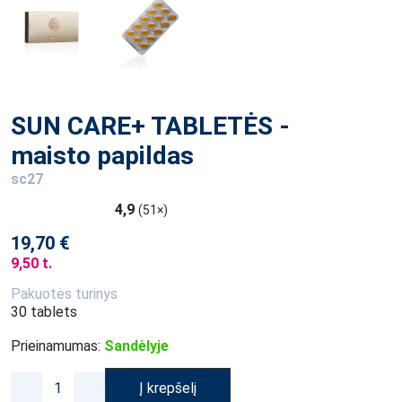
SUN CARE+ TABLETĖS -
maisto papildas
sc27
4,9
(51×)
19,70 €
9,50 t.
Pakuotės turinys
30 tablets
Prieinamumas:
Sandėlyje
Į krepšelį