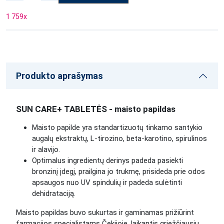
1 759
x
Produkto aprašymas
SUN CARE+ TABLETĖS - maisto papildas
Maisto papilde yra standartizuotų tinkamo santykio
augalų ekstraktų, L-tirozino, beta-karotino, spirulinos
ir alavijo.
Optimalus ingredientų derinys padeda pasiekti
bronzinį įdegį, prailgina jo trukmę, prisideda prie odos
apsaugos nuo UV spindulių ir padeda sulėtinti
dehidrataciją.
Maisto papildas buvo sukurtas ir gaminamas prižiūrint
farmacijos specialistams
Čekijoje, laikantis griežčiausių