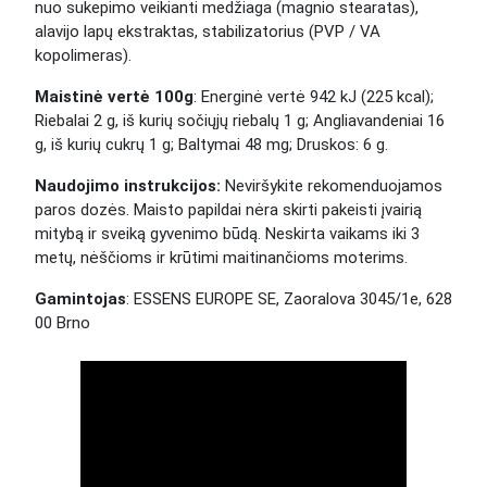
nuo sukepimo veikianti medžiaga (magnio stearatas),
alavijo lapų ekstraktas, stabilizatorius (PVP / VA
kopolimeras).
Maistinė vertė 100g
: Energinė vertė 942 kJ (225 kcal);
Riebalai 2 g, iš kurių sočiųjų riebalų 1 g; Angliavandeniai 16
g, iš kurių cukrų 1 g; Baltymai 48 mg; Druskos: 6 g.
Naudojimo instrukcijos:
Neviršykite rekomenduojamos
paros dozės. Maisto papildai nėra skirti pakeisti įvairią
mitybą ir sveiką gyvenimo būdą. Neskirta vaikams iki 3
metų, nėščioms ir krūtimi maitinančioms moterims.
Gamintojas
: ESSENS EUROPE SE, Zaoralova 3045/1e, 628
00 Brno