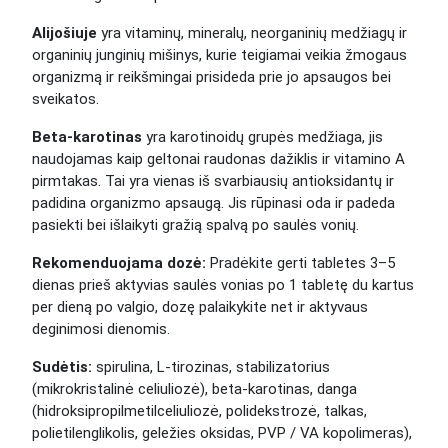
Alijošiuje
yra vitaminų, mineralų, neorganinių medžiagų ir
organinių junginių mišinys, kurie teigiamai veikia žmogaus
organizmą ir reikšmingai prisideda prie jo apsaugos bei
sveikatos.
Beta-karotinas
yra karotinoidų grupės medžiaga, jis
naudojamas kaip geltonai raudonas dažiklis ir vitamino A
pirmtakas. Tai yra vienas iš svarbiausių antioksidantų ir
padidina organizmo apsaugą. Jis rūpinasi oda ir padeda
pasiekti bei išlaikyti gražią spalvą po saulės vonių.
Rekomenduojama dozė:
Pradėkite gerti tabletes 3–5
dienas prieš aktyvias saulės vonias po 1 tabletę du kartus
per dieną po valgio, dozę palaikykite net ir aktyvaus
deginimosi dienomis.
Sudėtis:
spirulina, L-tirozinas, stabilizatorius
(mikrokristalinė celiuliozė), beta-karotinas, danga
(hidroksipropilmetilceliuliozė, polidekstrozė, talkas,
polietilenglikolis, geležies oksidas, PVP / VA kopolimeras),