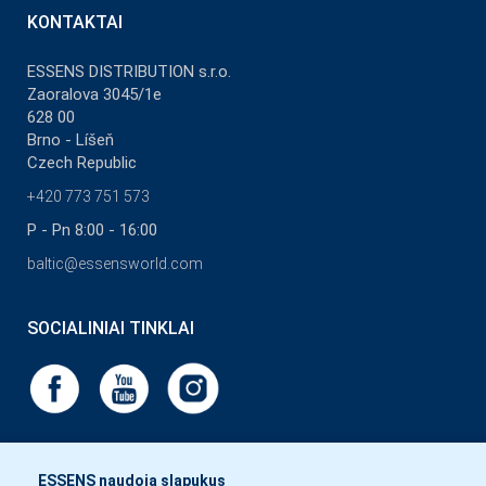
KONTAKTAI
ESSENS DISTRIBUTION s.r.o.
Zaoralova 3045/1e
628 00
Brno - Líšeň
Czech Republic
+420 773 751 573
P - Pn 8:00 - 16:00
baltic@essensworld.com
SOCIALINIAI TINKLAI
ESSENS naudoja slapukus